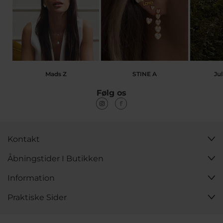
Mads Z
STINE A
Jul
Følg os
Kontakt
Åbningstider I Butikken
Information
Praktiske Sider