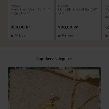
Nyhed
Nyhed
N
Maria Black 'Whirl' Ear Cuff
Maria Black 'Whirl' Ear Cuff
Ma
forgyldt sølv
sølv
Hu
sø
950,00 kr
700,00 kr
6
På lager
På lager
Populære kategorier