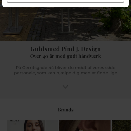
Guldsmed Pind J. Design
Over 40 år med godt håndværk
På Gerritsgade 44 bliver du mødt af vores søde
personale, som kan hjælpe dig med at finde lige
præcis dét du søger. Og er der noget mere specifikt
du søger, men vi ikke har på lager så kan vi hjælpe
dig med at bestille det hjem til dig hvis det er noget
vi forhandler. Du kan få gode råd og tips og med
vores uddannede butikspersonale sikrer vi dig en
god oplevelse. Vi glæder os til at se dig i Pind J.
Brands
Design eller online på www.pindj.dk.