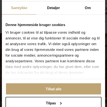
fo
Samtykke
Detaljer
Om
599,20 kr
720,00 kr
3
749,00 kr
900,00 kr
3
På lager
På lager
Denne hjemmeside bruger cookies
Vi bruger cookies til at tilpasse vores indhold og
annoncer, til at vise dig funktioner til sociale medier og til
at analysere vores trafik. Vi deler også oplysninger om
din brug af vores hjemmeside med vores partnere inden
for sociale medier, annonceringspartnere og
analysepartnere. Vores partnere kan kombinere disse
data med andre oplysninger, du har givet dem, eller som
de har indsamlet fra din brug af deres tjenester.
Tillad alle
Tilpas