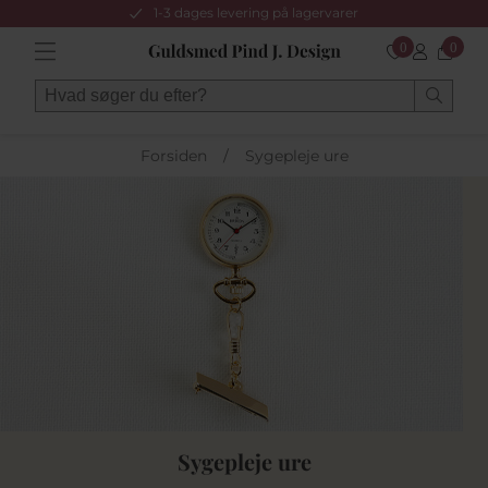
1-3 dages levering på lagervarer
0
0
Forsiden
/
Sygepleje ure
Sygepleje ure