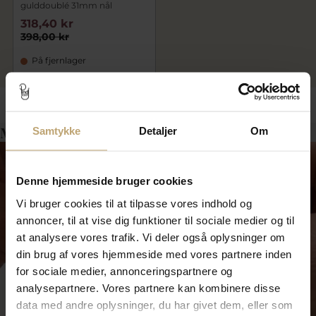
gulddoublé 31mm nål
318,40 kr
398,00 kr
På fjernlager
Måske er det her relevant for dig?
Samtykke
Detaljer
Om
Denne hjemmeside bruger cookies
Vi bruger cookies til at tilpasse vores indhold og
annoncer, til at vise dig funktioner til sociale medier og til
at analysere vores trafik. Vi deler også oplysninger om
din brug af vores hjemmeside med vores partnere inden
for sociale medier, annonceringspartnere og
analysepartnere. Vores partnere kan kombinere disse
Smykkepleje
data med andre oplysninger, du har givet dem, eller som