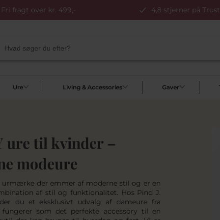
Fri fragt over kr. 499,-
4,8 stjerner på Trust
Ure
Living & Accessories
Gaver
ure til kvinder –
ene modeure
 urmærke der emmer af moderne stil og er en
bination af stil og funktionalitet. Hos Pind J.
der du et eksklusivt udvalg af dameure fra
fungerer som det perfekte accessory til en