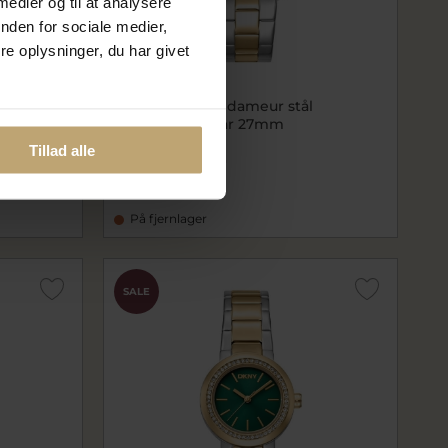
 medier og til at analysere
nden for sociale medier,
e oplysninger, du har givet
stål 3bar
DKNY City Midi dameur stål
gulddoublé 3bar 27mm
daDK1L004M0075
Tillad alle
1.038,40 kr
1.298,00 kr
På fjernlager
SALE