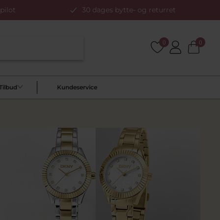
pilot
30 dages bytte- og returret
0
0
Tilbud
Kundeservice