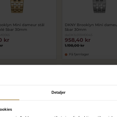
oklyn Mini dameur stål
DKNY Brooklyn Mini dameur
blé 5bar 30mm
5bar 30mm
3M0065
daDK1L013M0045
0 kr
958,40 kr
kr
1.198,00 kr
På fjernlager
SALE
Detaljer
ookies