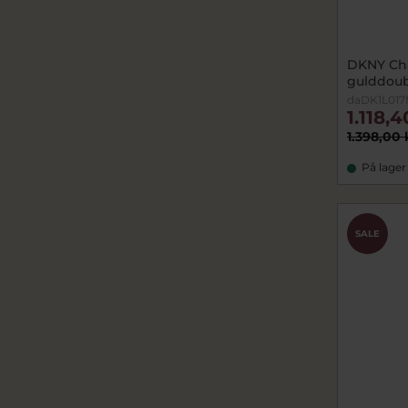
DKNY Cha
gulddou
daDK1L01
1.118,4
1.398,00 
På lager
SALE