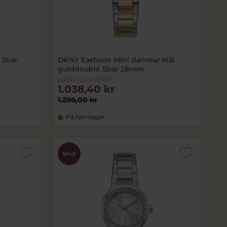
 3bar
DKNY Eastside Mini dameur stål
gulddoublé 5bar 28mm
daDK1L024M0165
1.038,40 kr
1.298,00 kr
På fjernlager
SALE