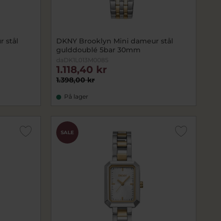
 stål
DKNY Brooklyn Mini dameur stål
gulddoublé 5bar 30mm
daDK1L013M0085
1.118,40 kr
1.398,00 kr
På lager
SALE