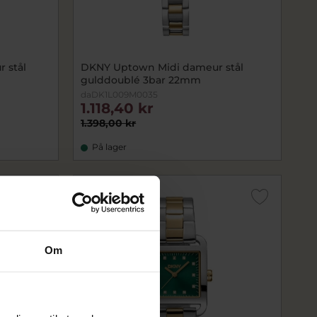
 stål
DKNY Uptown Midi dameur stål
gulddoublé 3bar 22mm
daDK1L009M0035
1.118,40 kr
1.398,00 kr
På lager
SALE
Om