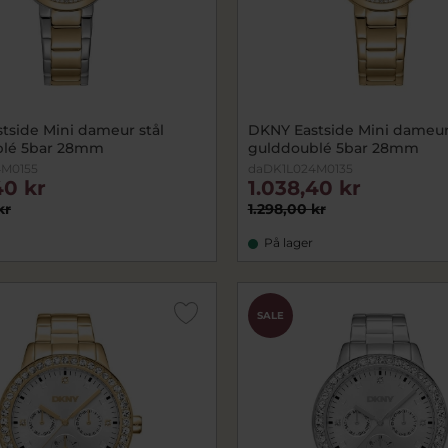
tside Mini dameur stål
DKNY Eastside Mini dameur 
blé 5bar 28mm
gulddoublé 5bar 28mm
4M0155
daDK1L024M0135
40 kr
1.038,40 kr
kr
1.298,00 kr
På lager
SALE