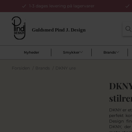
1-3 dages levering på lagervarer
Nyheder
Smykker
Brands
Forsiden
/
Brands
/
DKNY ure
DKNY 
stilr
DKNY er et
perfekt kom
Design fin
DKNY, der 