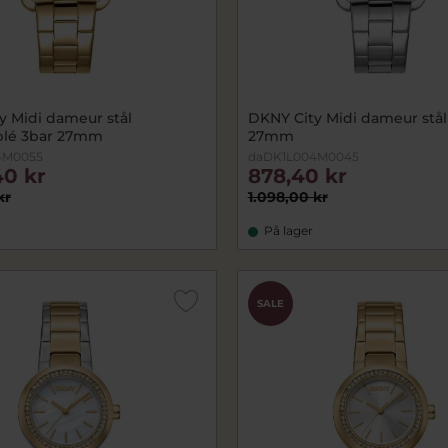
y Midi dameur stål
DKNY City Midi dameur stål
blé 3bar 27mm
27mm
4M0055
daDK1L004M0045
40 kr
878,40 kr
kr
1.098,00 kr
På lager
SALE