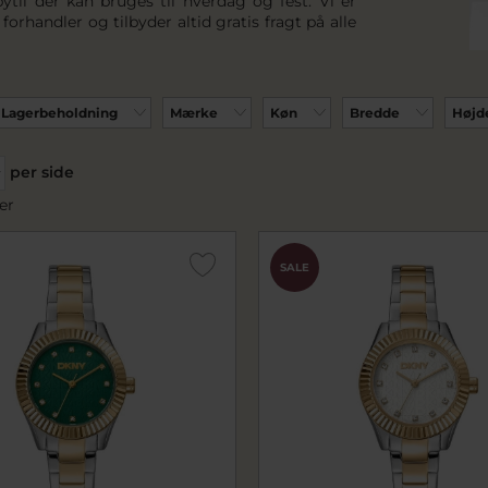
ytil der kan bruges til hverdag og fest. Vi er
 forhandler og tilbyder altid gratis fragt på alle
Lagerbeholdning
Mærke
Køn
Bredde
Højd
per side
er
SALE