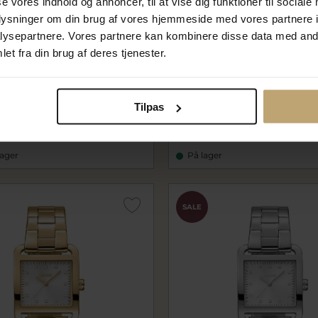
se vores indhold og annoncer, til at vise dig funktioner til sociale
oplysninger om din brug af vores hjemmeside med vores partnere i
ysepartnere. Vores partnere kan kombinere disse data med andr
et fra din brug af deres tjenester.
own Glitz dameur stål
DKNY Uptown Glitz dameur 
blé 3bar 22mm
22mm
0M0025
daDK1L010M0015
Tilpas
0 kr
958,40 kr
kr
1.198,00 kr
lager
På lager
SALE