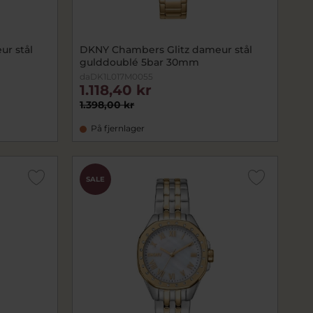
r stål
DKNY Chambers Glitz dameur stål
gulddoublé 5bar 30mm
daDK1L017M0055
1.118,40 kr
1.398,00 kr
På fjernlager
SALE