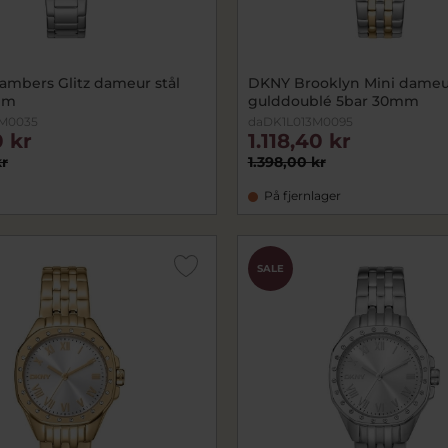
mbers Glitz dameur stål
DKNY Brooklyn Mini dameur
mm
gulddoublé 5bar 30mm
7M0035
daDK1L013M0095
 kr
1.118,40 kr
kr
1.398,00 kr
På fjernlager
SALE