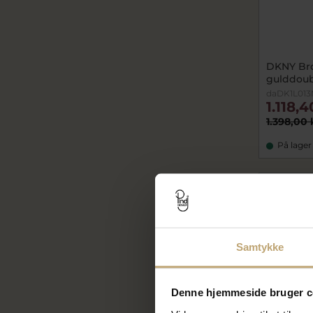
DKNY Bro
gulddou
daDK1L01
1.118,4
1.398,00 
På lager
SALE
Samtykke
Denne hjemmeside bruger c