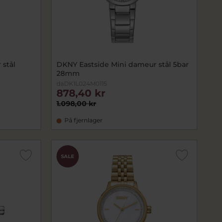
stål
DKNY Eastside Mini dameur stål 5bar
28mm
daDK1L024M0115
878,40 kr
1.098,00 kr
På fjernlager
SALE