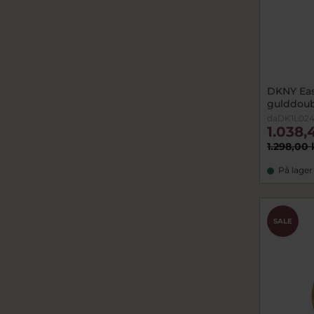
DKNY Eas
gulddou
daDK1L02
1.038,
1.298,00 
På lager
SALE