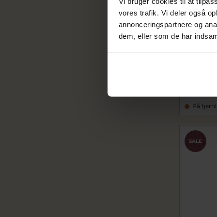
Vi bruger cookies til at tilpas
vores trafik. Vi deler også 
annonceringspartnere og anal
dem, eller som de har indsaml
DKNY Upt
gulddou
daDK1L01
1.118,4
1.398,00 
På fjern
SALE