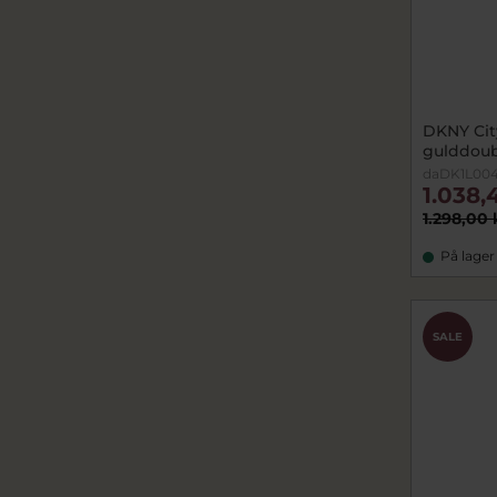
DKNY Cit
gulddou
daDK1L00
1.038,
1.298,00 
På lager
SALE