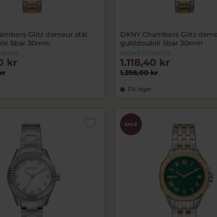
mbers Glitz dameur stål
DKNY Chambers Glitz dameu
blé 5bar 30mm
gulddoublé 5bar 30mm
7M0085
daDK1L017M0075
0 kr
1.118,40 kr
kr
1.398,00 kr
På lager
SALE