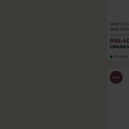
DKNY Cha
5bar 30
daDK1L01
958,40
1.198,00 
På lager
SALE