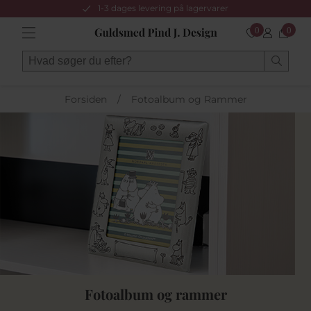
1-3 dages levering på lagervarer
0
0
Forsiden
/
Fotoalbum og Rammer
Fotoalbum og rammer