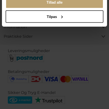
Tillad alle
Kontakt
Tilpas
Åbningstider I Butikken
Information
Praktiske Sider
Leveringsmuligheder
Betalingsmuligheder
Sikker Og Tryg E-Handel