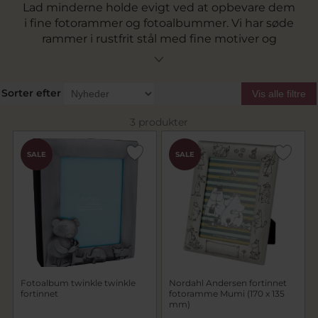
Lad minderne holde evigt ved at opbevare dem
i fine fotorammer og fotoalbummer. Vi har søde
rammer i rustfrit stål med fine motiver og
fotoalbummer der har plads til masser af
billeder af den du elsker som du kan samle
igennem livet. Se vores udvalg af fotoalbum og
Sorter efter
Vis alle filtre
rammer lige her.
3 produkter
SALE
SALE
Fotoalbum twinkle twinkle
Nordahl Andersen fortinnet
fortinnet
fotoramme Mumi (170 x 135
mm)