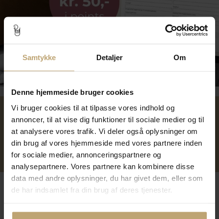
Samtykke
Detaljer
Om
Tilmeld dig kundeklubben
Denne hjemmeside bruger cookies
Vi bruger cookies til at tilpasse vores indhold og
annoncer, til at vise dig funktioner til sociale medier og til
Over 40 års erfaring
Mulighed for gravering
at analysere vores trafik. Vi deler også oplysninger om
din brug af vores hjemmeside med vores partnere inden
Personlig kundeservice
Reparation af smykker og
for sociale medier, annonceringspartnere og
ure
analysepartnere. Vores partnere kan kombinere disse
data med andre oplysninger, du har givet dem, eller som
Følg os
de har indsamlet fra din brug af deres tjenester.