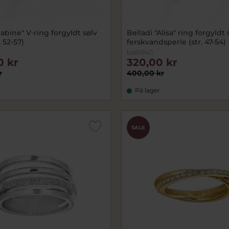
Sabine" V-ring forgyldt sølv
Belladi "Alisa" ring forgyldt 
. 52-57)
ferskvandsperle (str. 47-54)
bdR174G
0 kr
320,00 kr
r
400,00 kr
På lager
SALE