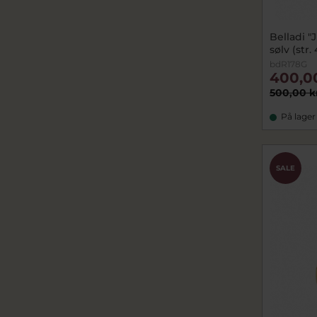
Belladi "
sølv (str.
bdR178G
400,0
500,00 k
På lager
SALE