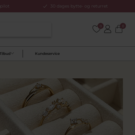
pilot
30 dages bytte- og returret
0
0
Tilbud
Kundeservice