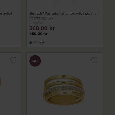
orgyldt
Belladi "Pamela" ring forgyldt sølv m.
cz (str. 52-57)
bdR176G
360,00 kr
450,00 kr
På lager
SALE