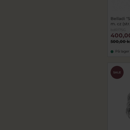
Belladi "
m. cz (str
bdR175G
400,0
500,00 k
På lager
SALE