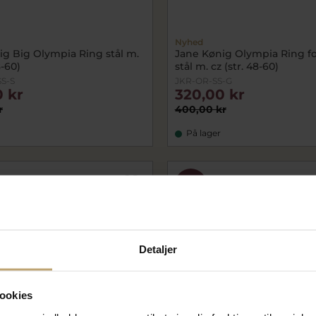
Nyhed
ig Big Olympia Ring stål m.
Jane Kønig Olympia Ring fo
8-60)
stål m. cz (str. 48-60)
S-S
JKR-OR-SS-G
 kr
320,00 kr
r
400,00 kr
På lager
SALE
Detaljer
ookies