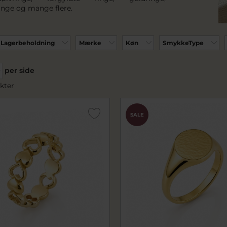
inge og mange flere.
Lagerbeholdning
Mærke
Køn
SmykkeType
per side
kter
SALE