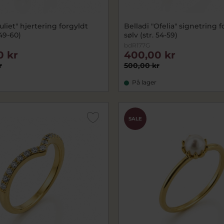
Juliet" hjertering forgyldt
Belladi "Ofelia" signetring f
 49-60)
sølv (str. 54-59)
bdR177G
0 kr
400,00 kr
r
500,00 kr
På lager
SALE