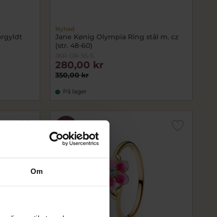
Nyhed
rgyldt
Jane Kønig Olympia Ring stål m. cz
(str. 48-60)
JKR-OR-SS-S
280,00 kr
350,00 kr
På lager
SALE
Om