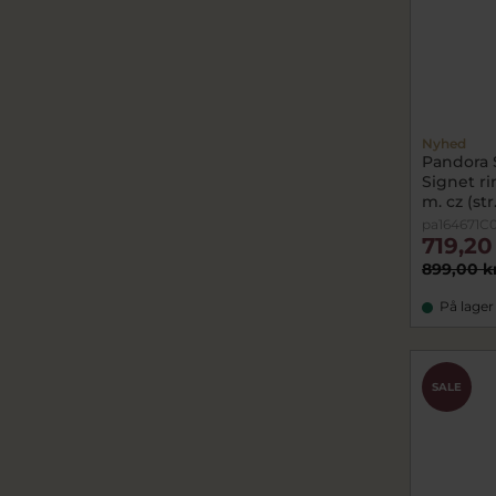
Nyhed
Pandora 
Signet r
m. cz (str
pa164671C0
719,20
899,00 k
På lager
SALE