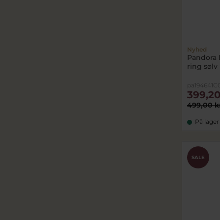
Nyhed
Pandora 
ring sølv 
pa194641C
399,20
499,00 k
På lager
SALE