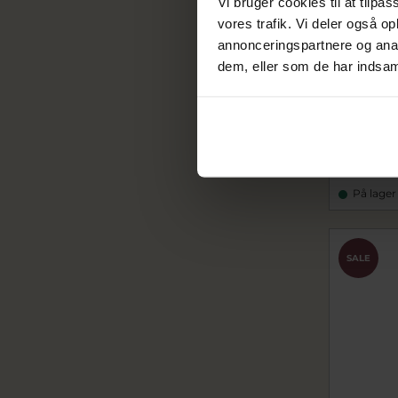
Vi bruger cookies til at tilpas
vores trafik. Vi deler også 
annonceringspartnere og anal
dem, eller som de har indsaml
Spirit Ic
m. 0,05 ct
si54416
3.196,
3.995,00 
På lager
SALE