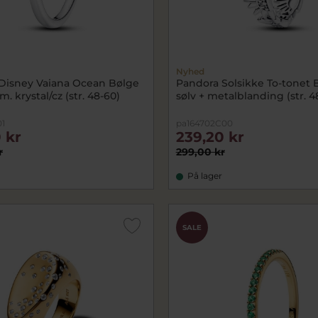
Nyhed
Disney Vaiana Ocean Bølge
Pandora Solsikke To-tonet 
m. krystal/cz (str. 48-60)
sølv + metalblanding (str. 4
01
pa164702C00
 kr
239,20 kr
r
299,00 kr
På lager
SALE