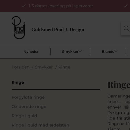
1-3 dages levering på lagervarer
Nyheder
Smykker
Brands
Forsiden
/
Smykker
/
Ringe
Ring
Ringe
Dameringe
Forgyldte ringe
findes – o
Oxiderede ringe
enhver lej
Design ogs
Ringe i guld
lige fra st
Ringene fåe
Ringe i guld med ædelsten
såsom sø