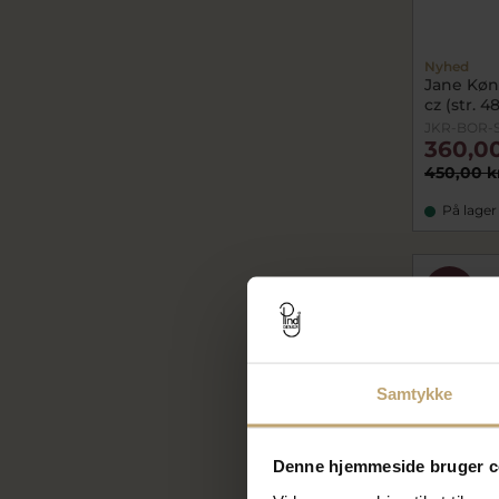
Nyhed
Jane Køn
cz (str. 4
JKR-BOR-S
360,00
450,00 k
På lager
SALE
Samtykke
Denne hjemmeside bruger c