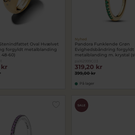
Nyhed
Stenindfattet Oval Hvælvet
Pandora Funklende Grøn
ing forgyldt metalblanding
Evighedsbåndring forgyldt
. 48-60)
metalblanding m. krystal (st
1
pa162999C03
 kr
319,20 kr
r
399,00 kr
På lager
SALE