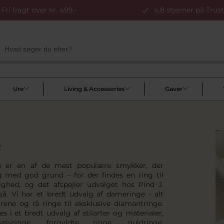
Fri fragt over kr. 499,-
4,8 stjerner på Trust
Ure
Living & Accessories
Gaver
e
 er en af de mest populære smykker, der
g med god grund – for der findes en ring til
lighed, og det afspejler udvalget hos Pind J.
å. Vi har et bredt udvalg af dameringe - alt
ilrene og rå ringe til eksklusive diamantringe.
s i et bredt udvalg af stilarter og materialer,
lvringe, forgyldte ringe, guldringe,