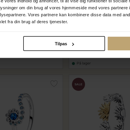
se vores indhold og annoncer, til at vise dig funktioner til sociale
oplysninger om din brug af vores hjemmeside med vores partnere i
ysepartnere. Vores partnere kan kombinere disse data med andr
Nyhed
et fra din brug af deres tjenester.
ons Belle ring 14 karat guld
Pandora Honningbi ring for
. w/vs brillant (str. 48-60)
metalblanding m. cz (str. 4
pa164562C01
Tilpas
00 kr
559,20 kr
kr
699,00 kr
På lager
SALE