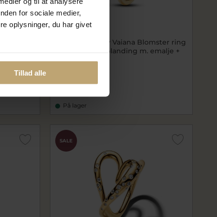
 medier og til at analysere
nden for sociale medier,
e oplysninger, du har givet
Nyhed
gyldt
Pandora Disney Vaiana Blomster ring
8-60)
forgyldt metalblanding m. emalje +
cz (str. 48-60)
pa163844C01
Tillad alle
559,20 kr
699,00 kr
På lager
SALE