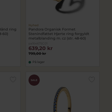
Nyhed
Bånd ring
Pandora Organisk Formet
8-60)
Stenindfattet Hjerte ring forgyldt
metalblanding m. cz (str. 48-60)
pa164675C01
639,20 kr
799,00 kr
På lager
SALE