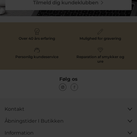
Tilmeld dig kundeklubben
Køb studentergaver til hende hos Pind
J. Design
Hos Pind J. Design har vi samlet et stort udvalg af
studentergaver til hende. Her finder du både smykker,
ure og designgaver fra populære brands samt vores
Over 40 års erfaring
Mulighed for gravering
egne håndlavede smykker.
Bestil online med hurtig levering på lagervarer og
gratis fragt ved køb over 499 kr.
Personlig kundeservice
Reparation af smykker og
ure
Følg os
Kontakt
Åbningstider I Butikken
Information