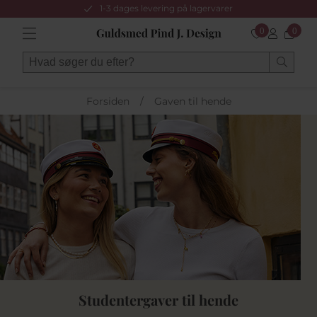
1-3 dages levering på lagervarer
0
0
Forsiden
/
Gaven til hende
Studentergaver til hende