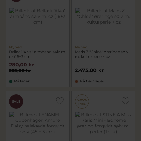
Nyhed
Nyhed
Belladi "Alva" armbånd sølv m.
Mads Z "Chloé" øreringe sølv
cz (16+3 cm)
m. kulturperle + cz
280,00 kr
2.475,00 kr
350,00 kr
På lager
På fjernlager
CHOK
SALE
PRIS