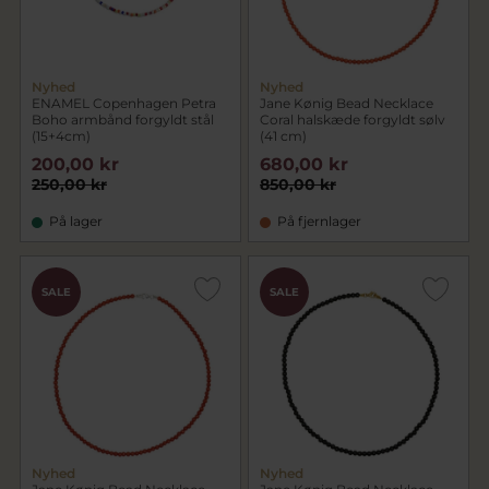
Nyhed
Nyhed
ENAMEL Copenhagen Petra
Jane Kønig Bead Necklace
Boho armbånd forgyldt stål
Coral halskæde forgyldt sølv
(15+4cm)
(41 cm)
200,00 kr
680,00 kr
250,00 kr
850,00 kr
På lager
På fjernlager
SALE
SALE
Nyhed
Nyhed