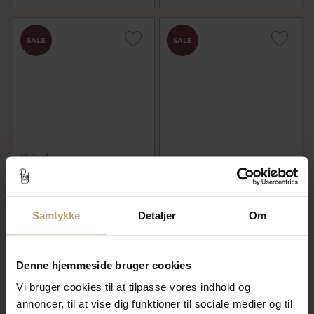
SALE
SALE
Nyhed
STINE A Love Bracelets
Hultquist Baily halskæde sølv
armbånd forgyldt sølv (17-25
m. perler (40+5 cm)
cm)
167,20 kr
400,00 kr
Samtykke
Detaljer
Om
209,00 kr
500,00 kr
Længere leveringstid
På lager
Denne hjemmeside bruger cookies
Vi bruger cookies til at tilpasse vores indhold og
SALE
SALE
annoncer, til at vise dig funktioner til sociale medier og til