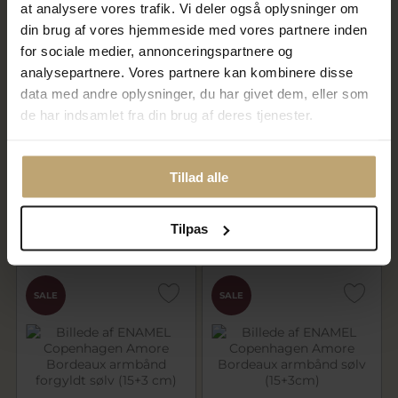
at analysere vores trafik. Vi deler også oplysninger om
din brug af vores hjemmeside med vores partnere inden
for sociale medier, annonceringspartnere og
analysepartnere. Vores partnere kan kombinere disse
data med andre oplysninger, du har givet dem, eller som
de har indsamlet fra din brug af deres tjenester.
Nyhed
Lund Copenhagen Marguerit
ENAMEL Copenhagen Amore
armbånd 4x5mm forgyldt
Bordeaux halskæde forgyldt
sølv m. ferskvandsperler (17-19
sølv (45+5 cm)
cm)
Tillad alle
1.440,00 kr
440,00 kr
1.800,00 kr
550,00 kr
Tilpas
På lager
På lager
SALE
SALE