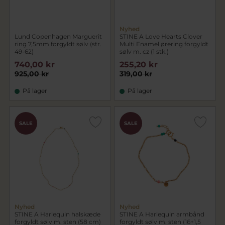
Nyhed
Lund Copenhagen Marguerit
STINE A Love Hearts Clover
ring 7,5mm forgyldt sølv (str.
Multi Enamel ørering forgyldt
49-62)
sølv m. cz (1 stk.)
740,00 kr
255,20 kr
925,00 kr
319,00 kr
På lager
På lager
SALE
SALE
Nyhed
Nyhed
STINE A Harlequin halskæde
STINE A Harlequin armbånd
forgyldt sølv m. sten (58 cm)
forgyldt sølv m. sten (16+1,5