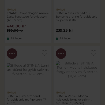
Nyhed
Nyhed
ENAMEL Copenhagen Amore
STINE A Miss Paris Mini -
Daisy halskæde forgyldt sølv
Boheme ørering forgyldt sølv
(45 + 5 cm)
m. perler (1 stk.)
440,00 kr
239,25 kr
550,00 kr
På lager
På lager
SALE
SALE
Nyhed
Nyhed
STINE A Lumi armbånd
STINE A Perlie - Mocha
forgyldt sølv m. fvp+sten (17-
halskæde forgyldt sølv m.
25 cm)
fvp+sten (31,5+5 cm)