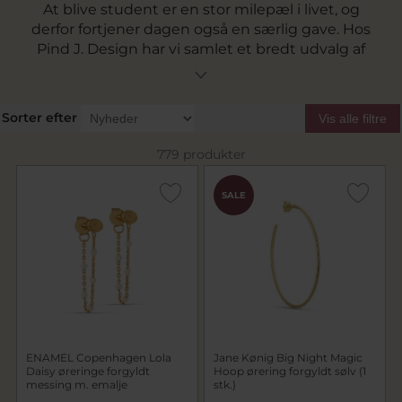
At blive student er en stor milepæl i livet, og
derfor fortjener dagen også en særlig gave. Hos
Pind J. Design har vi samlet et bredt udvalg af
studentergaver til hende, hvor du finder
smukke smykker, ure og designgaver fra
populære brands. En klassisk studentergave til
Sorter efter
Vis alle filtre
hende er ofte et smykke, som kan bæres i
mange år og blive et varigt minde om
779 produkter
studentertiden. I vores udvalg finder du blandt
andet halskæder, armbånd, ringe og øreringe
SALE
fra kendte brands samt vores egen serie
Collection Pind J., der håndlaves på vores eget
værksted. Uanset om du leder efter en
personlig studentergave eller blot ønsker
inspiration til en særlig gave til studenten,
finder du mange gaveidéer her på siden.
ENAMEL Copenhagen Lola
Jane Kønig Big Night Magic
Daisy øreringe forgyldt
Hoop ørering forgyldt sølv (1
messing m. emalje
stk.)