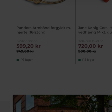
Pandora Armbånd forgyldt m.
Jane Kønig Coral H
hjerte (16-23cm)
vedhæng 14 kt. gu
pa563050C00
JKP-GULD-KHV
599,20 kr
720,00 kr
749,00 kr
900,00 kr
På lager
På lager