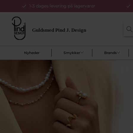
1-3 dages levering på lagervarer
Nyheder
Smykker
Brands