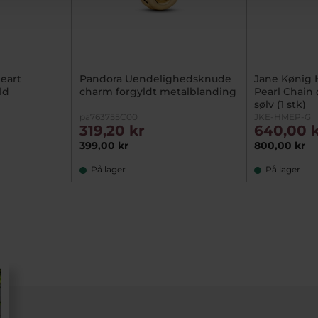
eart
Pandora Uendelighedsknude
Jane Kønig 
ld
charm forgyldt metalblanding
Pearl Chain 
sølv (1 stk)
pa763755C00
JKE-HMEP-G
319,20 kr
640,00 
399,00 kr
800,00 kr
På lager
På lager