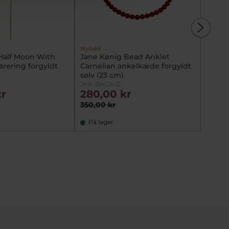
Nyhed
Half Moon With
Jane Kønig Bead Anklet
Tommy 
ørering forgyldt
Carnelian ankelkæde forgyldt
armbå
sølv (23 cm)
21cm
JKA-BACA-G
279033
kr
280,00 kr
476,
350,00 kr
595,0
På lager
På l