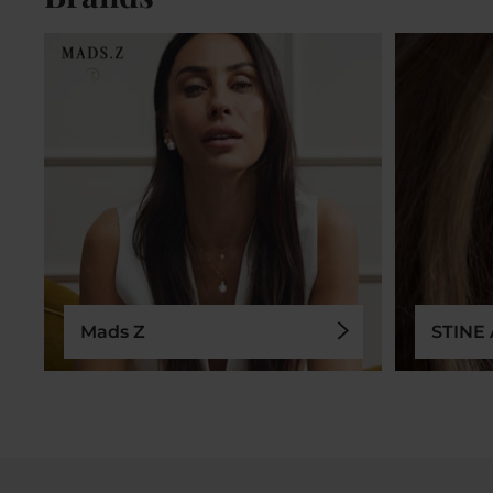
Mads Z
STINE 