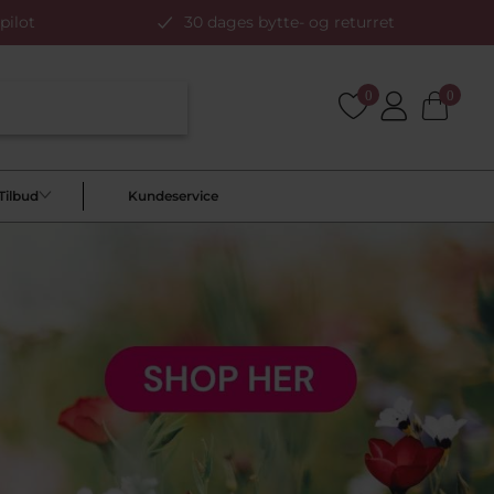
pilot
30 dages bytte- og returret
0
0
Tilbud
Kundeservice