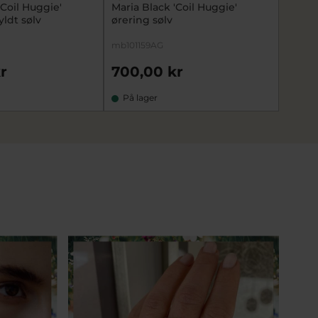
'Coil Huggie'
Maria Black 'Coil Huggie'
Maria 
yldt sølv
ørering sølv
forgyl
mb101159AG
mb1011
r
700,00 kr
750,
På lager
På l