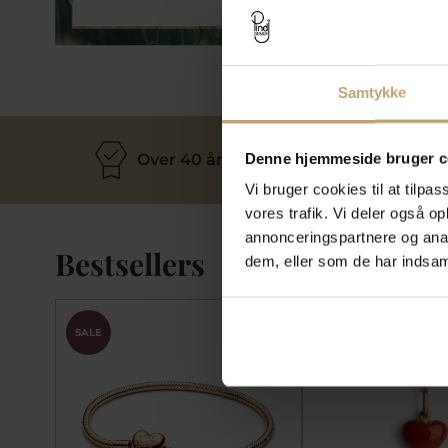
Smykker
Samtykke
Denne hjemmeside bruger c
Over 40 års erfaring
M
Vi bruger cookies til at tilpas
vores trafik. Vi deler også 
annonceringspartnere og anal
Bestsellers
dem, eller som de har indsaml
SALE
SALE