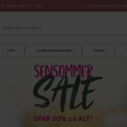
Fri fragt over kr. 499,-
4,8 stjerner på Trust
Ure
Living & Accessories
Gaver