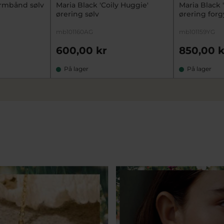
 armbånd sølv
Maria Black 'Coily Huggie'
Maria Black 
ørering sølv
ørering forg
mb101160AG
mb101159YG
600,00 kr
850,00 k
På lager
På lager