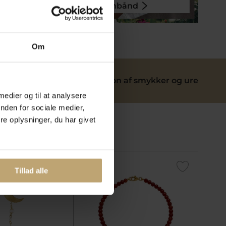
Armbånd
Om
ervice
Reparation af smykker og ure
 medier og til at analysere
nden for sociale medier,
e oplysninger, du har givet
SALE
SALE
Tillad alle