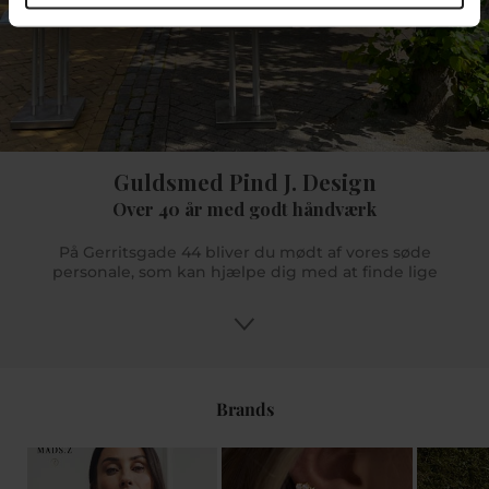
Guldsmed Pind J. Design
Over 40 år med godt håndværk
På Gerritsgade 44 bliver du mødt af vores søde
personale, som kan hjælpe dig med at finde lige
præcis dét du søger. Og er der noget mere specifikt
du søger, men vi ikke har på lager så kan vi hjælpe
dig med at bestille det hjem til dig hvis det er noget
vi forhandler. Du kan få gode råd og tips og med
vores uddannede butikspersonale sikrer vi dig en
god oplevelse. Vi glæder os til at se dig i Pind J.
Brands
Design eller online på www.pindj.dk.