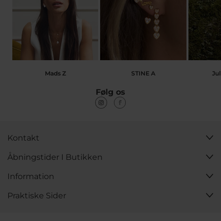
Mads Z
STINE A
Jul
Følg os
Kontakt
Åbningstider I Butikken
Information
Praktiske Sider