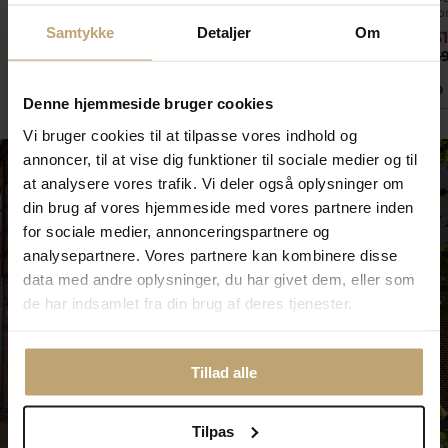
fo
Samtykke
Detaljer
Om
599,20 kr
720,00 kr
3
749,00 kr
900,00 kr
3
På lager
På lager
Denne hjemmeside bruger cookies
Vi bruger cookies til at tilpasse vores indhold og
annoncer, til at vise dig funktioner til sociale medier og til
at analysere vores trafik. Vi deler også oplysninger om
din brug af vores hjemmeside med vores partnere inden
for sociale medier, annonceringspartnere og
analysepartnere. Vores partnere kan kombinere disse
data med andre oplysninger, du har givet dem, eller som
de har indsamlet fra din brug af deres tjenester.
Tillad alle
Tilpas