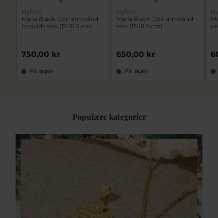
Nyhed
Nyhed
N
Maria Black 'Coil' armbånd
Maria Black 'Coil' armbånd
Ma
forgyldt sølv (17-18,5 cm)
sølv (17-18,5 cm)
ør
750,00 kr
650,00 kr
6
På lager
På lager
Populære kategorier