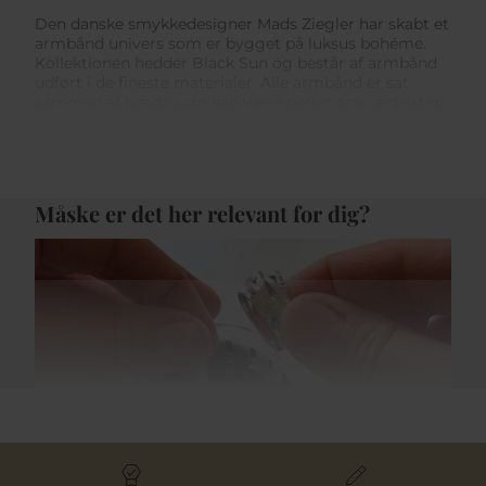
Den danske smykkedesigner Mads Ziegler har skabt et
armbånd univers som er bygget på luksus bohéme.
Kollektionen hedder Black Sun og består af armbånd
udført i de fineste materialer. Alle armbånd er sat
sammen af beads som kan være perler, træ, ædelsten,
guld og sølv. Armbåndene er inspireret af livet blandt
surfere på de amerikanske kyster.
Køb færdiglavet eller lav selv armbånd
Måske er det her relevant for dig?
BLACK SUN er et univers hvor det kreative kommer i
spil. Med disse armbånd fra
Mads Z
har man mulighed
for selv at sammensætte sit eget look med eget
armbånd. Det giver uendelige muligheder for at style
sit look så man får et unikt armbånd. Det kan være
med en nylonsnor, træ, perler og ædelsten beads.
Foretrækker man færdiglavet BLACK SUN armbånd,
har en række designere skabt dem færdiglavet. Det er
unisex armbånd med driftwood, månesten, turkis
blondeagat, quartz, zirkonia og mange flere.
Smykkepleje