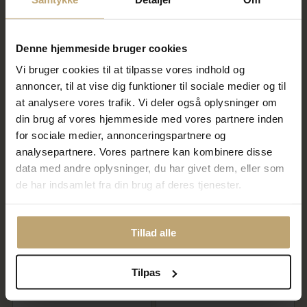
Denne hjemmeside bruger cookies
Mads Z Black Sun bead lys
Mads Z Black Sun bead mørk
grøn jade
grøn jade
Vi bruger cookies til at tilpasse vores indhold og
annoncer, til at vise dig funktioner til sociale medier og til
195,00 kr
195,00 kr
at analysere vores trafik. Vi deler også oplysninger om
På lager
På lager
din brug af vores hjemmeside med vores partnere inden
for sociale medier, annonceringspartnere og
analysepartnere. Vores partnere kan kombinere disse
data med andre oplysninger, du har givet dem, eller som
de har indsamlet fra din brug af deres tjenester.
Tillad alle
Tilpas
Mads Ziegler Black Sun bead
Mads Ziegler Black Sun bead
'Tigerøje'
safir