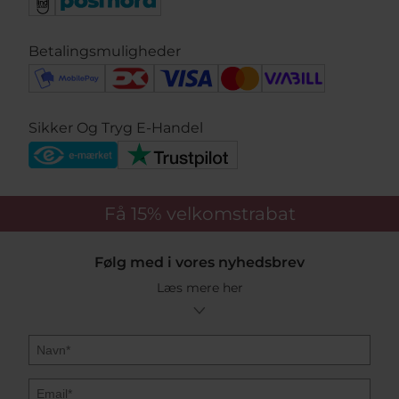
forskellige nylonsnore i din størrelse.
Vi giver gratis fragt på alle BLACK SUN armbånd fra
Betalingsmuligheder
Mads Z. Er varen allerede på vores varelager, tilbyder vi
1-3 dages levering. Vi er officiel Mads Z forhandler og
har alle de efterspurgte armbånd, og et stort udvalg af
unikke beads til customize.
Sikker Og Tryg E-Handel
Vis mere
Få 15%
velkomstrabat
Følg med i vores nyhedsbrev
Læs mere her