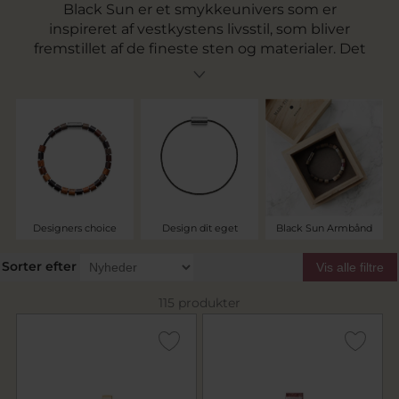
Black Sun er et smykkeunivers som er
inspireret af vestkystens livsstil, som bliver
fremstillet af de fineste sten og materialer. Det
er luksus-bohême smykker hvor du kan vælge
blandt færdige designs sammensat af
designeren selv, eller du kan designe dit eget
personlige armbånd med smukke perler.
Armbåndene laves i lækkert nylon og fås med
sølv eller 14 kt. guld låse.
Designers choice
Design dit eget
Black Sun Armbånd
Sorter efter
Vis alle filtre
115 produkter