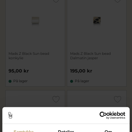
Mads Z Black Sun bead
Mads Z Black Sun bead
konkylie
Dalmatin jasper
95,00 kr
195,00 kr
På lager
På lager
Samtykke
Detaljer
Om