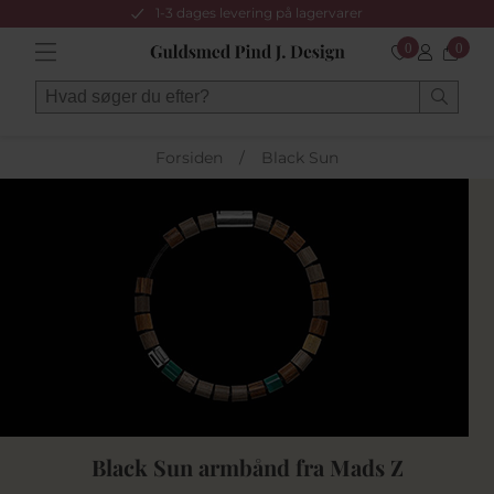
1-3 dages levering på lagervarer
0
0
Forsiden
/
Black Sun
Black Sun armbånd fra Mads Z