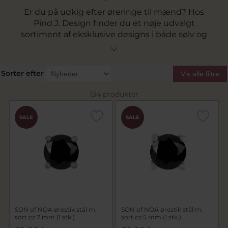
Er du på udkig efter øreringe til mænd? Hos
Pind J. Design finder du et nøje udvalgt
sortiment af eksklusive designs i både sølv og
guld, der kombinerer kvalitet og stil. Vi tilbyder
både klassiske og moderne øreringe, så du kan
finde det perfekte par, der passer til din stil eller
Sorter efter
Vis alle filtre
som gave. Øreringe til mænd er en voksende
trend og en elegant måde at udtrykke
134 produkter
personlighed på.
Besøg os i butikken i Svendborg eller bestil
SALE
SALE
online, hvor vi sikrer høj kvalitet og en fantastisk
oplevelse. Klar til at tage skridtet? Vi tilbyder
også professionel ørepiercing, så du kan få dine
nye øreringe i på ingen tid.
SON of NOA ørestik stål m.
SON of NOA ørestik stål m.
sort cz 7 mm (1 stk.)
sort cz 5 mm (1 stk.)