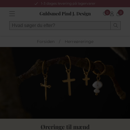
1-3 dages levering på lagervarer
0
0
Forsiden
/
Herreøreringe
Øreringe til mænd