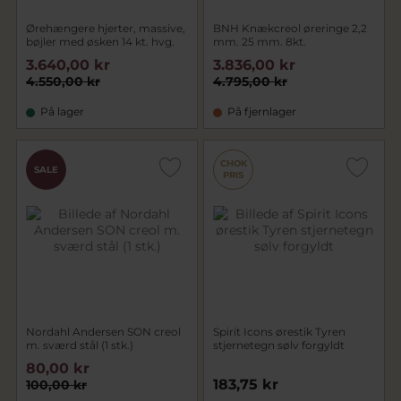
Ørehængere hjerter, massive,
BNH Knækcreol øreringe 2,2
bøjler med øsken 14 kt. hvg.
mm. 25 mm. 8kt.
3.640,00 kr
3.836,00 kr
4.550,00 kr
4.795,00 kr
På lager
På fjernlager
CHOK
SALE
PRIS
Nordahl Andersen SON creol
Spirit Icons ørestik Tyren
m. sværd stål (1 stk.)
stjernetegn sølv forgyldt
80,00 kr
183,75 kr
100,00 kr