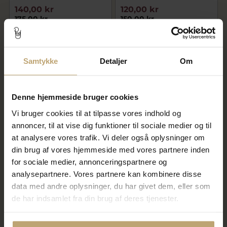
140,00 kr
120,00 kr
175,00 kr
150,00 kr
På lager
På lager
Samtykke
Detaljer
Om
SALE
SALE
Denne hjemmeside bruger cookies
Vi bruger cookies til at tilpasse vores indhold og
annoncer, til at vise dig funktioner til sociale medier og til
at analysere vores trafik. Vi deler også oplysninger om
din brug af vores hjemmeside med vores partnere inden
SON of NOA ørestik sølv m.
SON of NOA creol rhodineret
for sociale medier, annonceringspartnere og
3mm zirkoniasten (1 stk.)
sølv 15mm (1 stk.)
analysepartnere. Vores partnere kan kombinere disse
120,00 kr
198,00 kr
data med andre oplysninger, du har givet dem, eller som
150,00 kr
250,00 kr
de har indsamlet fra din brug af deres tjenester.
På lager
På lager