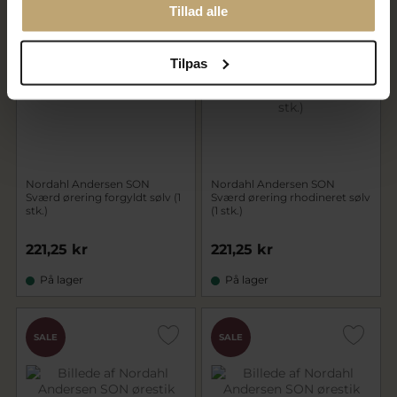
Tillad alle
CHOK
CHOK
PRIS
PRIS
Tilpas
Nordahl Andersen SON
Nordahl Andersen SON
Sværd ørering forgyldt sølv (1
Sværd ørering rhodineret sølv
stk.)
(1 stk.)
221,25 kr
221,25 kr
På lager
På lager
SALE
SALE