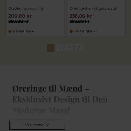
Creoler herre stål fg.
Øreringe herre tigerøje stål
200,00 kr
236,00 kr
250,00 kr
295,00 kr
På fjernlager
På fjernlager
1
2
3
Øreringe til Mænd –
Eksklusivt Design til Den
Moderne Mand
Er du på udkig efter det perfekte par øreringe til
Vis mere
mænd? Uanset om du er en mand, der vil tilføje et