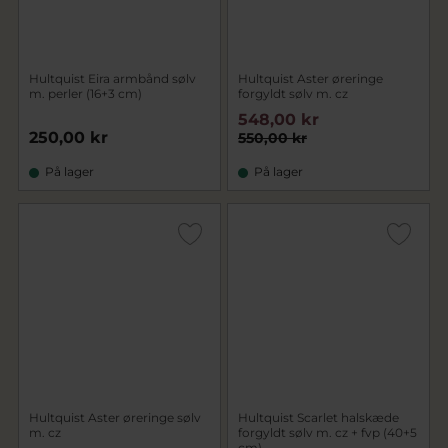
Hultquist Eira armbånd sølv
Hultquist Aster øreringe
m. perler (16+3 cm)
forgyldt sølv m. cz
548,00 kr
250,00 kr
550,00 kr
På lager
På lager
Hultquist Aster øreringe sølv
Hultquist Scarlet halskæde
m. cz
forgyldt sølv m. cz + fvp (40+5
cm)