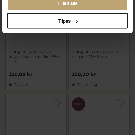
Tillad alle
Tilpas
Hultquist Eira halskæde
Hultquist Eira halskæde sølv
forgyldt sølv m. perler (38+5
m. perler (38+5 cm)
cm)
350,00 kr
300,00 kr
På lager
På fjernlager
SALE