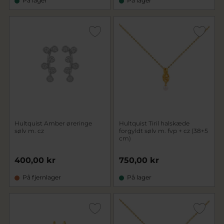
På lager
På lager
Hultquist Amber øreringe
Hultquist Tiril halskæde
sølv m. cz
forgyldt sølv m. fvp + cz (38+5
cm)
400,00 kr
750,00 kr
På fjernlager
På lager