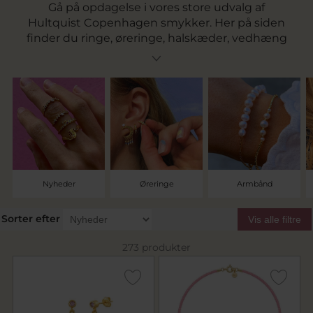
Gå på opdagelse i vores store udvalg af
Hultquist Copenhagen smykker. Her på siden
finder du ringe, øreringe, halskæder, vedhæng
og armbånd fra det populære smykkebrand
Hultquist Copenhagen. Brandet startede for 40
år siden af Anne & Oluf Hultquist, men er
overtaget af Martin Hultquist og hans kone Ida
Sofie Thorlaksen. Brandet er bygget på
kvalitetssmykker i tidsløs og elegant design. Et
dansk smykkebrand med mere end 40 års
erfaring med smykker i sølv og 18 karat
forgyldte smykker. .
Nyheder
Øreringe
Armbånd
Sorter efter
Vis alle filtre
273 produkter