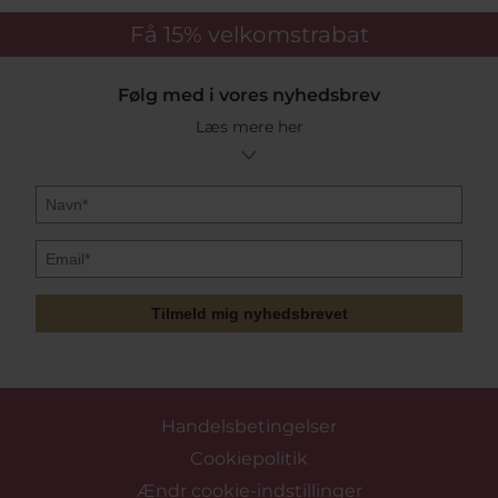
halskæder og vedhæng finder du blandt andet
Få 15%
velkomstrabat
armbånd, ringe, halskæder og øreringe. Du har i
butikken mulighed for at prøve smykkerne på, og se
alle de skønne farver og styles fra Hultquist. Vi
forhandler både smykkerne i butikken og her på vores
Følg med i vores nyhedsbrev
webshop.
Læs mere her
Vi sætter pris på at sende de skønne Hultquist varer,
som du bestiller. Hvis du køber for over 499 kr.,
tilbyder vi gratis fragt og lover en hurtig levering af
varer fra Hultquist Copenhagen som er varelager,
leveringstiden er på 1-3 hverdage. Når du køber online
hos Pind J. Design kan vi tilbyde en rabat på 12% på
Hultquist Copenhagen hvis du tilmelder dig
vores
gratis kundeklub.
Tilmeld mig nyhedsbrevet
Vis mere
Handelsbetingelser
Cookiepolitik
Ændr cookie-indstillinger