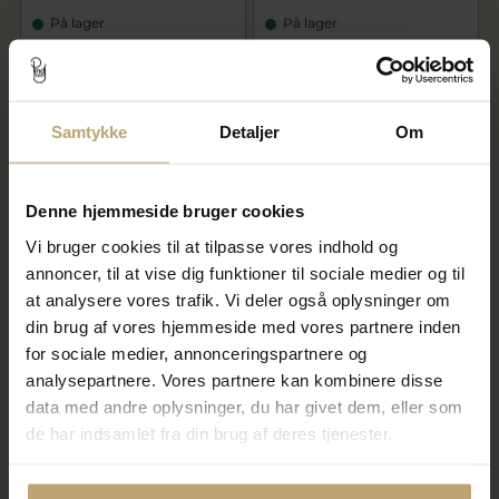
På lager
På lager
Samtykke
Detaljer
Om
Denne hjemmeside bruger cookies
Vi bruger cookies til at tilpasse vores indhold og
annoncer, til at vise dig funktioner til sociale medier og til
Hultquist Skadi armbånd
Hultquist Aria armbånd sølv
at analysere vores trafik. Vi deler også oplysninger om
forgyldt sølv m. miyukiperler
m. perler (16+3 cm)
din brug af vores hjemmeside med vores partnere inden
(16+3 cm)
for sociale medier, annonceringspartnere og
300,00 kr
350,00 kr
analysepartnere. Vores partnere kan kombinere disse
data med andre oplysninger, du har givet dem, eller som
På lager
På fjernlager
de har indsamlet fra din brug af deres tjenester.