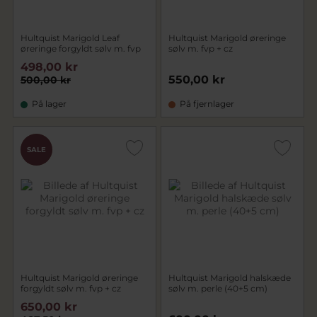
Hultquist Marigold Leaf
Hultquist Marigold øreringe
øreringe forgyldt sølv m. fvp
sølv m. fvp + cz
498,00 kr
550,00 kr
500,00 kr
På lager
På fjernlager
CHOK
SALE
PRIS
Hultquist Marigold øreringe
Hultquist Marigold halskæde
forgyldt sølv m. fvp + cz
sølv m. perle (40+5 cm)
650,00 kr