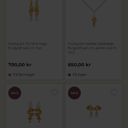
Hultquist Tiril øreringe
Hultquist Hedda halskæde
forgyldt sølv m. fvp
forgyldt sølv m. perler (40+5
cm)
700,00 kr
650,00 kr
På fjernlager
På lager
SALE
SALE