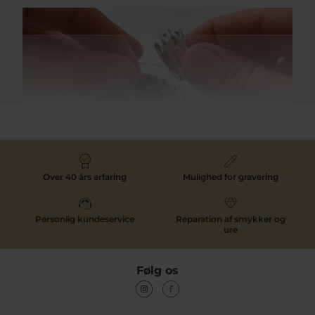
Hultquist, det er et elegant og tidløst design.
Vi er hos Pind J. Design glade for at kunne byde jer
velkommen i det skønne smykkeunivers som
Hultquist Copenhagen har. Vi foreslår at man både
bære Hultquist Copenhagen smykker til hverdag og til
skønne festlige begivenheder.
Et unikt og elegant univers hos Hultquist
Copenhagen
Der er ingen tvivl om, at du som køber at Hultquist
Smykkepleje
Copenhagen får et helt unikt smykke, som skiller sig
Over 40 års erfaring
Mulighed for gravering
ud. Dette gælder både om du køber en ring, et sæt
øreringe, halskæde eller armbånd. Hultquist
Copenhagen har skabt et univers, som formår at
variere i deres materialer og i deres brug af
Personlig kundeservice
Reparation af smykker og
smykkesten. De elegante og smukke
Twistet leaf
ure
øreringe i 18 karat forgyldt sterlingsølv
, er et tydeligt
tegn på deres inspiration fra naturen og fra den
verdens de lever i med lange gåture i den friske luft.
Følg os
Hultquist har gjort det let at kombinere alle deres
skønne smykker, og man kan vælge mellem adskillige