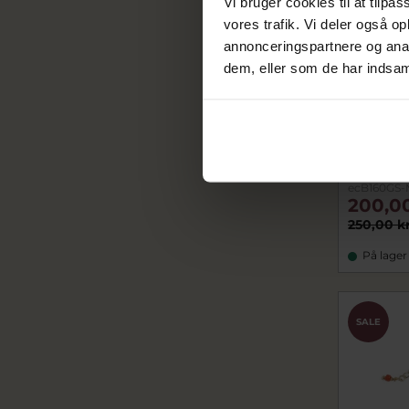
Vi bruger cookies til at tilpas
vores trafik. Vi deler også 
annonceringspartnere og anal
dem, eller som de har indsaml
Nyhed
ENAMEL 
Tide armb
ecB160GS-
200,0
250,00 k
På lager
SALE