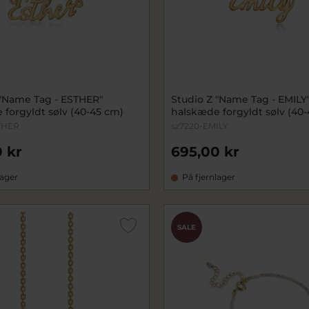
 "Name Tag - ESTHER"
Studio Z "Name Tag - EMILY
 forgyldt sølv (40-45 cm)
halskæde forgyldt sølv (40
THER
sz7220-EMILY
 kr
695,00 kr
lager
På fjernlager
SALE