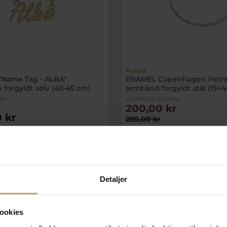
Nyhed
 "Name Tag - ALBA"
ENAMEL Copenhagen Petra 
 forgyldt sølv (40-45 cm)
armbånd forgyldt stål (15+
BA
ecB160GS-Skyline
200,00 kr
 kr
250,00 kr
lager
På lager
SALE
Detaljer
ookies