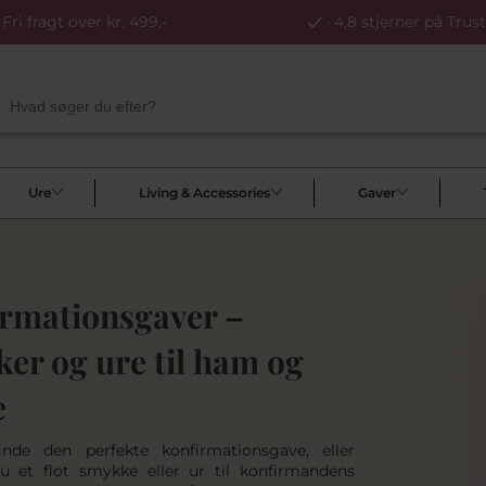
Fri fragt over kr. 499,-
4,8 stjerner på Trust
Ure
Living & Accessories
Gaver
rmationsgaver –
er og ure til ham og
e
inde den perfekte konfirmationsgave, eller
 et flot smykke eller ur til konfirmandens