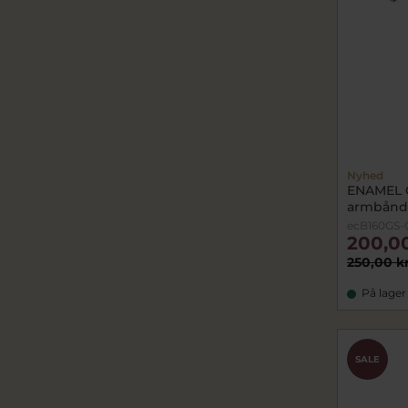
Nyhed
ENAMEL 
armbånd 
ecB160GS-
200,0
250,00 k
På lager
SALE