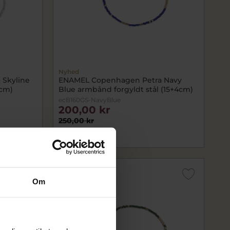
Nyhed
Skyline
ENAMEL Copenhagen Petra Navy
4cm)
Blue armbånd forgyldt stål (15+4cm)
ecB160GS-NavyBlue
200,00 kr
250,00 kr
På lager
SALE
Om