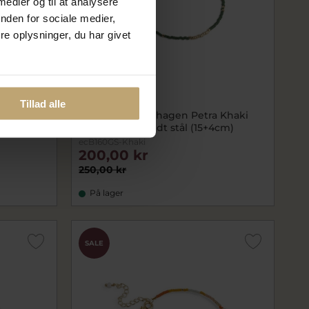
 medier og til at analysere
nden for sociale medier,
e oplysninger, du har givet
Tillad alle
Nyhed
 Light
ENAMEL Copenhagen Petra Khaki
 (15+4cm)
armbånd forgyldt stål (15+4cm)
ecB160GS-Khaki
200,00 kr
250,00 kr
På lager
SALE