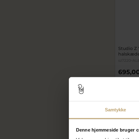
Studio Z
halskæde
sz7220-AL
695,00
På fjern
SALE
Samtykke
Denne hjemmeside bruger c