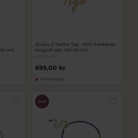
"
Studio Z "Name Tag - AYA" halskæde
-45 cm)
forgyldt sølv (40-45 cm)
sz7220-AYA
695,00 kr
På fjernlager
SALE