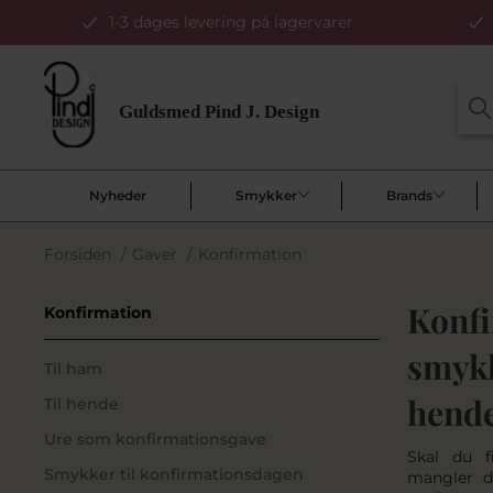
1-3 dages levering på lagervarer
Nyheder
Smykker
Brands
Forsiden
/
Gaver
/
Konfirmation
Konfi
Konfirmation
smykk
Til ham
hend
Til hende
Ure som konfirmationsgave
Skal du f
Smykker til konfirmationsdagen
mangler du