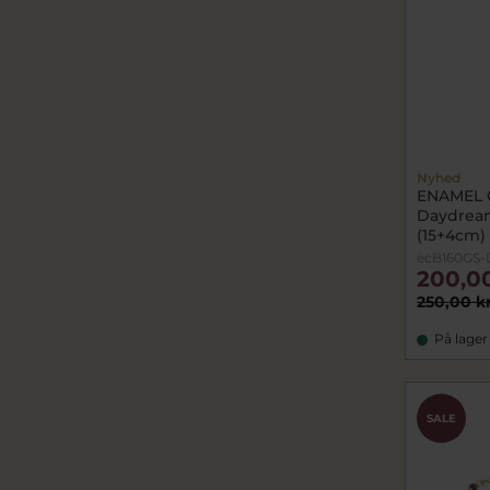
Nyhed
ENAMEL 
Daydream
(15+4cm)
ecB160GS
200,0
250,00 k
På lager
SALE