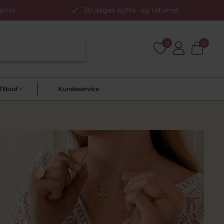
pilot
30 dages bytte- og returret
0
0
Tilbud
Kundeservice