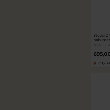
Studio Z
halskæde
sz7220-ES
695,00
På fjern