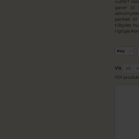
outfit? Ho
gaver til
sølvsmykk
perfekt ti
tilbyder h
rigtige ko
Pris
Vis
1101 produk