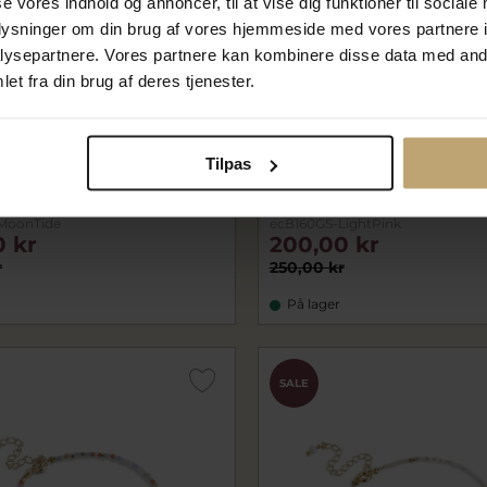
se vores indhold og annoncer, til at vise dig funktioner til sociale
oplysninger om din brug af vores hjemmeside med vores partnere i
ysepartnere. Vores partnere kan kombinere disse data med andr
et fra din brug af deres tjenester.
Tilpas
Nyhed
Copenhagen Petra Moon
ENAMEL Copenhagen Petra
ånd forgyldt stål (15+4cm)
Pink armbånd forgyldt stål
MoonTide
ecB160GS-LightPink
0 kr
200,00 kr
r
250,00 kr
På lager
SALE