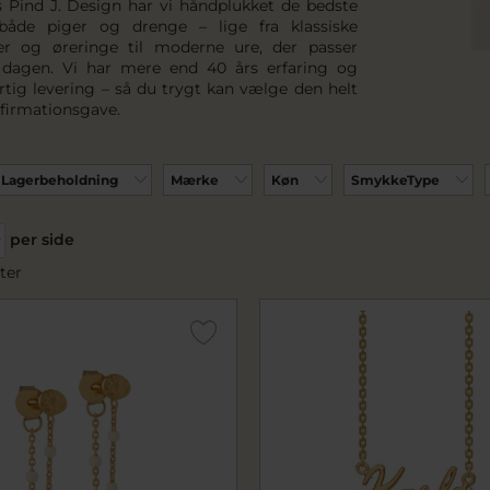
s Pind J. Design har vi håndplukket de bedste
 både piger og drenge – lige fra klassiske
er og øreringe til moderne ure, der passer
l dagen. Vi har mere end 40 års erfaring og
urtig levering – så du trygt kan vælge den helt
nfirmationsgave.
Lagerbeholdning
Mærke
Køn
SmykkeType
per side
ter