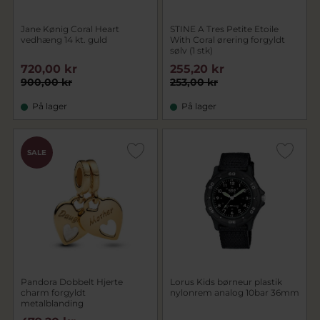
Jane Kønig Coral Heart
STINE A Tres Petite Etoile
vedhæng 14 kt. guld
With Coral ørering forgyldt
sølv (1 stk)
720,00 kr
255,20 kr
900,00 kr
253,00 kr
På lager
På lager
SALE
Pandora Dobbelt Hjerte
Lorus Kids børneur plastik
charm forgyldt
nylonrem analog 10bar 36mm
metalblanding