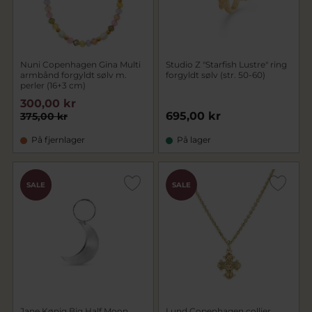
Nuni Copenhagen Gina Multi
Studio Z "Starfish Lustre" ring
armbånd forgyldt sølv m.
forgyldt sølv (str. 50-60)
perler (16+3 cm)
300,00 kr
695,00 kr
375,00 kr
På fjernlager
På lager
CHOK
SALE
SALE
PRIS
Jane Kønig Big Half Moon
Lund Copenhagen collier