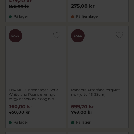
479,20 kr
275,00 kr
599,00 kr
På lager
På fjernlager
SALE
SALE
ENAMEL Copenhagen Sofia
Pandora Armbånd forgyldt
White and Pearls øreringe
m. hjerte (16-23cm)
forgyldt sølv m. cz og fvp
360,00 kr
599,20 kr
450,00 kr
749,00 kr
På lager
På lager