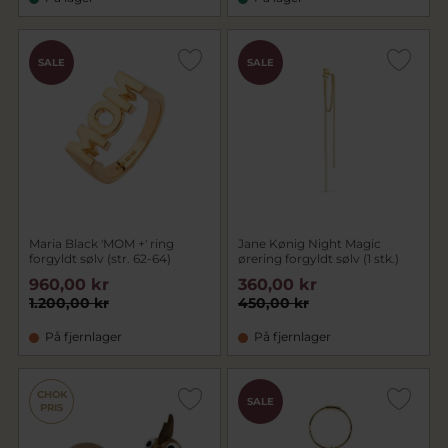
SALE
SALE
Maria Black 'MOM +' ring
Jane Kønig Night Magic
forgyldt sølv (str. 62-64)
ørering forgyldt sølv (1 stk.)
960,00 kr
360,00 kr
1.200,00 kr
450,00 kr
På fjernlager
På fjernlager
CHOK
SALE
PRIS