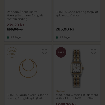
Pandora Åbent Hjerte
STINE A Coco ørering forgyldt
Hængelås charm forgyldt
sølv m. cz (1 stk.)
metalblanding
239,20 kr
285,00 kr
299,00 kr
På lager
På lager
CHOK
SALE
PRIS
Nyhed
STINE A Double Creol Grande
Mockberg Classic BIC dameur
ørering forgyldt sølv (1 stk.)
stål gulddoublé 25mm 3bar
1.039,20 kr