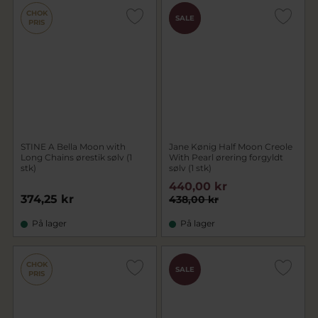
CHOK
CHOK
SALE
PRIS
PRIS
STINE A Bella Moon with
Jane Kønig Half Moon Creole
Long Chains ørestik sølv (1
With Pearl ørering forgyldt
stk)
sølv (1 stk)
440,00 kr
374,25 kr
438,00 kr
På lager
På lager
CHOK
SALE
PRIS