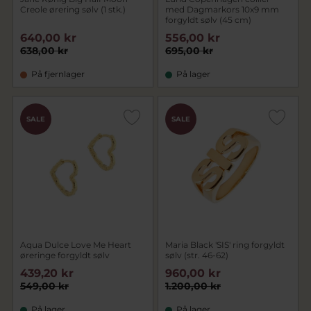
Creole ørering sølv (1 stk.)
med Dagmarkors 10x9 mm
forgyldt sølv (45 cm)
640,00 kr
556,00 kr
638,00 kr
695,00 kr
På fjernlager
På lager
SALE
SALE
Aqua Dulce Love Me Heart
Maria Black 'SIS' ring forgyldt
øreringe forgyldt sølv
sølv (str. 46-62)
439,20 kr
960,00 kr
549,00 kr
1.200,00 kr
På lager
På lager