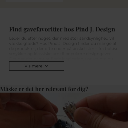
Find gavefavoritter hos Pind J. Design
Leder du efter noget, der med stor sandsynlighed vil
vække glæde? Hos Pind J. Design finder du mange af
de produkter, der ofte ender på ønskelister – fra tidløse
smykker og klassiske ure til populære designgaver.
Det gør det nemt at finde inspiration, uanset om du
ønsker dig noget personligt eller leder efter den rette
Vis mere
gave til en, du holder af.
Blandt vores populære brands finder du gaveidéer til
både ham og hende samt smykker, der passer til
mærkedage som fødselsdag, konfirmation,
Måske er det her relevant for dig?
studentertid og jul. Gå på opdagelse i favoritterne og
find det næste ønske til din Ønskeskyen.