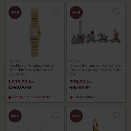
SALE
SALE
Nyhed
Nyhed
Mockberg Timeless Petite
Nordahl Andersen Forkromet
Gold dameur gulddoublé
Fødselsdagstog - ZOO rustfrit
15mm 3bar
stål
1.079,20 kr
396,00 kr
1.349,00 kr
495,00 kr
Længere leveringstid
På fjernlager
SALE
SALE