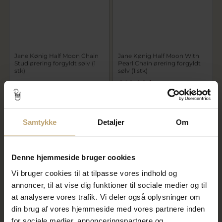
Jane Kønig Half Moon Chain
Jane Kønig Half Moon With
Stud ørering forgyldt sølv (1
Pearl Chain ørering forgyldt
stk)
sølv (1 stk)
640,00 kr
398,00 kr
800,00 kr
På lager
På lager
Samtykke
Detaljer
Om
CHOK
PRIS
Denne hjemmeside bruger cookies
Vi bruger cookies til at tilpasse vores indhold og
annoncer, til at vise dig funktioner til sociale medier og til
at analysere vores trafik. Vi deler også oplysninger om
din brug af vores hjemmeside med vores partnere inden
for sociale medier, annonceringspartnere og