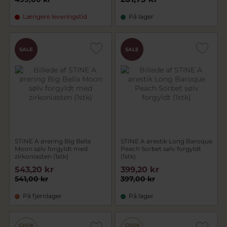
Længere leveringstid
På lager
CHOK
CHOK
SALE
SALE
PRIS
PRIS
STINE A ørering Big Bella
STINE A ørestik Long Baroque
Moon sølv forgyldt med
Peach Sorbet sølv forgyldt
zirkoniasten (1stk)
(1stk)
543,20 kr
399,20 kr
541,00 kr
397,00 kr
På fjernlager
På lager
CHOK
CHOK