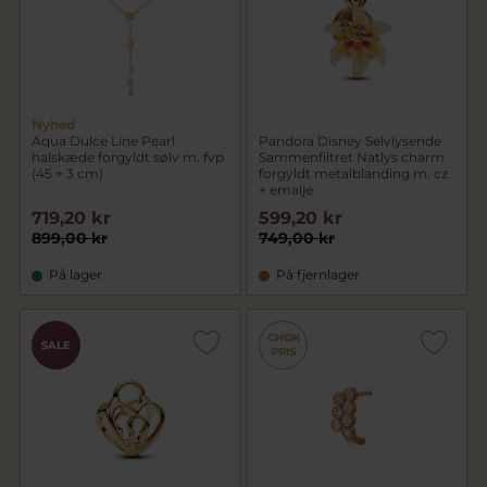
Nyhed
Aqua Dulce Line Pearl
Pandora Disney Selvlysende
halskæde forgyldt sølv m. fvp
Sammenfiltret Natlys charm
(45 + 3 cm)
forgyldt metalblanding m. cz
+ emalje
719,20 kr
599,20 kr
899,00 kr
749,00 kr
På lager
På fjernlager
CHOK
SALE
PRIS