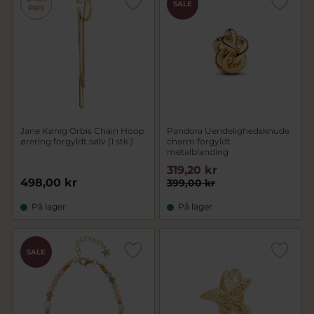
SALE
PRIS
Jane Kønig Orbis Chain Hoop
Pandora Uendelighedsknude
ørering forgyldt sølv (1 stk.)
charm forgyldt
metalblanding
319,20 kr
498,00 kr
399,00 kr
På lager
På lager
SALE