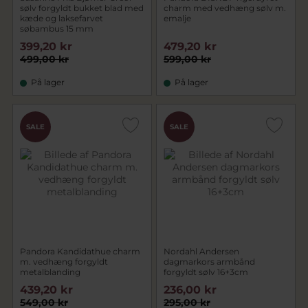
sølv forgyldt bukket blad med
charm med vedhæng sølv m.
kæde og laksefarvet
emalje
søbambus 15 mm
399,20 kr
479,20 kr
499,00 kr
599,00 kr
På lager
På lager
SALE
SALE
Pandora Kandidathue charm
Nordahl Andersen
m. vedhæng forgyldt
dagmarkors armbånd
metalblanding
forgyldt sølv 16+3cm
439,20 kr
236,00 kr
549,00 kr
295,00 kr