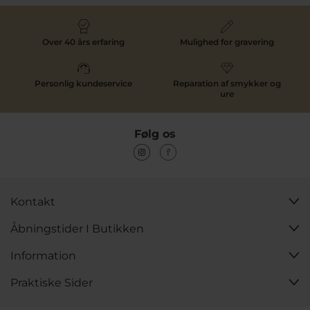
Over 40 års erfaring
Mulighed for gravering
Personlig kundeservice
Reparation af smykker og
ure
Følg os
Kontakt
Åbningstider I Butikken
Information
Praktiske Sider