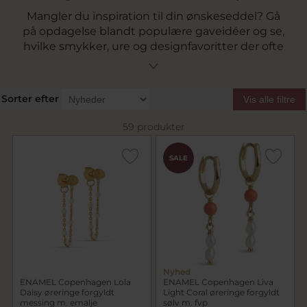
Mangler du inspiration til din ønskeseddel? Gå
på opdagelse blandt populære gaveidéer og se,
hvilke smykker, ure og designfavoritter der ofte
bliver ønsket på Ønskeskyen. Hos Pind J.
Design finder du et udvalg af eftertragtede
produkter, der passer perfekt til både store og
Sorter efter
Vis alle filtre
små anledninger. Find vores Ønskesky
her
59 produkter
SALE
Nyhed
ENAMEL Copenhagen Lola
ENAMEL Copenhagen Liva
Daisy øreringe forgyldt
Light Coral øreringe forgyldt
messing m. emalje
sølv m. fvp