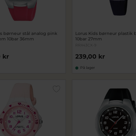
s børneur stål analog pink
Lorus Kids børneur plastik 
rem 10bar 36mm
10bar 27mm
RRX43CX-9
 kr
239,00 kr
På lager