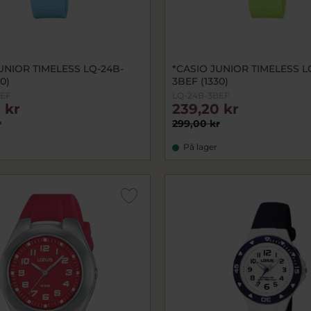
UNIOR TIMELESS LQ-24B-
*CASIO JUNIOR TIMELESS L
0)
3BEF (1330)
BEF
LQ-24B-3BEF
 kr
239,20 kr
r
299,00 kr
På lager