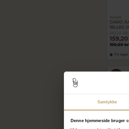
Nyhed
CASIO JU
1BLLEG (1
MQ-24-1B
159,20
199,00 kr
På lager
SALE
Samtykke
Denne hjemmeside bruger c