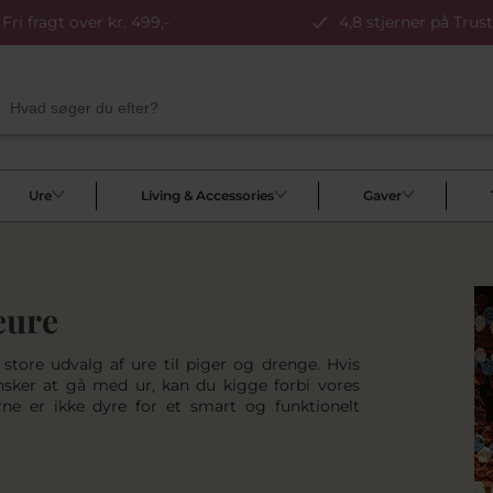
Fri fragt over kr. 499,-
4,8 stjerner på Trust
Ure
Living & Accessories
Gaver
eure
 store udvalg af ure til piger og drenge. Hvis
nsker at gå med ur, kan du kigge forbi vores
erne er ikke dyre for et smart og funktionelt