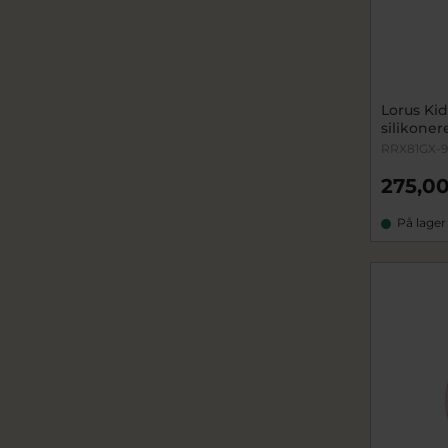
Lorus Kid
silikone
RRX81GX-9
275,00
På lager