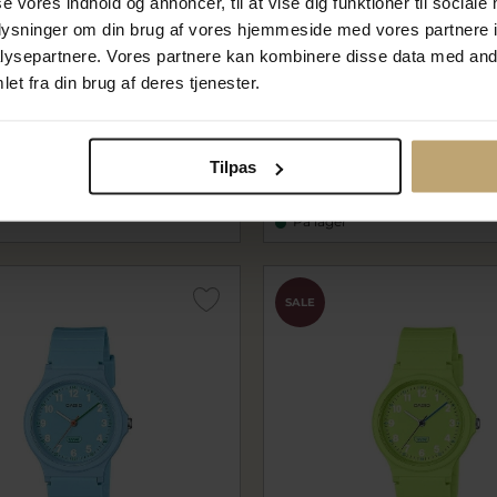
se vores indhold og annoncer, til at vise dig funktioner til sociale
oplysninger om din brug af vores hjemmeside med vores partnere i
ysepartnere. Vores partnere kan kombinere disse data med andr
et fra din brug af deres tjenester.
UNIOR TIMELESS MQ-24B-
CASIO JUNIOR TIMELESS M
0)
7BEF (1330)
BEF
MQ-24B-7BEF
 kr
239,20 kr
Tilpas
r
299,00 kr
På lager
SALE