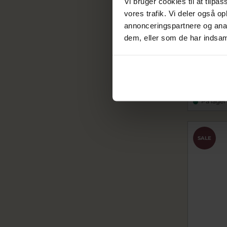
Vi bruger cookies til at tilpas
vores trafik. Vi deler også 
annonceringspartnere og anal
dem, eller som de har indsaml
CASIO J
3BEF (133
MQ-24B-3
239,20
299,00 k
På lager
SALE