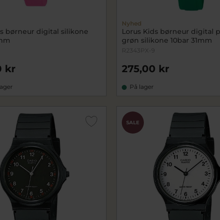
Nyhed
s børneur digital silikone
Lorus Kids børneur digital p
2mm
grøn silikone 10bar 31mm
R2343PX-9
 kr
275,00 kr
lager
På lager
SALE