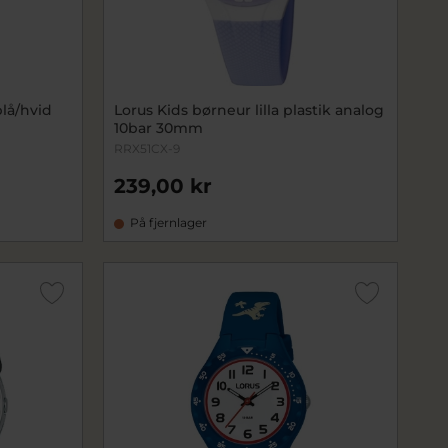
blå/hvid
Lorus Kids børneur lilla plastik analog
10bar 30mm
RRX51CX-9
239,00 kr
På fjernlager