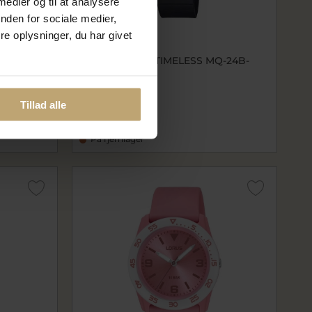
 medier og til at analysere
nden for sociale medier,
e oplysninger, du har givet
Q-24B-
CASIO JUNIOR TIMELESS MQ-24B-
1BEF (1330)
MQ-24B-1BEF
239,20 kr
Tillad alle
299,00 kr
På fjernlager