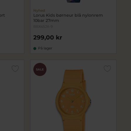
Nyhed
ort
Lorus Kids børneur blå nylonrem
10bar 27mm
RRX45JX-9
299,00 kr
På lager
SALE