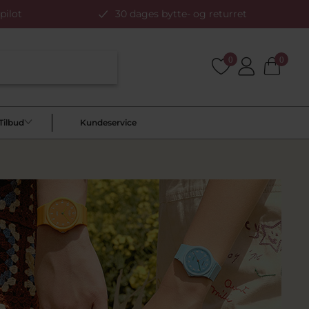
pilot
30 dages bytte- og returret
0
0
Tilbud
Kundeservice