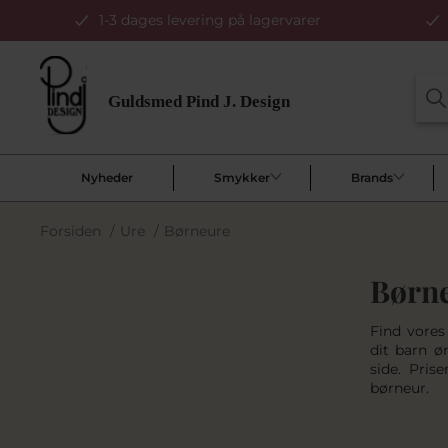
1-3 dages levering på lagervarer
Nyheder
Smykker
Brands
Forsiden
/
Ure
/
Børneure
Børn
Find vores
dit barn ø
side. Pris
børneur.