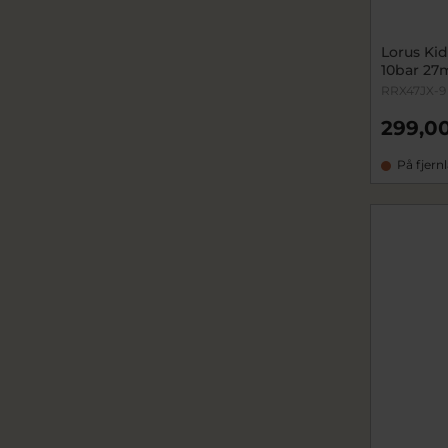
Lorus Ki
10bar 2
RRX47JX-9
299,00
På fjern