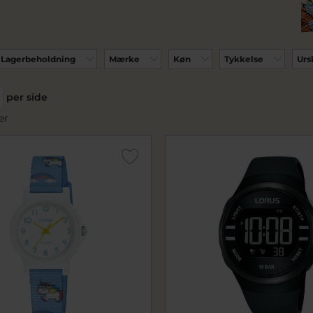
Lagerbeholdning
Mærke
Køn
Tykkelse
Urs
per side
er