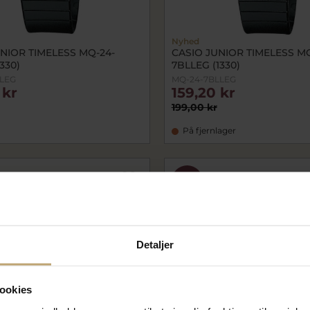
Nyhed
NIOR TIMELESS MQ-24-
CASIO JUNIOR TIMELESS MQ
330)
7BLLEG (1330)
LLEG
MQ-24-7BLLEG
 kr
159,20 kr
199,00 kr
På fjernlager
SALE
Detaljer
ookies