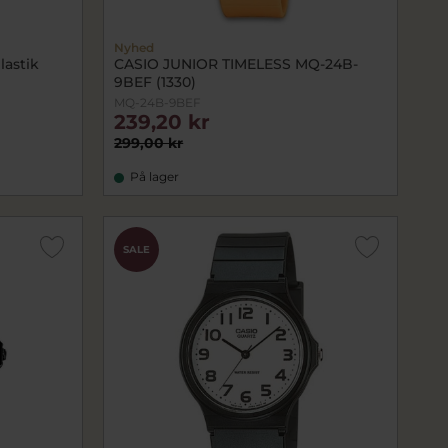
Nyhed
lastik
CASIO JUNIOR TIMELESS MQ-24B-
9BEF (1330)
MQ-24B-9BEF
239,20 kr
299,00 kr
På lager
SALE