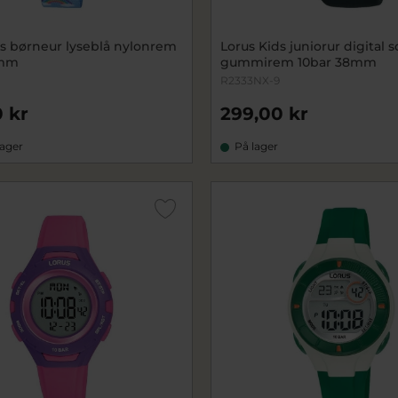
ds børneur lyseblå nylonrem
Lorus Kids juniorur digital s
7mm
gummirem 10bar 38mm
R2333NX-9
 kr
299,00 kr
lager
På lager