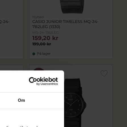
Nyhed
-24-
CASIO JUNIOR TIMELESS MQ-24-
7B2LEG (1330)
MQ-24-7B2LEG
159,20 kr
199,00 kr
På lager
SALE
Om