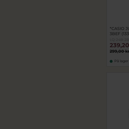
*CASIO J
3BEF (133
LQ-24B-2
239,20
299,00 k
På lager