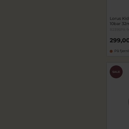
Lorus Kid
10bar 3
R2395PX-9
299,00
På fjern
SALE