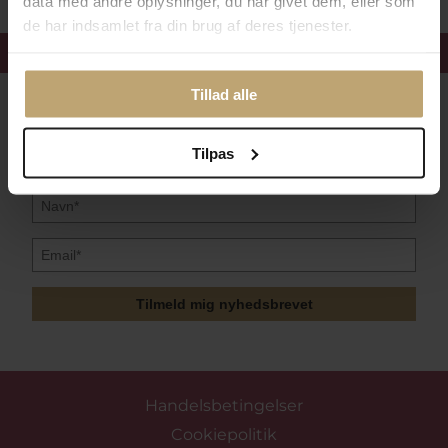
data med andre oplysninger, du har givet dem, eller som
de har indsamlet fra din brug af deres tjenester.
Få 15%
velkomstrabat
Tillad alle
Følg med i vores nyhedsbrev
Læs mere her
Tilpas
Tilmeld mig nyhedsbrevet
Handelsbetingelser
Cookiepolitik