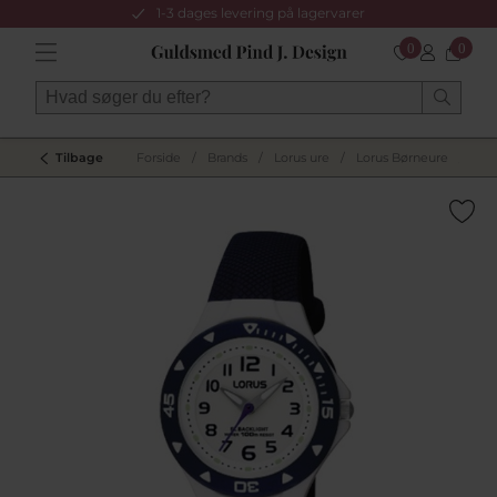
1-3 dages levering på lagervarer
0
0
Tilbage
Forside
/
Brands
/
Lorus ure
/
Lorus Børneure
/