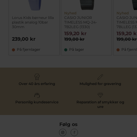
Nyhed
Nyhed
Lorus Kids børneur lilla
CASIO JUNIOR
CASIO JU
plastik analog 10bar
TIMELESS MQ-24-
TIMELESS 
30mm
7B2LEG (1330)
7BLLEG (13
159,20 kr
159,20 k
239,00 kr
199,00 kr
199,00 kr
På fjernlager
På lager
På fjern
Over 40 års erfaring
Mulighed for gravering
Personlig kundeservice
Reparation af smykker og
ure
Følg os