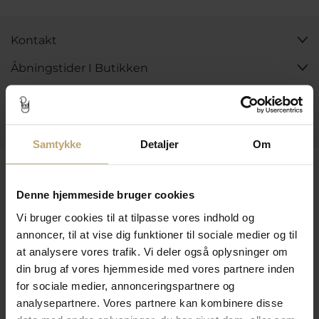
Kontakt
Åbningstider I Butikken
Information
Praktiske Sider
Samtykke
Detaljer
Om
Leveringsmuligheder
Denne hjemmeside bruger cookies
Vi bruger cookies til at tilpasse vores indhold og
Betalingsmuligheder
annoncer, til at vise dig funktioner til sociale medier og til
at analysere vores trafik. Vi deler også oplysninger om
din brug af vores hjemmeside med vores partnere inden
for sociale medier, annonceringspartnere og
Sikker Og Tryg E-Handel
analysepartnere. Vores partnere kan kombinere disse