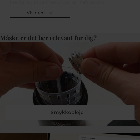
kærlighed til de mænd, der har haft en stor
bedtydning i vores liv. Det er en gang om året, hvor
Vis mere
far kommer i fokus og bliver forkælet med
opmærksomhed og gaver. Hvis du leder efrer den
perfekte gave til din far, så læs videre for at finde
inspiration hos Pind J. Design.
Måske er det her relevant for dig?
Fars Dag gaver 2025
Når det kommer til at finde den ideelle gave til
vigtigste mand i dit liv, har vi hos Pind J. Design
samlet et udvalg af elegante og maskuline smykker
og ure, der vil få din far til at føle sig særligt værdsat.
Uanset om din far foretrækker et klassisk eller
moderne look, har vi noget, der passer til enhver
smag.
Stilsikre ure
Smykkepleje
Et ur til armen er altid en populær gaveidé. Hos os
finder du ure fra nerkendte mærker som Seiko, Certina
og Tommy Hilfiger. Disse ure kombinerer tidsløs
elegance med moderne design, hvilket gør dem til
den perfekte gsve til en far, der værdsætter god stil