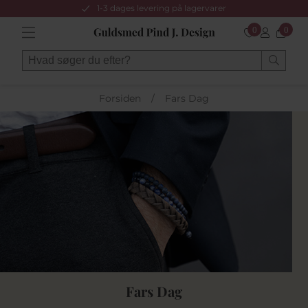
1-3 dages levering på lagervarer
0
0
Forsiden
/
Fars Dag
Fars Dag