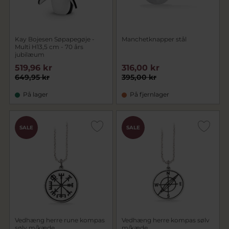
Kay Bojesen Søpapegøje -
Manchetknapper stål
Multi H13,5 cm - 70 års
jubilæum
519,96 kr
316,00 kr
649,95 kr
395,00 kr
På lager
På fjernlager
SALE
SALE
Vedhæng herre rune kompas
Vedhæng herre kompas sølv
sølv m/kæde
m/kæde