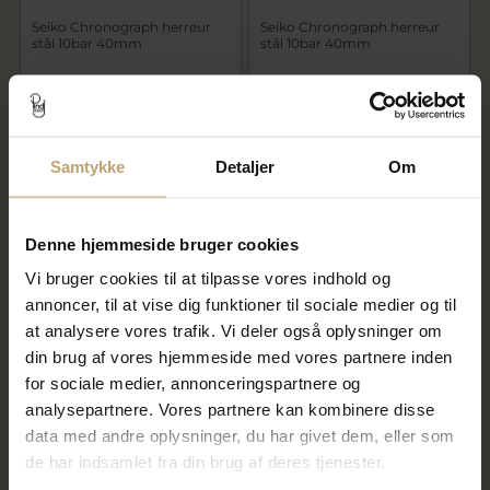
Seiko Chronograph herreur
Seiko Chronograph herreur
stål 10bar 40mm
stål 10bar 40mm
3.395,00 kr
3.395,00 kr
På fjernlager
På fjernlager
Samtykke
Detaljer
Om
Denne hjemmeside bruger cookies
Vi bruger cookies til at tilpasse vores indhold og
annoncer, til at vise dig funktioner til sociale medier og til
at analysere vores trafik. Vi deler også oplysninger om
din brug af vores hjemmeside med vores partnere inden
for sociale medier, annonceringspartnere og
Seiko 5 Sports GMT automatic
Seiko 5 Sports GMT automatic
analysepartnere. Vores partnere kan kombinere disse
SKX series herreur stål 42mm
SKX series herreur stål 42mm
10bar
10bar
data med andre oplysninger, du har givet dem, eller som
de har indsamlet fra din brug af deres tjenester.
3.795,00 kr
3.795,00 kr