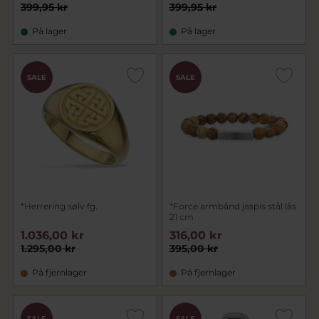
399,95 kr
399,95 kr
På lager
På lager
SALE
SALE
*Herrering sølv fg.
*Force armbånd jaspis stål lås
21 cm
1.036,00 kr
316,00 kr
1.295,00 kr
395,00 kr
På fjernlager
På fjernlager
SALE
SALE