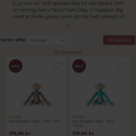
5. juni er en helt speciel dag for alle fædre. Det
er nemlig her vi fejrer Fars Dag. Vi hjælper dig
med at finde gaven som din far helt sikkert vil
elske. Vi har fine nøgleringe, lækre ure,
manchetknapper og meget mere der helt
sikkert vil gå lige i hjertet.
Sorter efter
Vis alle filtre
Gå på opdagelse iblandt vores gaveideer til Fars
180 produkter
Dag lige her.
SALE
SALE
Nyhed
Nyhed
Kay Bojesen Abe - Mini - Grå
Kay Bojesen Abe - Mini -
Turkis
319,96 kr
319,96 kr