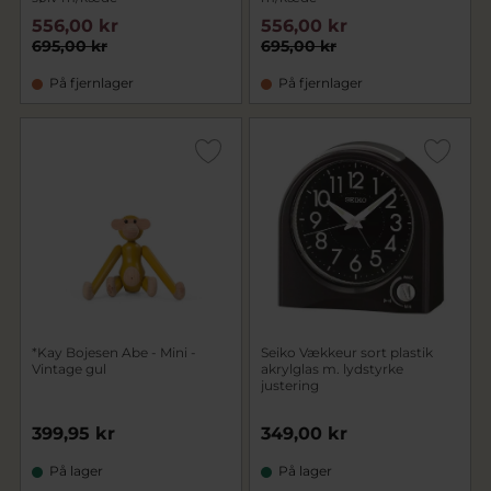
556,00 kr
556,00 kr
695,00 kr
695,00 kr
På fjernlager
På fjernlager
*Kay Bojesen Abe - Mini -
Seiko Vækkeur sort plastik
Vintage gul
akrylglas m. lydstyrke
justering
399,95 kr
349,00 kr
På lager
På lager