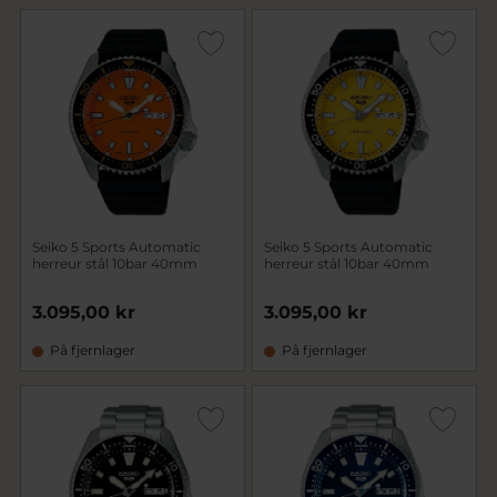
Seiko 5 Sports Automatic
Seiko 5 Sports Automatic
herreur stål 10bar 40mm
herreur stål 10bar 40mm
3.095,00 kr
3.095,00 kr
På fjernlager
På fjernlager