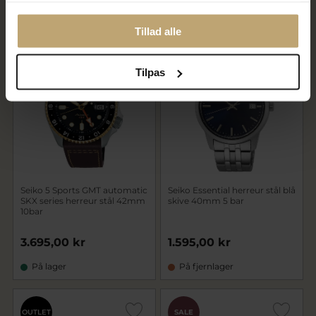
På lager
På fjernlager
Tillad alle
Tilpas
Seiko 5 Sports GMT automatic
Seiko Essential herreur stål blå
SKX series herreur stål 42mm
skive 40mm 5 bar
10bar
3.695,00 kr
1.595,00 kr
På lager
På fjernlager
OUTLET
SALE