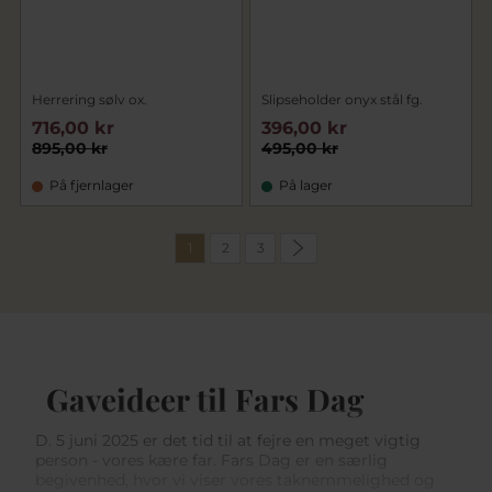
Herrering sølv ox.
Slipseholder onyx stål fg.
716,00 kr
396,00 kr
895,00 kr
495,00 kr
På fjernlager
På lager
1
2
3
Gaveideer til Fars Dag
D. 5 juni 2025 er det tid til at fejre en meget vigtig
person - vores kære far. Fars Dag er en særlig
begivenhed, hvor vi viser vores taknemmelighed og