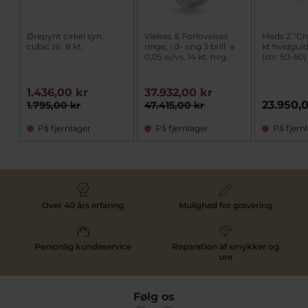
Ørepynt cirkel syn.
Vielses & Forlovelses
Mads Z "Cr
cubic zir. 8 kt.
ringe, i d- ring 3 brill. a
kt hvidguld
0,05 w/vs. 14 kt. hvg.
(str. 50-60)
1.436,00 kr
37.932,00 kr
23.950,
1.795,00 kr
47.415,00 kr
På fjernlager
På fjernlager
På fjern
Over 40 års erfaring
Mulighed for gravering
Personlig kundeservice
Reparation af smykker og
ure
Følg os