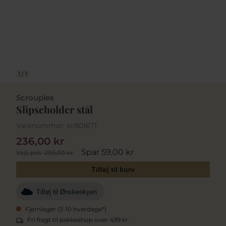
1
/
1
Scrouples
Slipseholder stål
Varenummer:
sc801671
236,00 kr
Spar 59,00 kr
Vejl. pris
295,00 kr
Tilføj til kurv
Tilføj til Ønskeskyen
Fjernlager (3-10 hverdage*)
Fri fragt til pakkeshop over 499 kr.