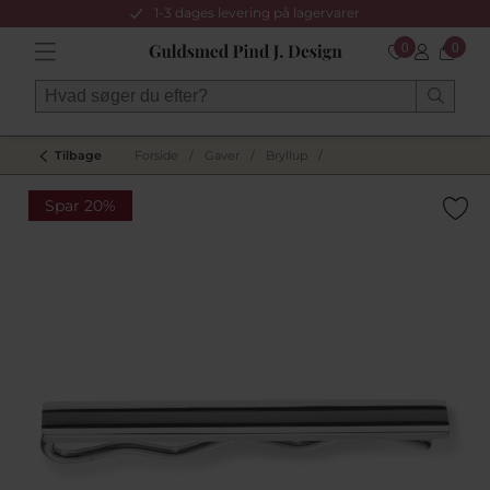
1-3 dages levering på lagervarer
0
0
Tilbage
Forside
/
Gaver
/
Bryllup
/
Spar 20%