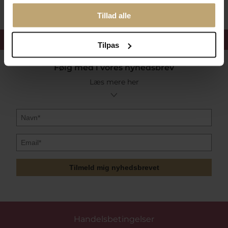
Tillad alle
Få 15%
velkomstrabat
Tilpas
Følg med i vores nyhedsbrev
Læs mere her
Tilmeld mig nyhedsbrevet
Handelsbetingelser