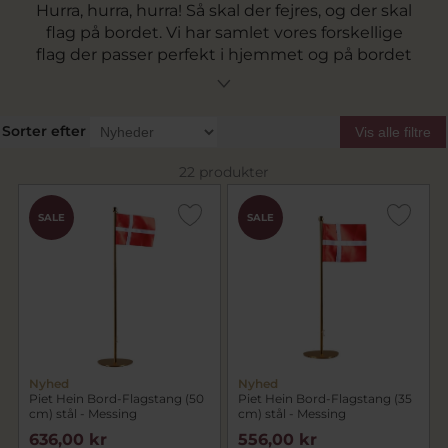
Hurra, hurra, hurra! Så skal der fejres, og der skal
flag på bordet. Vi har samlet vores forskellige
flag der passer perfekt i hjemmet og på bordet
hvor der skal være fest. Og hvis det skal være
ekstra luksuriøst så vil du elske de eksklusive
fanebærere fra Kay Bojesen. Find dit næste
Sorter efter
Vis alle filtre
bordflag iblandt vores udvalg af flagstange til
bordet lige her.
22 produkter
SALE
SALE
Nyhed
Nyhed
Piet Hein Bord-Flagstang (50
Piet Hein Bord-Flagstang (35
cm) stål - Messing
cm) stål - Messing
636,00 kr
556,00 kr