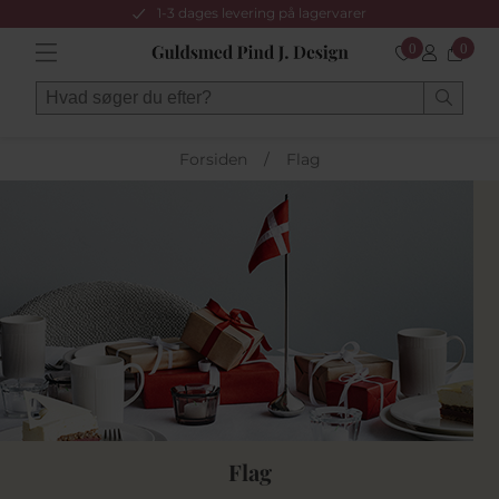
1-3 dages levering på lagervarer
0
0
Forsiden
/
Flag
Flag