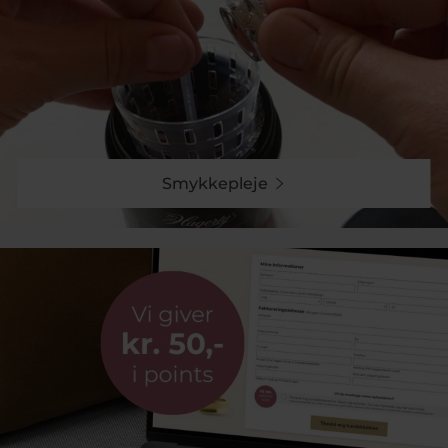
Kæmpe sortiment af smykker til damer
Der findes så mange smykker at vælge imellem at det
kan være umuligt at finde det rette. Vi har gjort det
nemt ved at opdele vores smykke kategori i
underkategorier: Ringe, armbånd, halskæder, øreringe
og
vielsesringe
. Det er her på siden at du kan starte
din søgning efter det rette smykke. Alle de smykker
som vi forhandler er fra store brands og mærker som
producerer i bedste kvalitet. Det er smykker vi kan stå
Smykkepleje
indenfor og som holder sin form og belægning i flere
år. Det kan ske at smykkerne med tiden mister sin
glans, men her kan den rette smykkepleje gøre
underværker.
Det handler om at finde det smykke der passer til en.
Der er så mange forskellige typer smykker til kvinder
på markedet at du kan lede for evigt. I nogle tilfælde
har du måske en ide om hvad motivet skal være,
hvilket mærke det skal være, hvad prisen må være
eller type materiale. Alt dette har vi gjort nemt ved at
inddele vores side i kategorier og lade dig filtrere på
størrelser, pris, mærke og andet relevant. Med så stort
et udvalg og med så mange muligheder, tør vi
næsten love at du finder det du skal bruge. Det kan