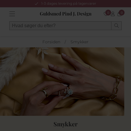
1-3 dages levering på lagervarer
0
0
Forsiden
/
Smykker
Smykker