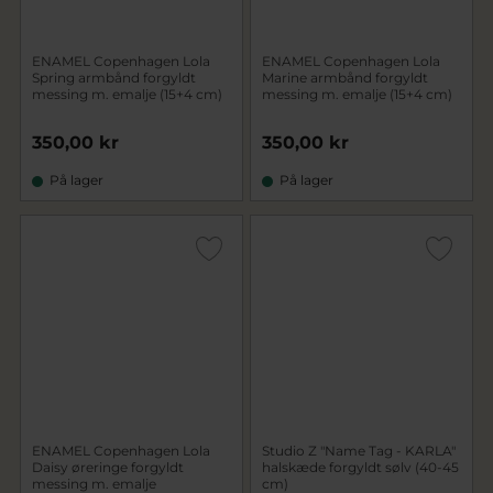
ENAMEL Copenhagen Lola
ENAMEL Copenhagen Lola
Spring armbånd forgyldt
Marine armbånd forgyldt
messing m. emalje (15+4 cm)
messing m. emalje (15+4 cm)
350,00 kr
350,00 kr
På lager
På lager
ENAMEL Copenhagen Lola
Studio Z "Name Tag - KARLA"
Daisy øreringe forgyldt
halskæde forgyldt sølv (40-45
messing m. emalje
cm)