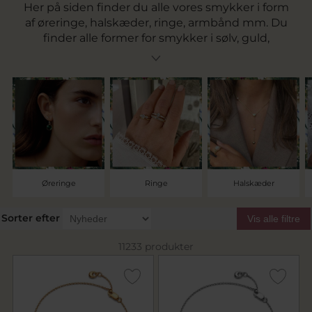
Her på siden finder du alle vores smykker i form
af øreringe, halskæder, ringe, armbånd mm. Du
finder alle former for smykker i sølv, guld,
hvidguld og i sølv, forgyldt sølv, rhodineret sølv
og rosaforgyldt. Find smykker med brillanter
eller syntetiske sten. Gå på opdagelse blandt
alle vores smykker og find netop det du søger.
Vi tilbyder fri fragt over 499 kr.
Øreringe
Ringe
Halskæder
Sorter efter
Vis alle filtre
11233 produkter