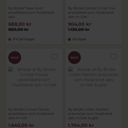
By Birdie "New York"
By Birdie Comet Circle Uno
ørestikkere sort rhodineret
ørestikkere sort rhodineret
sølv
sølv m.14kt
688,00 kr
904,00 kr
860,00 kr
1.130,00 kr
På fjernlager
På lager
SALE
SALE
By Birdie Comet Flower
By Birdie Urban Harlem
ørestikkere sort rhodineret
ørecreoler sort rhodineret
sølv m.14kt
sølv m.14kt kugler
1.640,00 kr
1.704,00 kr