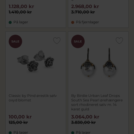
1.128,00 kr
2.968,00 kr
1.410,00 kr
3.710,00 kr
På lager
På fjernlager
SALE
SALE
Classic by Pind ørestik sølv
By Birdie Urban Leaf Drops
oxyd blomst
South Sea Pearl ørehængere
sort rhodineret sølv m. 14
karat guld
100,00 kr
3.064,00 kr
125,00 kr
3.830,00 kr
På lager
På lager