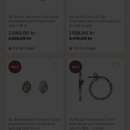
By Birdie Jasmine Gold Small
By Birdie Tree Of Life
ørestikkere sort rhodineret
ørestikker sort rhodineret sølv
sølv + 18 kt
m.14kt kugler
2.580,00 kr
1.928,00 kr
3.225,00 kr
2.410,00 kr
På fjernlager
På fjernlager
SALE
SALE
By Birdie Beech Autumn Gold
By Birdie "Savannah Creol"
ørestikkere sort rhodineret
ørecreoler sort rhodineret
sølv og 14kt 11mm
sølv m.18kt + 0,04ct.