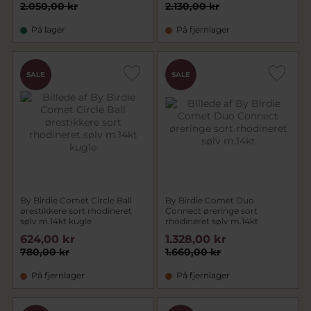
2.050,00 kr
2.130,00 kr
På lager
På fjernlager
SALE
SALE
By Birdie Comet Circle Ball
By Birdie Comet Duo
ørestikkere sort rhodineret
Connect øreringe sort
sølv m.14kt kugle
rhodineret sølv m.14kt
624,00 kr
1.328,00 kr
780,00 kr
1.660,00 kr
På fjernlager
På fjernlager