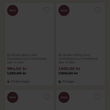
SALE
SALE
By Birdie Sprout Mix
By Birdie Infinity Duo
ørestikkere sort rhodineret
ørestikkere sort rhodineret
sølv m.14kt
sølv m.18kt
984,00 kr
1.560,00 kr
1.230,00 kr
1.950,00 kr
På fjernlager
På lager
SALE
SALE