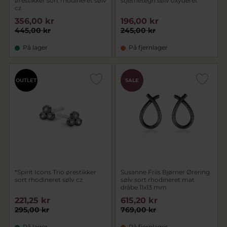
ørestikker sort rhodineret sølv
stjernetegn sølv oxyderet
cz
356,00 kr
196,00 kr
445,00 kr
245,00 kr
På lager
På fjernlager
OUTLET
SALE
*Spirit Icons Trio ørestikker
Susanne Friis Bjørner Ørering
sort rhodineret sølv cz
sølv sort rhodineret mat
dråbe 11x13 mm
221,25 kr
615,20 kr
295,00 kr
769,00 kr
På lager
På fjernlager