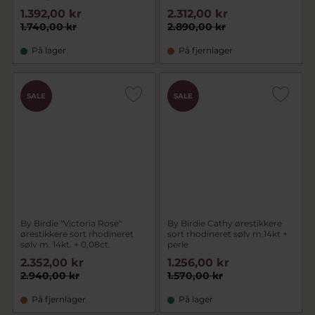
1.392,00 kr
2.312,00 kr
1.740,00 kr
2.890,00 kr
På lager
På fjernlager
SALE
SALE
By Birdie "Victoria Rose"
By Birdie Cathy ørestikkere
ørestikkere sort rhodineret
sort rhodineret sølv m.14kt +
sølv m. 14kt. + 0,08ct.
perle
2.352,00 kr
1.256,00 kr
2.940,00 kr
1.570,00 kr
På fjernlager
På lager