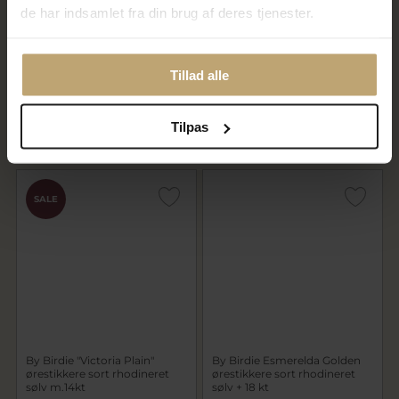
de har indsamlet fra din brug af deres tjenester.
By Birdie "Topkapi"
By Birdie Grace Pin ørestikker
ørestikkere sort rhodineret
sort rhodineret sølv m.14kt
sølv m.14kt.+ 0,17ct.
Tillad alle
3.192,00 kr
992,00 kr
3.990,00 kr
1.240,00 kr
Tilpas
På fjernlager
På lager
SALE
By Birdie "Victoria Plain"
By Birdie Esmerelda Golden
ørestikkere sort rhodineret
ørestikkere sort rhodineret
sølv m.14kt
sølv + 18 kt