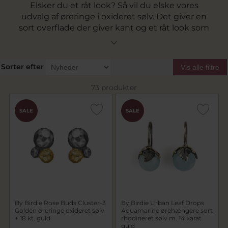
Elsker du et råt look? Så vil du elske vores
udvalg af øreringe i oxideret sølv. Det giver en
sort overflade der giver kant og et råt look som
passer til det meste. Det er en lækker måde at
skille sig ud på og i kombination med andre
materialer skaber den oxiderede overflade et
Sorter efter
Vis alle filtre
helt unikt og spændende farvespil.
73 produkter
SALE
SALE
By Birdie Rose Buds Cluster-3
By Birdie Urban Leaf Drops
Golden øreringe oxideret sølv
Aquamarine ørehængere sort
+ 18 kt. guld
rhodineret sølv m. 14 karat
guld