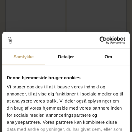
By Birdie Bouvier Small
By Birdie Orbit Plain
ørecreoler sort rhodineret
ørestikker sort rhodineret sølv
sølv m.14kt m. ialt 0,20 ct
m.14kt kugler
diamanter
Samtykke
Detaljer
Om
4.032,00 kr
1.672,00 kr
5.040,00 kr
2.090,00 kr
På lager
På fjernlager
Denne hjemmeside bruger cookies
Vi bruger cookies til at tilpasse vores indhold og
annoncer, til at vise dig funktioner til sociale medier og til
SALE
SALE
at analysere vores trafik. Vi deler også oplysninger om
din brug af vores hjemmeside med vores partnere inden
for sociale medier, annonceringspartnere og
analysepartnere. Vores partnere kan kombinere disse
data med andre oplysninger, du har givet dem, eller som