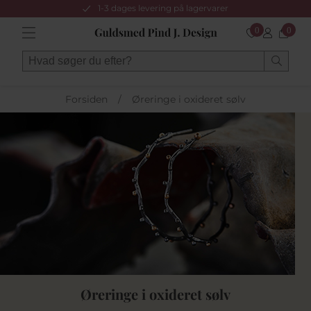
1-3 dages levering på lagervarer
0
0
Forsiden
/
Øreringe i oxideret sølv
Øreringe i oxideret sølv