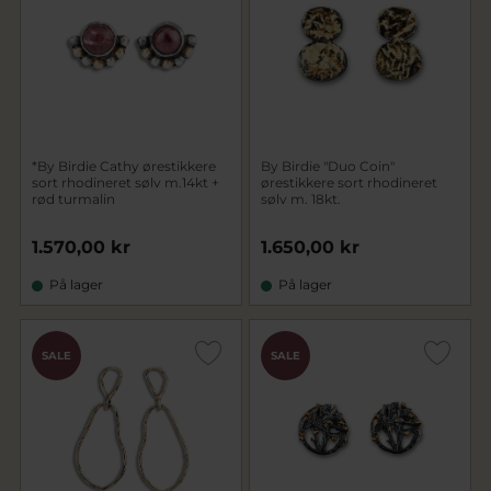
*By Birdie Cathy ørestikkere
By Birdie "Duo Coin"
sort rhodineret sølv m.14kt +
ørestikkere sort rhodineret
rød turmalin
sølv m. 18kt.
1.570,00 kr
1.650,00 kr
På lager
På lager
SALE
SALE