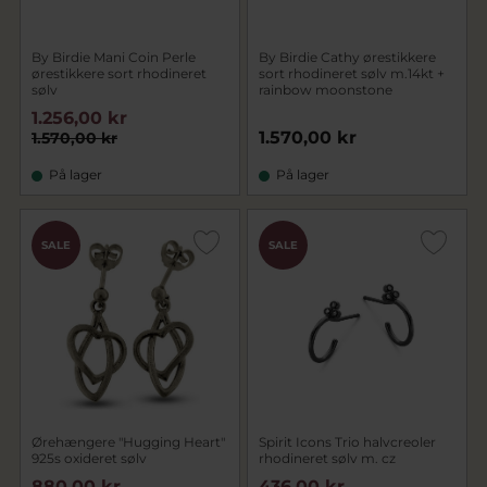
By Birdie Mani Coin Perle
By Birdie Cathy ørestikkere
ørestikkere sort rhodineret
sort rhodineret sølv m.14kt +
sølv
rainbow moonstone
1.256,00 kr
1.570,00 kr
1.570,00 kr
På lager
På lager
SALE
SALE
Ørehængere "Hugging Heart"
Spirit Icons Trio halvcreoler
925s oxideret sølv
rhodineret sølv m. cz
880,00 kr
436,00 kr