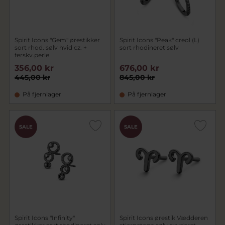
Spirit Icons "Gem" ørestikker
Spirit Icons "Peak" creol (L)
sort rhod. sølv hvid cz. +
sort rhodineret sølv
ferskv.perle
356,00 kr
676,00 kr
445,00 kr
845,00 kr
På fjernlager
På fjernlager
SALE
SALE
Spirit Icons "Infinity"
Spirit Icons ørestik Vædderen