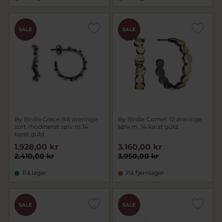
SALE
SALE
By Birdie Grace (M) øreringe
By Birdie Comet-12 øreringe
sort rhodineret sølv m.14
sølv m. 14 karat guld
karat guld
1.928,00 kr
3.160,00 kr
2.410,00 kr
3.950,00 kr
På lager
På fjernlager
SALE
SALE