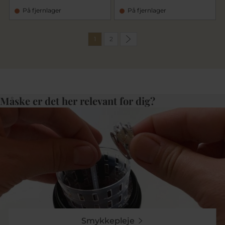
På fjernlager
På fjernlager
1
2
Måske er det her relevant for dig?
Smykkepleje