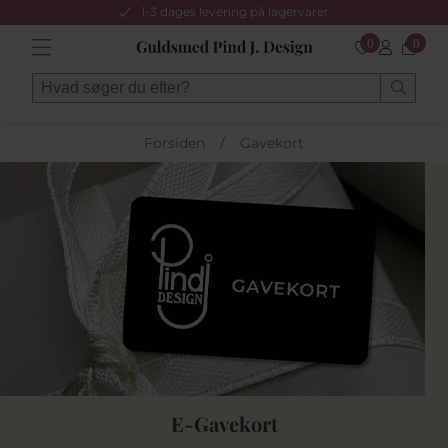
1-3 dages levering på lagervarer
0
0
Forsiden
/
Gavekort
E-Gavekort