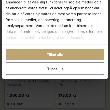
annoncer, til at vise dig funktioner til sociale medier og til
at analysere vores trafik. Vi deler også oplysninger om
25.000,00 kr
32.000,00 kr
din brug af vores hjemmeside med vores partnere inden
På lager
På lager
for sociale medier, annonceringspartnere og
analysepartnere. Vores partnere kan kombinere disse
data med andre oplysninger, du har givet dem, eller som
de har indsamlet fra din brug af deres tjenester.
Tillad alle
Tilpas
Depositum ved bestilling af
Porto / Fragt til Europa,
varer / speciel bestilling butik /
Grønland og Færøerne, kr.
værksted
175,-
1.000,00 kr
175,00 kr
På lager
På lager