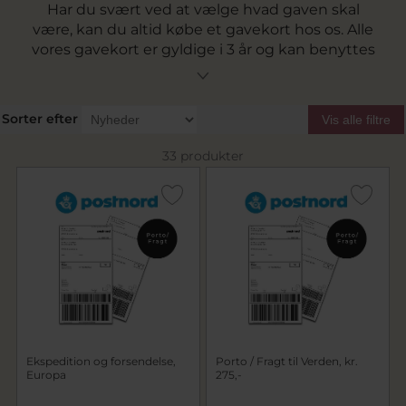
Har du svært ved at vælge hvad gaven skal
være, kan du altid købe et gavekort hos os. Alle
vores gavekort er gyldige i 3 år og kan benyttes
på webshoppen og i vores fysiske butik.
Gavekortet er elektronisk og tilsendes på mail
som PDF. På den måde kan man selv
Sorter efter
Vis alle filtre
videresende det til gavemodtageren, eller
printe det ud.
33 produkter
Ekspedition og forsendelse,
Porto / Fragt til Verden, kr.
Europa
275,-