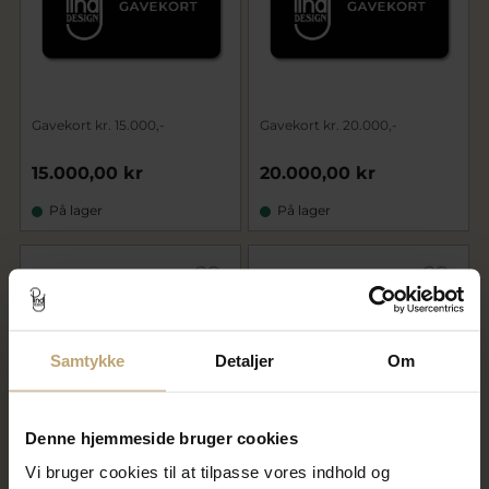
Gavekort kr. 15.000,-
Gavekort kr. 20.000,-
15.000,00 kr
20.000,00 kr
På lager
På lager
Samtykke
Detaljer
Om
Denne hjemmeside bruger cookies
Vi bruger cookies til at tilpasse vores indhold og
Gavekort kr. 25.000,-
Gavekort kr. 32.000,-