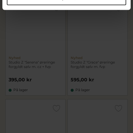
Nyhed
Nyhed
Studio Z "Serena" øreringe
Studio Z "Grace" øreringe
forgyldt sølv m. cz + fvp
forgyldt sølv m. fvp
395,00 kr
595,00 kr
På lager
På lager