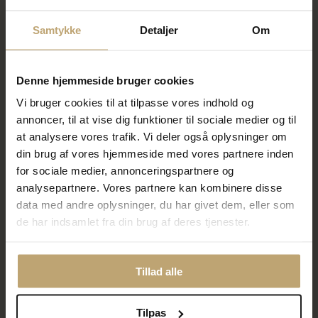
1.199,20 kr
695,00 kr
1.499,00 kr
Samtykke
Detaljer
Om
På lager
På lager
Denne hjemmeside bruger cookies
Vi bruger cookies til at tilpasse vores indhold og
annoncer, til at vise dig funktioner til sociale medier og til
at analysere vores trafik. Vi deler også oplysninger om
din brug af vores hjemmeside med vores partnere inden
for sociale medier, annonceringspartnere og
analysepartnere. Vores partnere kan kombinere disse
data med andre oplysninger, du har givet dem, eller som
Nyhed
Nyhed
de har indsamlet fra din brug af deres tjenester.
Studio Z "Muse" øreringe
Studio Z "Belle" øreringe
forgyldt sølv m. cz + fvp
forgyldt sølv m. cz + fvp
395,00 kr
495,00 kr
Tillad alle
På lager
På lager
Tilpas