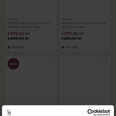
Nyhed
Nyhed
Bering Classic Solar herreur
Bering Classic Herreur mørk
titanium 39mm 10bar
stål 35mm 5bar
1.679,20 kr
1.279,20 kr
2.099,00 kr
1.599,00 kr
På lager
På lager
SALE
Nyhed
Nyhed
Bering Classic Herreur stål
Studio Z "Oro" øreringe
35mm 5bar
forgyldt sølv