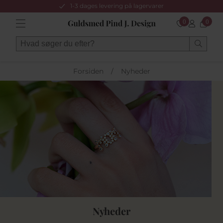
1-3 dages levering på lagervarer
0
0
Forsiden
/
Nyheder
Nyheder