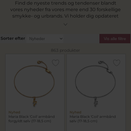
Find de nyeste trends og tendenser blandt
vores nyheder fra vores mere end 30 forskellige
smykke- og urbrands. Vi holder dig opdateret
lige her og hjælper dig med at være den første
til at få fat i de nyeste og mest hypede
smykkekollektioner.
Sorter efter
Vis alle filtre
863 produkter
Nyhed
Nyhed
Maria Black 'Coil' armbånd
Maria Black 'Coil' armbånd
forgyldt sølv (17-18,5 cm)
sølv (17-18,5 cm)