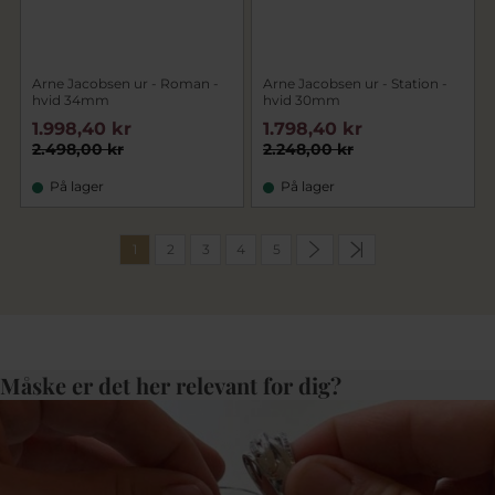
Arne Jacobsen ur - Roman -
Arne Jacobsen ur - Station -
hvid 34mm
hvid 30mm
1.998,40 kr
1.798,40 kr
2.498,00 kr
2.248,00 kr
På lager
På lager
1
2
3
4
5
Måske er det her relevant for dig?