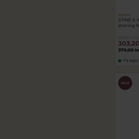
Nyhed
STINE A
ørering fo
sta1422-02
303,20
379,00 k
På lager
SALE