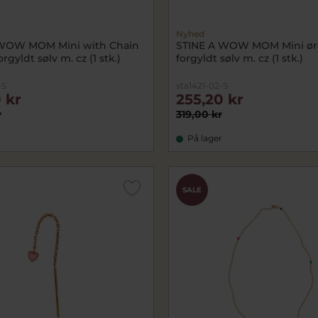
Nyhed
 WOW MOM Mini with Chain
STINE A WOW MOM Mini ør
rgyldt sølv m. cz (1 stk.)
forgyldt sølv m. cz (1 stk.)
-S
sta1421-02-S
 kr
255,20 kr
r
319,00 kr
På lager
SALE