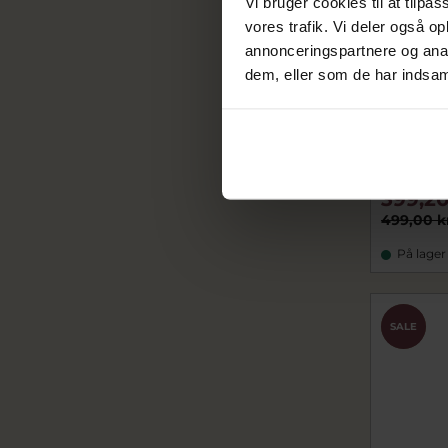
Vi bruger cookies til at tilpas
vores trafik. Vi deler også 
annonceringspartnere og anal
dem, eller som de har indsaml
Nyhed
STINE A H
armbånd 
(15,5+1,5 
sta3234-0
399,20
499,00 k
På lager
CHOK
SALE
PRIS