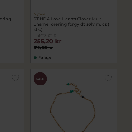
Nyhed
ering
STINE A Love Hearts Clover Multi
Enamel ørering forgyldt sølv m. cz (1
stk.)
sta1423-02-S
255,20 kr
319,00 kr
På lager
SALE