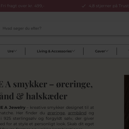
Fri fragt over kr. 499,-
4,8 stjerner på Trust
Ure
Living & Accessories
Gaver
 A smykker – øreringe,
ånd & halskæder
E A Jewelry
– kreative smykker designet til at
atche. Her finder du
øreringe
,
armbånd
og
i 925 sterlingsølv og forgyldt sølv, der giver
d for at style et personligt look. Skab dit eget