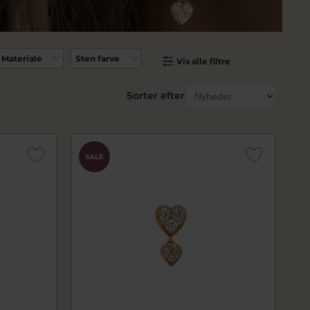
Materiale
Sten farve
Vis alle filtre
Sorter efter
SALE