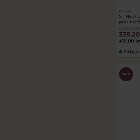
Nyhed
STINE A 
ørering fo
sta1426-02
335,20
419,00 kr
På lager
SALE