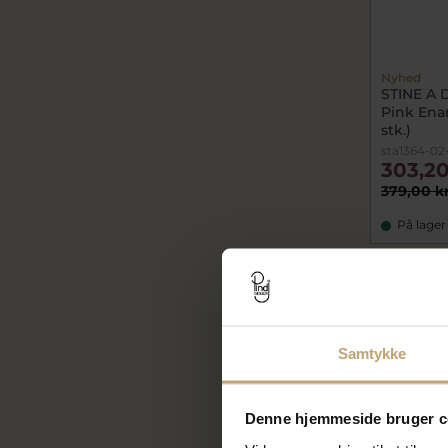
Nyhed
STINE A 
Pink Enam
stk.)
sta1364-02
303,20
379,00 k
På lager
SALE
Samtykke
Denne hjemmeside bruger c