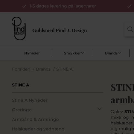
1-3 dages levering på lagervarer
Nyheder
Smykker
Brands
Forsiden
/
Brands
/
STINE A
STINE
STINE A
armb
Stine A Nyheder
Øreringe
Oplev
STIN
mixe og m
Armbånd & Armringe
halskæder
dig mulighe
Halskæder og vedhæng