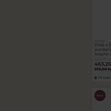
Nyhed
STINE A 
and Behi
forgyldt s
sta1420-02
463,20
579,00 k
På lager
SALE