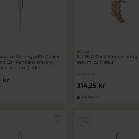
Nyhed
Bounce Earring with Chains
STINE A Coco Sæur ørering 
nd Ear Pendant ørering
sølv m. cz (1 stk.)
ølv m. sten (1 stk.)
-S
sta1414-02-S
 kr
314,25 kr
r
På lager
CHOK
PRIS