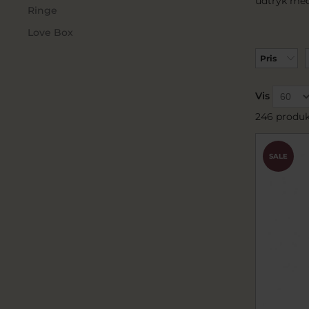
udtryk med
Ringe
Love Box
Pris
Vis
246 produk
SALE