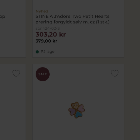
Nyhed
oop
STINE A J'Adore Two Petit Hearts
ørering forgyldt sølv m. cz (1 stk.)
sta1424-02-S
303,20 kr
379,00 kr
På lager
SALE