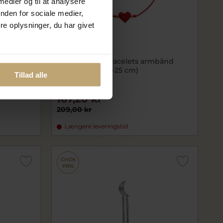
 medier og til at analysere
nden for sociale medier,
e oplysninger, du har givet
Nyhed
halskæde
STINE A Love Bracelets armbånd
cm)
forgyldt sølv (17-25 cm)
Tillad alle
sta3233-02-OS
167,20 kr
209,00 kr
Længere leveringstid
CHOK
PRIS