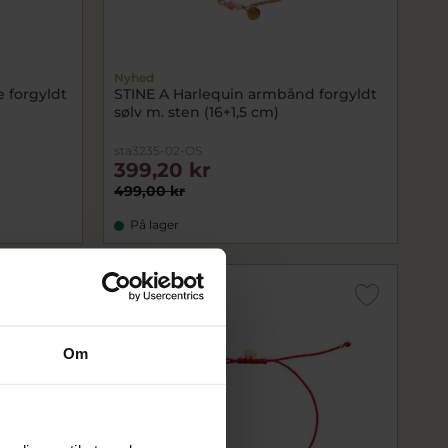
Nyhed
 forgyldt
STINE A Harlequin armbånd forgyldt
sølv m. sten (16+1,5 cm)
sta3235-02-OS
399,20 kr
499,00 kr
På lager
SALE
Om