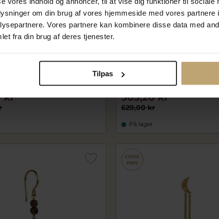
se vores indhold og annoncer, til at vise dig funktioner til sociale
oplysninger om din brug af vores hjemmeside med vores partnere i
ysepartnere. Vores partnere kan kombinere disse data med andr
et fra din brug af deres tjenester.
Nyhed
arlequin - Pink Heart
STINE A Pink Love Hearts 
forgyldt sølv m. sten
forgyldt sølv m. sten (41+4 
Tilpas
cm)
2-OS
sta2073-02-OS
 kr
503,20 kr
r
629,00 kr
På lager
CHOK
PRIS