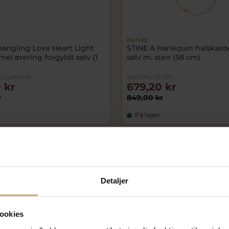
Nyhed
Dangling Love Heart Light
STINE A Harlequin halskæde
el ørering forgyldt sølv (1
sølv m. sten (58 cm)
-LightPink
sta2074-02-OS
 kr
679,20 kr
r
849,00 kr
På lager
SALE
Detaljer
ookies