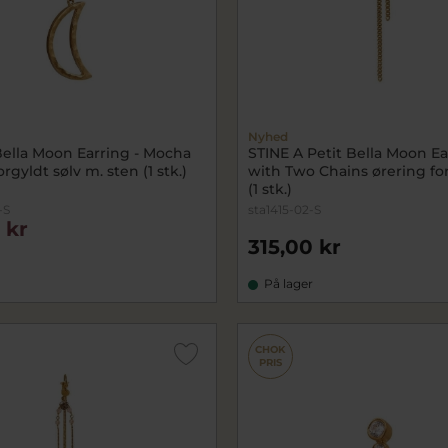
Nyhed
Bella Moon Earring - Mocha
STINE A Petit Bella Moon Ea
rgyldt sølv m. sten (1 stk.)
with Two Chains ørering for
(1 stk.)
-S
sta1415-02-S
 kr
315,00 kr
På lager
CHOK
PRIS