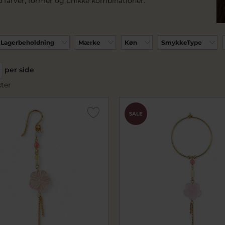
 farver, former og unikke kombinationer.
Lagerbeholdning
Mærke
Køn
SmykkeType
per side
ter
SALE