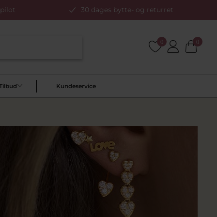
pilot
30 dages bytte- og returret
0
0
Tilbud
Kundeservice