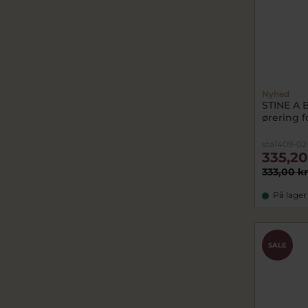
Nyhed
STINE A 
ørering fo
sta1409-02
335,20
333,00 kr
På lager
SALE