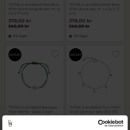
*STINE A armbånd Petit Bow
*STINE A armbånd Petit Bow
With Stone forgyldt sølv m. cz
With Stone sølv m. cz (14,5-17
(14,5-17 cm)
cm)
378,00 kr
378,00 kr
540,00 kr
540,00 kr
På lager
På lager
OUTLET
OUTLET
*STINE A armbånd Baroque
*STINE A armbånd Tout Petit
Pearl Berrie - Grass Green
Ile De L'Amour sølv (15,5-17,5
Ribbon forgyldt sølv (23 cm)
cm)
188,30 kr
440,30 kr
269,00 kr
629,00 kr