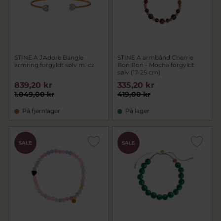
STINE A J'Adore Bangle
STINE A armbånd Cherrie
armring forgyldt sølv m. cz
Bon Bon - Mocha forgyldt
sølv (17-25 cm)
839,20 kr
335,20 kr
1.049,00 kr
419,00 kr
På fjernlager
På lager
SALE
SALE