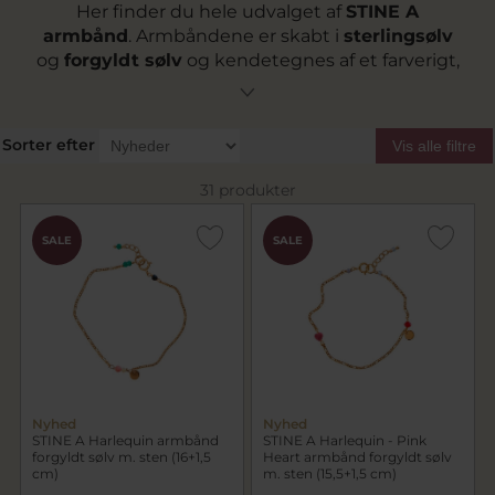
Her finder du hele udvalget af
STINE A
armbånd
. Armbåndene er skabt i
sterlingsølv
og
forgyldt sølv
og kendetegnes af et farverigt,
legende og personligt udtryk. Du finder både
enkle armbånd, armbånd med
zirkoniasten og
perler
samt
knyttede armbånd
, der kan
Sorter efter
Vis alle filtre
justeres i længden. Smykkerne er skabt til at
kunne mikses og matches. Som medlem af
31 produkter
vores kundeklub
får du adgang til
ekstra gode
priser
STINE A smykker.
SALE
SALE
Nyhed
Nyhed
STINE A Harlequin armbånd
STINE A Harlequin - Pink
forgyldt sølv m. sten (16+1,5
Heart armbånd forgyldt sølv
cm)
m. sten (15,5+1,5 cm)