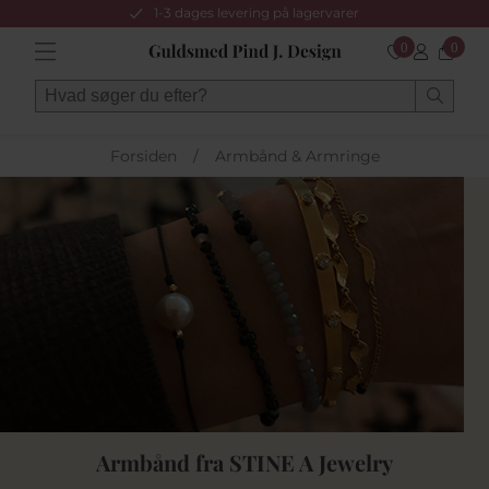
1-3 dages levering på lagervarer
0
0
Forsiden
/
Armbånd & Armringe
Armbånd fra STINE A Jewelry