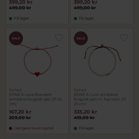
399,20 kr
399,20 kr
499,00 kr
499,00 kr
På lager
På lager
SALE
SALE
Nyhed
Nyhed
STINE A Love Bracelets
STINE A Lumi armbånd
armbånd forgyldt sølv (17-25
forgyldt sølv m. fvp+sten (17-
cm)
25 cm)
167,20 kr
335,20 kr
209,00 kr
419,00 kr
Længere leveringstid
På lager