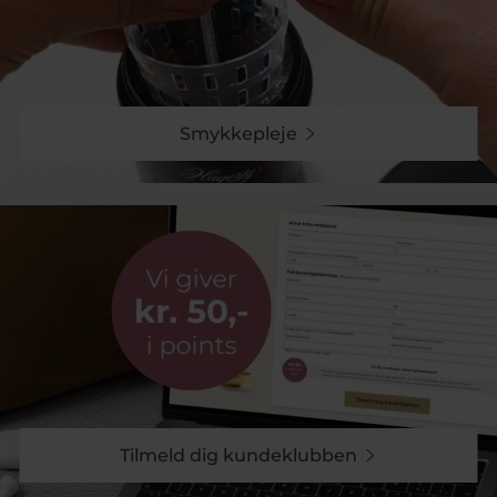
Materialerne giver et let og behageligt armbånd, der
er velegnet til både hverdag og fest.
Smykkepleje
Armbånd med og uden sten
Udvalget rummer både helt enkle designs og mere
dekorative armbånd. Her finder du blandt andet:
Armbånd uden sten – minimalistisk og tidløst
zirkoniasten
Armbånd med
perler
Armbånd med
Kombinationer af sten og perler
De mange variationer gør det nemt at finde et STINE
A armbånd, der passer til både stil og anledning.
Tilmeld dig kundeklubben
Knyttede armbånd og justerbare