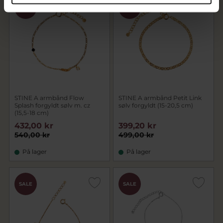
SALE
SALE
STINE A armbånd Flow
STINE A armbånd Petit Link
Splash forgyldt sølv m. cz
sølv forgyldt (15-20,5 cm)
(15,5-18 cm)
432,00 kr
399,20 kr
540,00 kr
499,00 kr
På lager
På lager
SALE
SALE