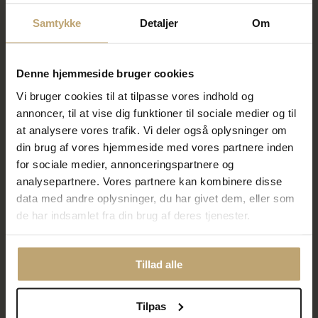
På lager
På lager
Samtykke
Detaljer
Om
SALE
Denne hjemmeside bruger cookies
Vi bruger cookies til at tilpasse vores indhold og
annoncer, til at vise dig funktioner til sociale medier og til
at analysere vores trafik. Vi deler også oplysninger om
din brug af vores hjemmeside med vores partnere inden
for sociale medier, annonceringspartnere og
analysepartnere. Vores partnere kan kombinere disse
STINE A armbånd
STINE A armbånd Perlie
data med andre oplysninger, du har givet dem, eller som
PlanBørnefonden Petit Flow
Creme Blue and Pink forgyldt
de har indsamlet fra din brug af deres tjenester.
forgyldt sølv m. cz (15,5-18
sølv (17-23 cm)
cm)
335,20 kr
450,00 kr
419,00 kr
Tillad alle
På lager
På lager
Tilpas