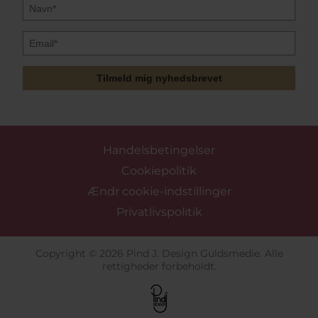
Hurtig levering på lagervarer
ekstra gode medlemspriser
Kundeklub
med
Tilmeld mig nyhedsbrevet
Handelsbetingelser
Cookiepolitik
Ændr cookie-indstillinger
Privatlivspolitik
Copyright © 2026 Pind J. Design Guldsmedie. Alle
rettigheder forbeholdt.