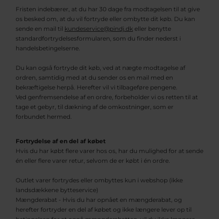
Fristen indebærer, at du har 30 dage fra modtagelsen til at give
os besked om, at du vil fortryde eller ombytte dit køb. Du kan
sende en mail til
kundeservice@pindj.dk
eller benytte
standardfortrydelsesformularen, som du finder nederst i
handelsbetingelserne.
Du kan også fortryde dit køb, ved at nægte modtagelse af
ordren, samtidig med at du sender os en mail med en
bekræftigelse herpå. Herefter vil vi tilbageføre pengene.
Ved genfremsendelse af en ordre, forbeholder vi os retten til at
tage et gebyr, til dækning af de omkostninger, som er
forbundet hermed.
Fortrydelse af en del af købet
Hvis du har købt flere varer hos os, har du mulighed for at sende
én eller flere varer retur, selvom de er købt i én ordre.
Outlet varer fortrydes eller ombyttes kun i webshop (ikke
landsdækkene bytteservice)
Mængderabat - Hvis du har opnået en mængderabat, og
herefter fortryder en del af købet og ikke længere lever op til