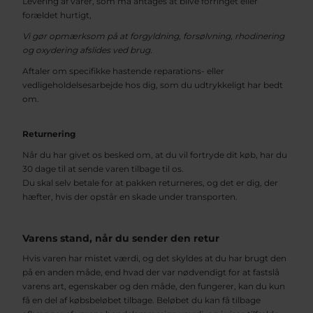
Levering af varer, som må antages at blive forringet eller
forældet hurtigt,
Vi gør opmærksom på at forgyldning, forsølvning, rhodinering
og oxydering afslides ved brug.
Aftaler om specifikke hastende reparations- eller
vedligeholdelsesarbejde hos dig, som du udtrykkeligt har bedt
om.
Returnering
Når du har givet os besked om, at du vil fortryde dit køb, har du
30 dage til at sende varen tilbage til os.
Du skal selv betale for at pakken returneres, og det er dig, der
hæfter, hvis der opstår en skade under transporten.
Varens stand, når du sender den retur
Hvis varen har mistet værdi, og det skyldes at du har brugt den
på en anden måde, end hvad der var nødvendigt for at fastslå
varens art, egenskaber og den måde, den fungerer, kan du kun
få en del af købsbeløbet tilbage. Beløbet du kan få tilbage