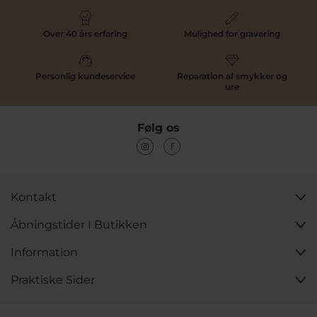
Over 40 års erfaring
Mulighed for gravering
Personlig kundeservice
Reparation af smykker og
ure
Følg os
Kontakt
Åbningstider I Butikken
Information
Praktiske Sider