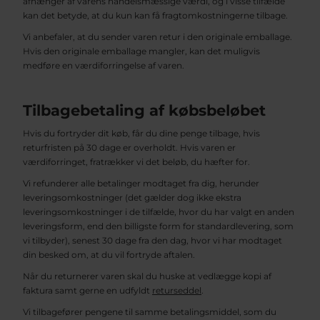
afhænger af varens handelsmæssige værdi, og i visse tilfælde
kan det betyde, at du kun kan få fragtomkostningerne tilbage.
Vi anbefaler, at du sender varen retur i den originale emballage.
Hvis den originale emballage mangler, kan det muligvis
medføre en værdiforringelse af varen.
Tilbagebetaling af købsbeløbet
Hvis du fortryder dit køb, får du dine penge tilbage, hvis
returfristen på 30 dage er overholdt. Hvis varen er
værdiforringet, fratrækker vi det beløb, du hæfter for.
Vi refunderer alle betalinger modtaget fra dig, herunder
leveringsomkostninger (det gælder dog ikke ekstra
leveringsomkostninger i de tilfælde, hvor du har valgt en anden
leveringsform, end den billigste form for standardlevering, som
vi tilbyder), senest 30 dage fra den dag, hvor vi har modtaget
din besked om, at du vil fortryde aftalen.
Når du returnerer varen skal du huske at vedlægge kopi af
faktura samt gerne en udfyldt
returseddel
.
Vi tilbagefører pengene til samme betalingsmiddel, som du