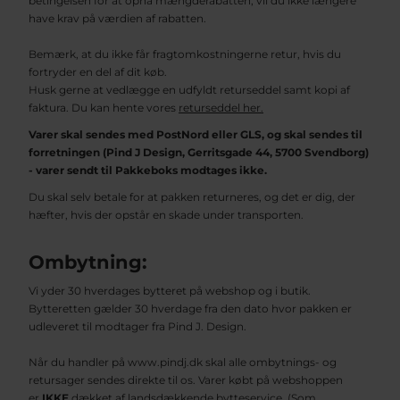
betingelsen for at opnå mængderabatten, vil du ikke længere
have krav på værdien af rabatten.
Bemærk, at du ikke får fragtomkostningerne retur, hvis du
fortryder en del af dit køb.
Husk gerne at vedlægge en udfyldt returseddel samt kopi af
faktura. Du kan hente vores
returseddel her.
Varer skal sendes med PostNord eller GLS, og skal sendes til
forretningen (Pind J Design, Gerritsgade 44, 5700 Svendborg)
- varer sendt til Pakkeboks modtages ikke.
Du skal selv betale for at pakken returneres, og det er dig, der
hæfter, hvis der opstår en skade under transporten.
Ombytning:
Vi yder 30 hverdages bytteret på webshop og i butik.
Bytteretten gælder 30 hverdage fra den dato hvor pakken er
udleveret til modtager fra Pind J. Design.
Når du handler på www.pindj.dk skal alle ombytnings- og
retursager sendes direkte til os. Varer købt på webshoppen
er
IKKE
dækket af landsdækkende bytteservice. (Som