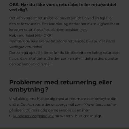
OBS. Har du ikke vores returlabel eller returseddel
ved dig?
Det kan være at returlabel er blevet smidt ud ved en fejl eller
den er forsvundet. Det kan ske, og derfor har du mulighed for at
købe en returlabel af os på hjemmesiden
her.
Køb returlabel (49,- DKK)
Bemærk du ikke skal købe denne returlabel, hvis du har vores
vedlagte returlabel.
Der kan gå op til 24 timer før du får tilsendt den købte returlabel
fra os, da vi skal behandle den som en almindelig ordre, oprette
den og sende til din mail.
Problemer med returnering eller
ombytning?
Vi vil altid gerne hjælpe dig med at returnere eller ombytte din
ordre. Det kan være der er spørgsmål som ikke er besvaret her
på siden. Du må rigtig gerne sendes os en mail
til
kundeservice@pindj.dk
, så svarer vi hurtigst muligt.