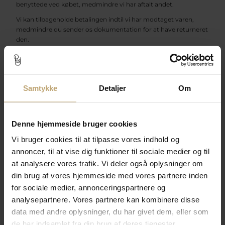
benyttede ved købet, medmindre vi har aftalt andet.
Vi kan tilbageholde betalingen indtil vi har modtaget varen,
medmindre du sender os dokumentation for at have returneret
den.
Varer sendes gerne med PostNord eller GLS
Varen sendes til:
Samtykke
Detaljer
Om
Pind J Design ApS
Gerritsgade 44
5700 Svendborg
Denne hjemmeside bruger cookies
Pakker sendt til Pakkeboks modtages ikke.
Vi bruger cookies til at tilpasse vores indhold og
annoncer, til at vise dig funktioner til sociale medier og til
Husk at vedlægge kopi af faktura samt gerne
returseddel
at analysere vores trafik. Vi deler også oplysninger om
Vi modtager kun pakker, som sendes direkte til adressen. Vi
din brug af vores hjemmeside med vores partnere inden
modtager ikke pakker som leveres ufranco eller pr. efterkrav.
for sociale medier, annonceringspartnere og
Du kan også fortryde købet ved at give os besked og aflevere
analysepartnere. Vores partnere kan kombinere disse
den personligt på ovenstående adresse.
data med andre oplysninger, du har givet dem, eller som
de har indsamlet fra din brug af deres tjenester.