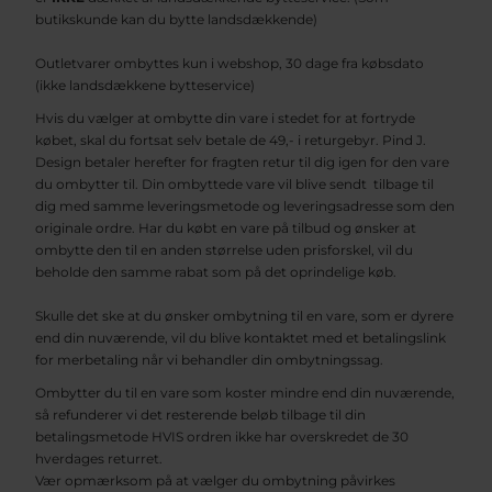
butikskunde kan du bytte landsdækkende)
Outletvarer ombyttes kun i webshop, 30 dage fra købsdato
(ikke landsdækkene bytteservice)
Hvis du vælger at ombytte din vare i stedet for at fortryde
købet, skal du fortsat selv betale de 49,- i returgebyr. Pind J.
Design betaler herefter for fragten retur til dig igen for den vare
du ombytter til. Din ombyttede vare vil blive sendt tilbage til
dig med samme leveringsmetode og leveringsadresse som den
originale ordre. Har du købt en vare på tilbud og ønsker at
ombytte den til en anden størrelse uden prisforskel, vil du
beholde den samme rabat som på det oprindelige køb.
Skulle det ske at du ønsker ombytning til en vare, som er dyrere
end din nuværende, vil du blive kontaktet med et betalingslink
for merbetaling når vi behandler din ombytningssag.
Ombytter du til en vare som koster mindre end din nuværende,
så refunderer vi det resterende beløb tilbage til din
betalingsmetode HVIS ordren ikke har overskredet de 30
hverdages returret.
Vær opmærksom på at vælger du ombytning påvirkes