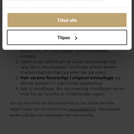
Hvordan sender man retur?
Det er nemt at returnere dit køb hvis du har fortrudt. Mod
et
returgebyr på 49,- kr
, kan du benytte vores vedlagte
Tillad alle
returlabel og sende tilbage til os i original emballage og gerne
med vedlagt returseddel.
Tilpas
Brug vedlagt returlabel og sæt på pakken (Det
koster 49,- kr i returgebyr som fratrækkes
ordren)
Udskriv og udfyld gerne vores returseddel og
læg den i returpakken. Du finder enten denne i
mailen med din faktura eller her på siden.
Pak
varene forsvarligt i original emballage
og
aflevér pakken til nærmeste pakkeshop
Når vi modtager din returnering, modtager du en
mail fra os, hvorfra vi vil behandle sagen.
Kan du ikke finde din fakturamail fra os, har slettet den eller
noget tredje, kan du hente vores
returseddel her
.
Returseddel
bedes udfyldes og vedlægges i din returnering.