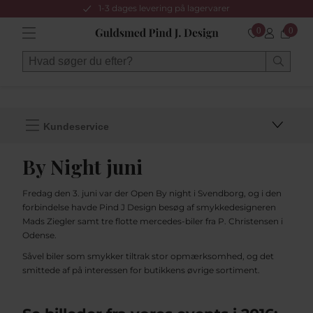
1-3 dages levering på lagervarer
0
0
Kundeservice
By Night juni
Fredag den 3. juni var der Open By night i Svendborg, og i den
forbindelse havde Pind J Design besøg af smykkedesigneren
Mads Ziegler samt tre flotte mercedes-biler fra P. Christensen i
Odense.
Såvel biler som smykker tiltrak stor opmærksomhed, og det
smittede af på interessen for butikkens øvrige sortiment.