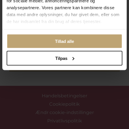
for sociale medier, annonceringspartnere og
analysepartnere. Vores partnere kan kombinere disse
Følg med i vores nyhedsbrev
data med andre oplysninger, du har givet dem, eller som
Læs mere her
de har indsamlet fra din brug af deres tjenester.
Tillad alle
Tilpas
Tilmeld mig nyhedsbrevet
Handelsbetingelser
Cookiepolitik
Ændr cookie-indstillinger
Privatlivspolitik