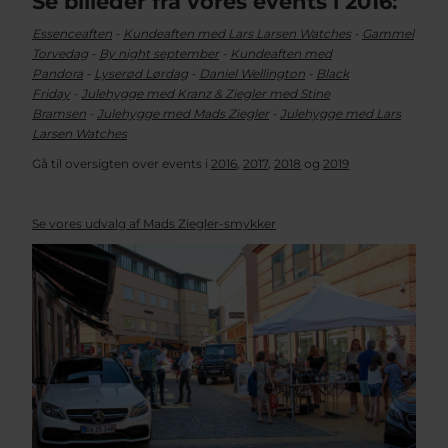
Se billeder fra vores events i 2016:
Essenceaften
-
Kundeaften med Lars Larsen Watches
-
Gammel
Torvedag
-
By night september
-
Kundeaften med
Pandora
-
Lyserød Lørdag
-
Daniel Wellington
-
Black
Friday
-
Julehygge med Kranz & Ziegler med Stine
Bramsen
-
Julehygge med Mads Ziegler
-
Julehygge med Lars
Larsen Watches
Gå til oversigten over events i
2016
,
2017
,
2018
og
2019
Se vores udvalg af Mads Ziegler-smykker