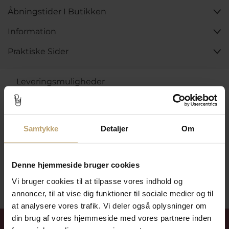
Åbningstider I Butikken
Information
Praktiske Sider
Leveringsmuligheder
Betalingsmuligheder
Samtykke
Detaljer
Om
Denne hjemmeside bruger cookies
Sikker Og Tryg E-Handel
Vi bruger cookies til at tilpasse vores indhold og
annoncer, til at vise dig funktioner til sociale medier og til
at analysere vores trafik. Vi deler også oplysninger om
Få 15%
velkomstrabat
din brug af vores hjemmeside med vores partnere inden