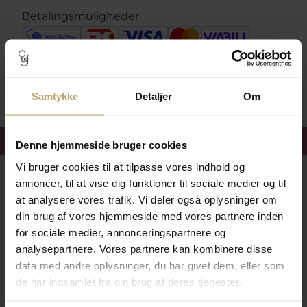
Betalingsmuligheder
Sikker Og Tryg E-Handel
Samtykke
Detaljer
Om
Få 15%
velkomstrabat
Denne hjemmeside bruger cookies
Vi bruger cookies til at tilpasse vores indhold og
Følg med i vores nyhedsbrev
annoncer, til at vise dig funktioner til sociale medier og til
Læs mere her
at analysere vores trafik. Vi deler også oplysninger om
din brug af vores hjemmeside med vores partnere inden
for sociale medier, annonceringspartnere og
analysepartnere. Vores partnere kan kombinere disse
data med andre oplysninger, du har givet dem, eller som
de har indsamlet fra din brug af deres tjenester.