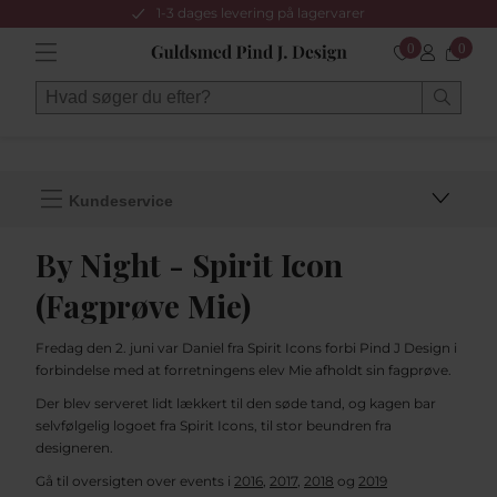
1-3 dages levering på lagervarer
0
0
Kundeservice
By Night - Spirit Icon
(Fagprøve Mie)
Fredag den 2. juni var Daniel fra Spirit Icons forbi Pind J Design i
forbindelse med at forretningens elev Mie afholdt sin fagprøve.
Der blev serveret lidt lækkert til den søde tand, og kagen bar
selvfølgelig logoet fra Spirit Icons, til stor beundren fra
designeren.
Gå til oversigten over events i
2016
,
2017
,
2018
og
2019