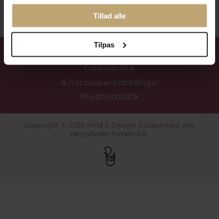
Tilmeld mig nyhedsbrevet
Tillad alle
Tilpas
Handelsbetingelser
Cookiepolitik
Ændr cookie-indstillinger
Privatlivspolitik
Copyright © 2026 Pind J. Design Guldsmedie. Alle
rettigheder forbeholdt.