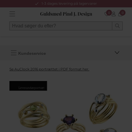
1-3 dages levering på lagervarer
0
0
Kundeservice
Se AuClock 2016 portrættet i PDF format her.