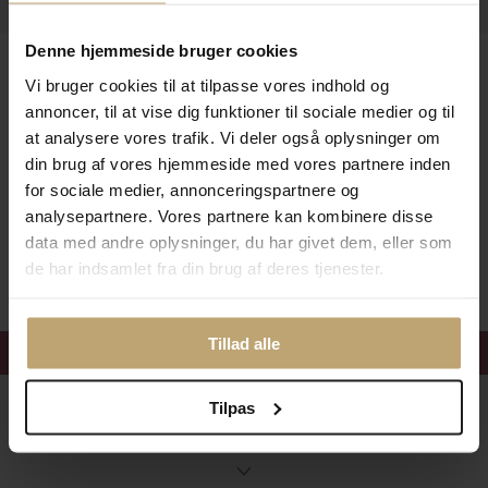
Denne hjemmeside bruger cookies
Leveringsmuligheder
Vi bruger cookies til at tilpasse vores indhold og
annoncer, til at vise dig funktioner til sociale medier og til
at analysere vores trafik. Vi deler også oplysninger om
Betalingsmuligheder
din brug af vores hjemmeside med vores partnere inden
for sociale medier, annonceringspartnere og
analysepartnere. Vores partnere kan kombinere disse
data med andre oplysninger, du har givet dem, eller som
Sikker Og Tryg E-Handel
de har indsamlet fra din brug af deres tjenester.
Tillad alle
Få 15%
velkomstrabat
Tilpas
Følg med i vores nyhedsbrev
Læs mere her