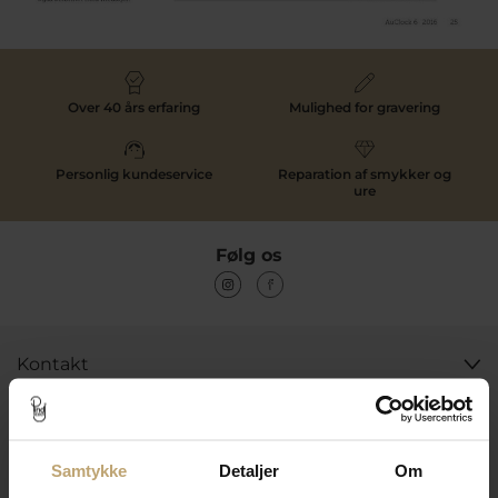
Over 40 års erfaring
Mulighed for gravering
Personlig kundeservice
Reparation af smykker og
ure
Følg os
Kontakt
Åbningstider I Butikken
Information
Samtykke
Detaljer
Om
Praktiske Sider