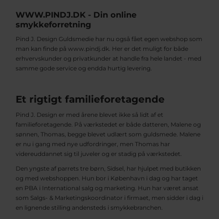
WWW.PINDJ.DK - Din online
smykkeforretning
Pind J. Design Guldsmedie har nu også fået egen webshop som
man kan finde på www.pindj.dk. Her er det muligt for både
erhvervskunder og privatkunder at handle fra hele landet - med
samme gode service og endda hurtig levering.
Et rigtigt familieforetagende
Pind J. Design er med årene blevet ikke så lidt af et
familieforetagende. På værkstedet er både datteren, Malene og
sønnen, Thomas, begge blevet udlært som guldsmede. Malene
er nu i gang med nye udfordringer, men Thomas har
videreuddannet sig til juveler og er stadig på værkstedet.
Den yngste af parrets tre børn, Sidsel, har hjulpet med butikken
og med webshoppen. Hun bor i København i dag og har taget
en PBA i International salg og marketing. Hun har været ansat
som Salgs- & Marketingskoordinator i firmaet, men sidder i dag i
en lignende stilling andensteds i smykkebranchen.