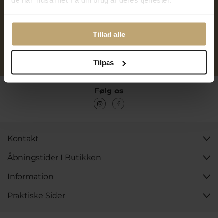
de har indsamlet fra din brug af deres tjenester.
Over 40 års erfaring
Mulighed for gravering
Tillad alle
Personlig kundeservice
Reparation af smykker og
Tilpas
ure
Følg os
Kontakt
Åbningstider I Butikken
Information
Praktiske Sider