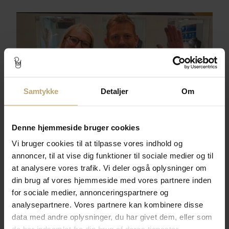
Samtykke
Detaljer
Om
Denne hjemmeside bruger cookies
Over 40 år med smykker og ure
Vi bruger cookies til at tilpasse vores indhold og
D. 1. marts 2020 fyldte Pind J. Design Guldsmed 35 år, men de
annoncer, til at vise dig funktioner til sociale medier og til
mange år på bagen har ikke gjort ambitionerne mindre og vi
at analysere vores trafik. Vi deler også oplysninger om
ønsker fortsat at være den førende guldsmedbutik i Svendborg
din brug af vores hjemmeside med vores partnere inden
samt være en af de største og bedste smykke- og urwebshops i
for sociale medier, annonceringspartnere og
Danmark.
analysepartnere. Vores partnere kan kombinere disse
data med andre oplysninger, du har givet dem, eller som