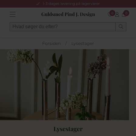
1-3 dages levering på lagervarer
0
0
Forsiden
/
Lysestager
Lysestager