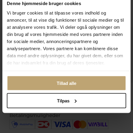
Denne hjemmeside bruger cookies
Følg os
Vi bruger cookies til at tilpasse vores indhold og
annoncer, til at vise dig funktioner til sociale medier og til
at analysere vores trafik. Vi deler også oplysninger om
din brug af vores hjemmeside med vores partnere inden
Kontakt
for sociale medier, annonceringspartnere og
analysepartnere. Vores partnere kan kombinere disse
Åbningstider I Butikken
data med andre oplysninger, du har givet dem, eller som
Information
de har indsamlet fra din brug af deres tjenester.
Praktiske Sider
Tillad alle
Leveringsmuligheder
Tilpas
Betalingsmuligheder