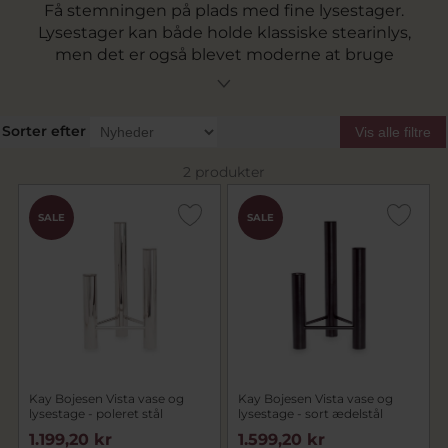
Få stemningen på plads med fine lysestager.
Lysestager kan både holde klassiske stearinlys,
men det er også blevet moderne at bruge
lysestagerne til for eksempel vaser til enkelte
blomster. Det skaber en smuk og kreativ
mulighed for at udfolde sin personlighed i sit
Sorter efter
Vis alle filtre
hjem. Se vores udvalg af flotte lysestager her.
2 produkter
SALE
SALE
Kay Bojesen Vista vase og
Kay Bojesen Vista vase og
lysestage - poleret stål
lysestage - sort ædelstål
1.199,20 kr
1.599,20 kr