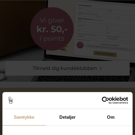
Tilmeld dig kundeklubben
Over 40 års erfaring
Mulighed for gravering
Samtykke
Detaljer
Om
Personlig kundeservice
Reparation af smykker og
ure