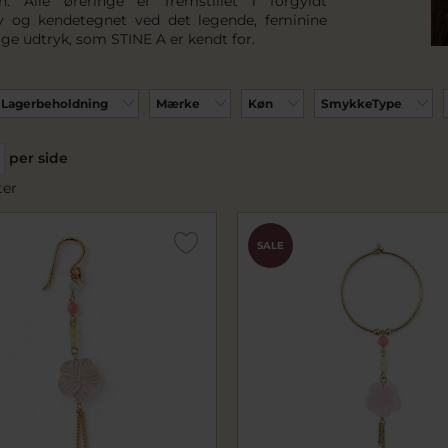
en. Alle øreringe er fremstillet i forgyldt
lv og kendetegnet ved det legende, feminine
ge udtryk, som STINE A er kendt for.
Lagerbeholdning
Mærke
Køn
SmykkeType
per side
ter
SALE