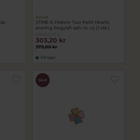
Nyhed
oop
STINE A J'Adore Two Petit Hearts
ørering forgyldt sølv m. cz (1 stk.)
sta1424-02-S
303,20 kr
379,00 kr
På lager
SALE