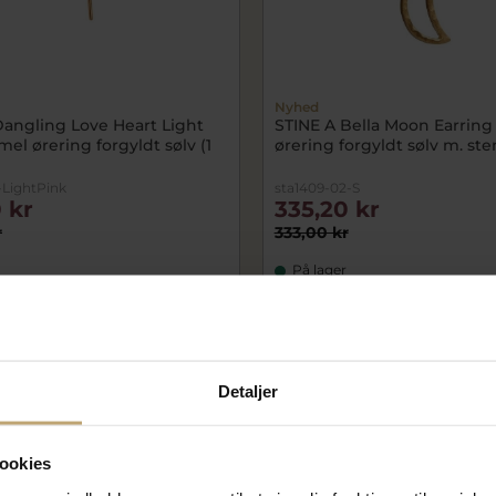
Nyhed
Dangling Love Heart Light
STINE A Bella Moon Earring
el ørering forgyldt sølv (1
ørering forgyldt sølv m. sten
-LightPink
sta1409-02-S
 kr
335,20 kr
r
333,00 kr
På lager
CHOK
PRIS
Detaljer
ookies