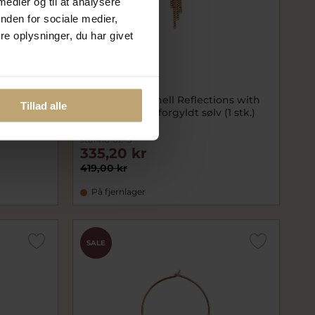
 medier og til at analysere
nden for sociale medier,
e oplysninger, du har givet
Nyhed
forgyldt
STINE A Petit Shell Reflections with
Tillad alle
Chains ørering forgyldt sølv (1 stk.)
sta1416-02-S
335,20 kr
419,00 kr
På fjernlager
CHOK
SALE
PRIS