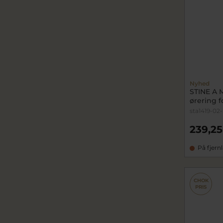
Nyhed
STINE A 
ørering fo
sta1419-02-
239,25
På fjern
CHOK
PRIS