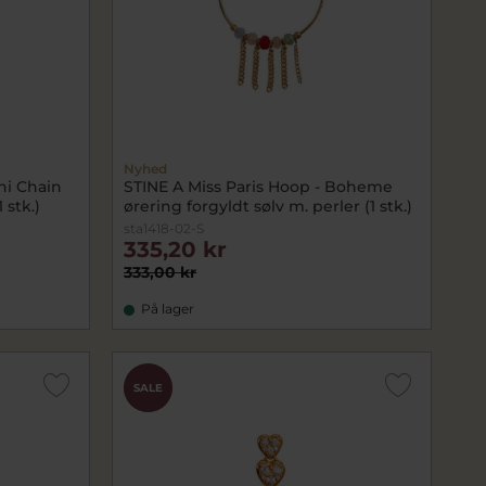
Nyhed
ni Chain
STINE A Miss Paris Hoop - Boheme
 stk.)
ørering forgyldt sølv m. perler (1 stk.)
sta1418-02-S
335,20 kr
333,00 kr
På lager
CHOK
SALE
PRIS