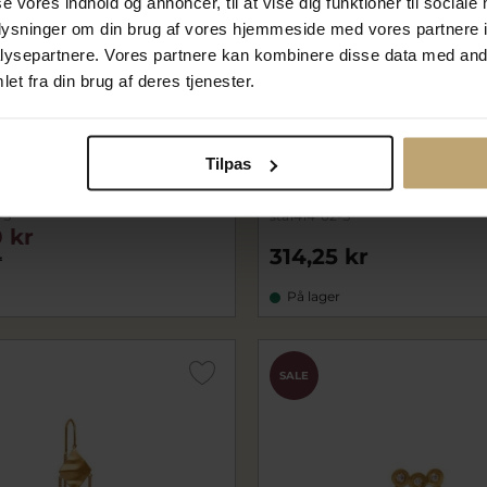
se vores indhold og annoncer, til at vise dig funktioner til sociale
oplysninger om din brug af vores hjemmeside med vores partnere i
ysepartnere. Vores partnere kan kombinere disse data med andr
et fra din brug af deres tjenester.
Nyhed
Bounce Earring with Chains
STINE A Coco Sæur ørering 
Tilpas
nd Ear Pendant ørering
sølv m. cz (1 stk.)
ølv m. sten (1 stk.)
-S
sta1414-02-S
 kr
314,25 kr
r
På lager
SALE