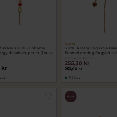
Nyhed
Miss Paris Mini - Boheme
STINE A Dangling Love Hea
rgyldt sølv m. perler (1 stk.)
Enamel ørering forgyldt sølv 
S
sta1364-02-Mocha
255,20 kr
 kr
253,00 kr
lager
På lager
CHOK
SALE
PRIS