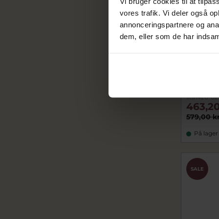
Vi bruger cookies til at tilpas
vores trafik. Vi deler også 
annonceringspartnere og anal
dem, eller som de har indsaml
Nyhed
STINE A 
and Behi
forgyldt s
sta1420-02
463,20
579,00 k
På lager
SALE