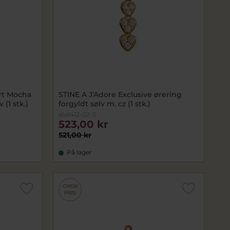
rt Mocha
STINE A J'Adore Exclusive ørering
(1 stk.)
forgyldt sølv m. cz (1 stk.)
sta1412-02-S
523,00 kr
521,00 kr
På lager
CHOK
PRIS