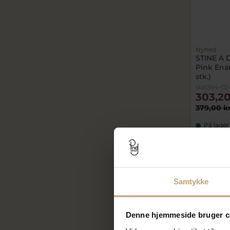
Nyhed
STINE A 
Pink Enam
stk.)
sta1364-02
303,20
379,00 k
På lager
SALE
Samtykke
Denne hjemmeside bruger c