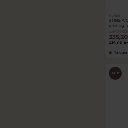
Nyhed
STINE A 
ørering fo
sta1426-02
335,20
419,00 kr
På lager
SALE