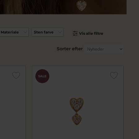
Materiale
Sten farve
Vis alle filtre
Sorter efter
SALE