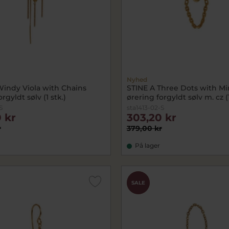
Nyhed
Windy Viola with Chains
STINE A Three Dots with Mi
rgyldt sølv (1 stk.)
ørering forgyldt sølv m. cz (1
S
sta1413-02-S
 kr
303,20 kr
r
379,00 kr
På lager
CHOK
SALE
PRIS