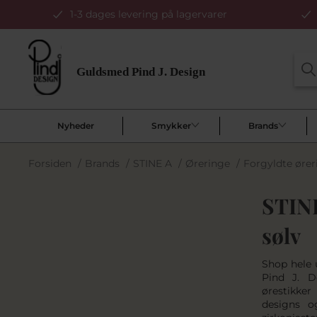
1-3 dages levering på lagervarer
Nyheder
Smykker
Brands
Forsiden
/
Brands
/
STINE A
/
Øreringe
/
Forgyldte ører
STINE
sølv
Shop hele 
Pind J. D
ørestikker
designs o