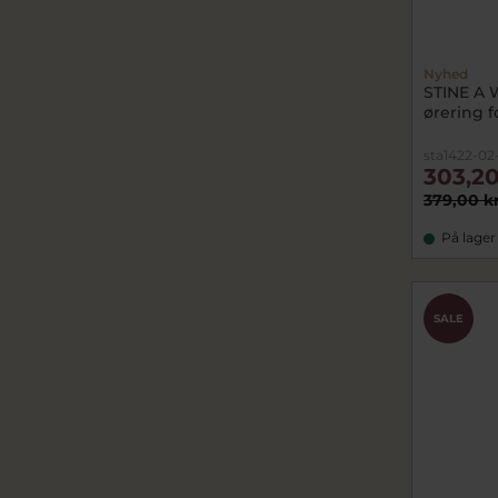
Nyhed
STINE A
ørering fo
sta1422-02
303,20
379,00 k
På lager
SALE