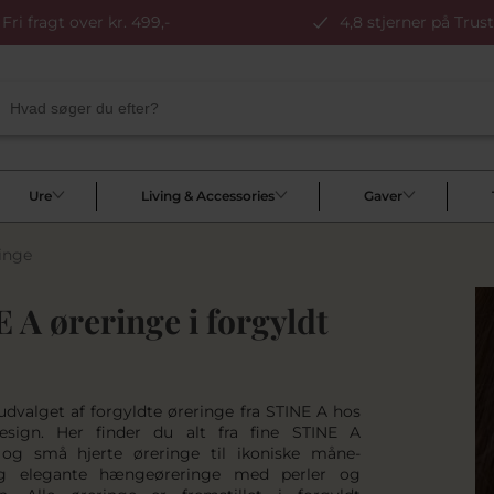
Fri fragt over kr. 499,-
4,8 stjerner på Trust
Ure
Living & Accessories
Gaver
inge
 A øreringe i forgyldt
udvalget af forgyldte øreringe fra STINE A hos
esign. Her finder du alt fra fine STINE A
 og små hjerte øreringe til ikoniske måne-
g elegante hængeøreringe med perler og