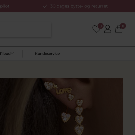
pilot
30 dages bytte- og returret
0
0
Tilbud
Kundeservice