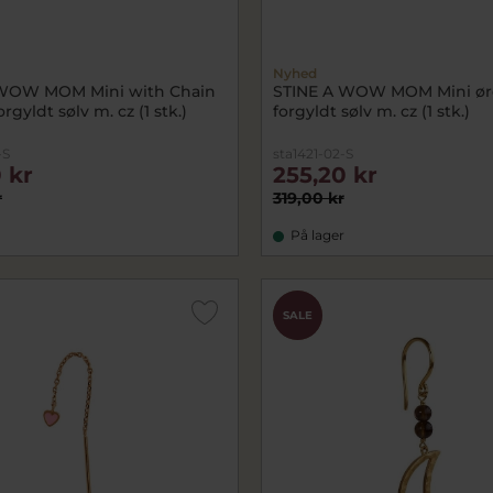
Nyhed
 WOW MOM Mini with Chain
STINE A WOW MOM Mini ør
rgyldt sølv m. cz (1 stk.)
forgyldt sølv m. cz (1 stk.)
-S
sta1421-02-S
 kr
255,20 kr
r
319,00 kr
På lager
CHOK
SALE
PRIS