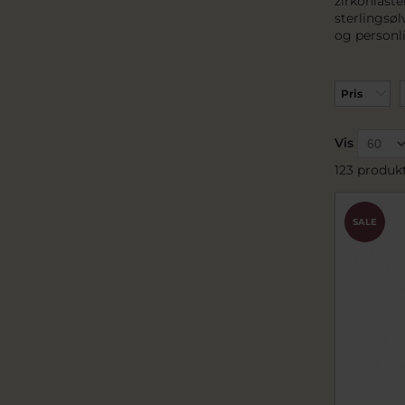
zirkoniast
sterlingsø
og personli
Pris
Vis
123 produk
SALE