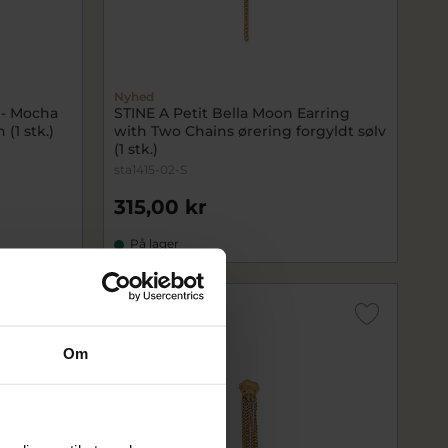
Nyhed
 - Mocha
STINE A Petit Bella Moon Earring
 (1 stk.)
with Two Chains ørering forgyldt sølv
(1 stk.)
sta1415-02-S
315,00 kr
På lager
SALE
Om