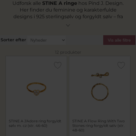
Udforsk alle
STINE A ringe
hos Pind J. Design.
Her finder du feminine og karakterfulde
designs i 925 sterlingsølv og forgyldt sølv – fra
en enkel
STINE A fingerring
til en dekorativ
STINE A ring med sten
. Kollektionerne
rummer både klassiske former og legende
Sorter efter
Vis alle filtre
detaljer som hjerter og farvede sten, der giver
dit look personlighed.
12 produkter
STINE A J'Adore ring forgyldt
STINE A Flow Ring With Two
sølv m. cz (str. 46-60)
Stones ring forgyldt sølv (str.
48-60)