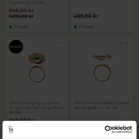
forgyldt (str 50-58)
645,00 kr
499,00 kr
1.075,00 kr
På lager
På lager
OUTLET
*STINE A ring My Love Rock
STINE A ring Midnight Sparkle
m. grøn sten sølv forgyldt (str
sølv forgyldt (str 48-58)
50-58)
645,00 kr
579,00 kr
1.075,00 kr
På lager
På lager