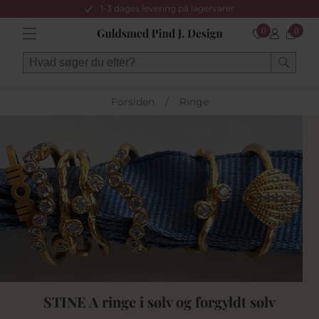
1-3 dages levering på lagervarer
0
0
Forsiden
/
Ringe
STINE A ringe i sølv og forgyldt sølv