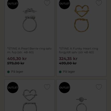
OUTLET
OUTLET
*STINE A Pearl Berrie ring sølv
*STINE A Funky Heart ring
m. fvp (str. 48-60)
forgyldt sølv (str 48-60)
405,30 kr
324,35 kr
579,00 kr
499,00 kr
På lager
På lager
OUTLET
OUTLET