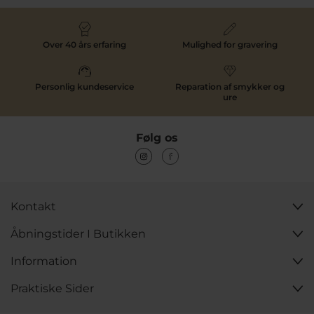
Over 40 års erfaring
Mulighed for gravering
Personlig kundeservice
Reparation af smykker og
ure
Køb STINE A ringe hos Pind J. Design
Følg os
Når du handler STINE A ringe hos Pind J. Design, køber
du hos en autoriseret forhandler med mange års
erfaring i smykker. Vi tilbyder hurtig levering og tryg
online handel samt personlig service i
vores butik
i
Svendborg.
Kontakt
Find din næste STINE A ring her på siden og vælg det
design, der passer til din stil.
Åbningstider I Butikken
Information
Praktiske Sider