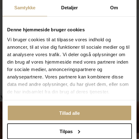
Samtykke
Detaljer
Om
Denne hjemmeside bruger cookies
STINE A ring – kreativt design med
Vi bruger cookies til at tilpasse vores indhold og
personlighed
annoncer, til at vise dig funktioner til sociale medier og til
En STINE A ring kendetegnes ved sit legende og
at analysere vores trafik. Vi deler også oplysninger om
feminine udtryk. Designer Stine A Johansen er kendt
din brug af vores hjemmeside med vores partnere inden
for at arbejde med organiske former, farver og
asymmetri, og det afspejles tydeligt i ringene. De er
for sociale medier, annonceringspartnere og
Vis mere
skabt til at kunne bæres alene eller kombineres i lag
analysepartnere. Vores partnere kan kombinere disse
for et mere markant statement.
data med andre oplysninger, du har givet dem, eller som
STINE A ring med sten
de har indsamlet fra din brug af deres tjenester.
Måske er det her relevant for dig?
Flere modeller er udsmykket med funklende zirkonia
sten eller farverige detaljer. En STINE A ring med sten
giver liv til hånden og tilfører et elegant twist til både
Tillad alle
hverdag og fest. Stenene er ofte placeret diskret i
designet, så ringen bevarer sit lette og moderne
udtryk.
Tilpas
STINE A hjerte ring – symbolik og