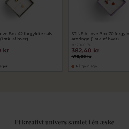
ove Box 42 forgyldte sølv
STINE A Love Box 70 forgyld
1 stk. af hver)
øreringe (1 stk. af hver)
2
sta7000-70
 kr
382,40 kr
478,00 kr
lager
På fjernlager
Et kreativt univers samlet i én æske