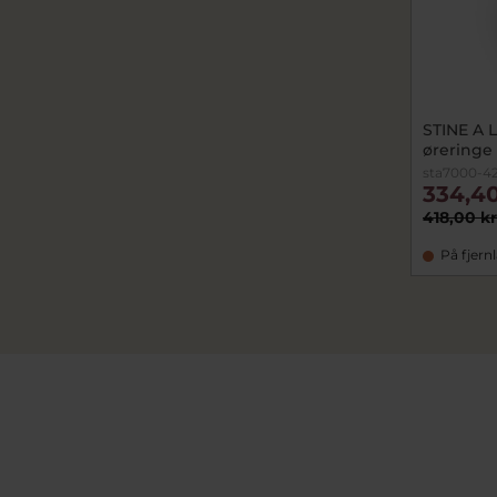
STINE A L
øreringe (
sta7000-4
334,40
418,00 kr
På fjern