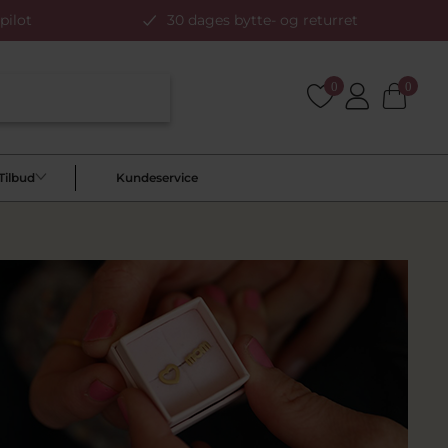
pilot
30 dages bytte- og returret
0
0
Tilbud
Kundeservice