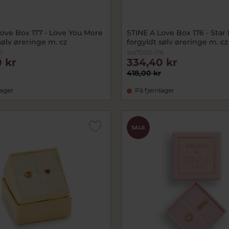
ove Box 177 - Love You More
STINE A Love Box 176 - Star
sølv øreringe m. cz
forgyldt sølv øreringe m. cz
7
sta7000-176
 kr
334,40 kr
418,00 kr
lager
På fjernlager
SALE