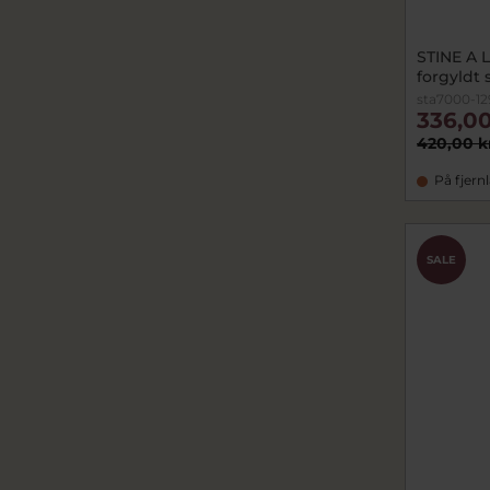
STINE A L
forgyldt 
sta7000-12
336,00
420,00 k
På fjern
SALE