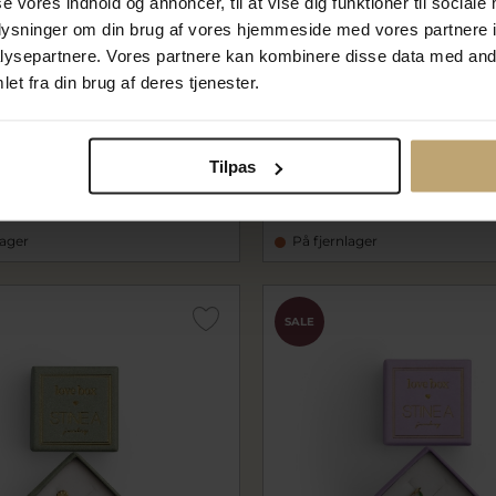
se vores indhold og annoncer, til at vise dig funktioner til sociale
oplysninger om din brug af vores hjemmeside med vores partnere i
ysepartnere. Vores partnere kan kombinere disse data med andr
et fra din brug af deres tjenester.
ove Box 43 sølv øreringe (1
STINE A Love Box 65 forgyld
er)
øreringe (1 stk. af hver)
3
sta7000-65
Tilpas
 kr
264,00 kr
330,00 kr
lager
På fjernlager
SALE