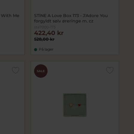
w With Me
STINE A Love Box 173 - J'Adore You
forgyldt sølv øreringe m. cz
sta7000-173
422,40 kr
528,00 kr
På lager
SALE