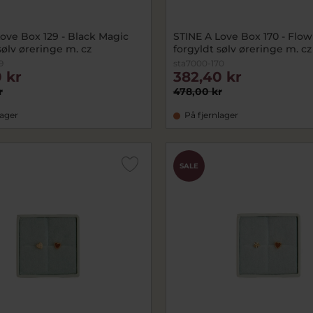
ove Box 129 - Black Magic
STINE A Love Box 170 - Flo
sølv øreringe m. cz
forgyldt sølv øreringe m. cz
9
sta7000-170
 kr
382,40 kr
r
478,00 kr
lager
På fjernlager
SALE