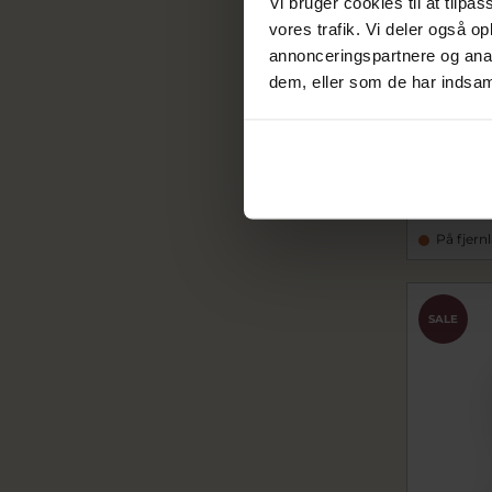
Vi bruger cookies til at tilpas
vores trafik. Vi deler også 
annonceringspartnere og anal
dem, eller som de har indsaml
STINE A L
stk. af hv
sta7000-4
334,40
418,00 kr
På fjern
SALE