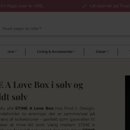
Fri fragt over kr. 499,-
4,8 stjerner på Trust
Ure
Living & Accessories
Gaver
 A Love Box i sølv og
ldt sølv
 du alle
STINE A Love Box
hos Pind J. Design.
ndeholder to øreringe, der er sammensat på
ærs af kollektioner – perfekt som gave eller til
lsker at mixe dit look. Vælg mellem
STINE A