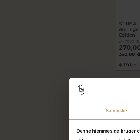
STINE A L
øreringe (
Edition
sta7000-15
270,00
360,00 k
På fjern
SALE
Samtykke
Denne hjemmeside bruger c