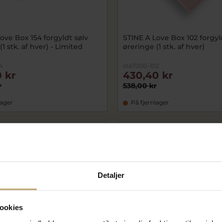
ove Box 154 forgyldt sølv
STINE A Love Box 102 forgyl
1 stk. af hver) - Limited
øreringe (1 stk. af hver)
4
sta7000-102
 kr
430,40 kr
r
538,00 kr
lager
På fjernlager
SALE
Detaljer
ookies