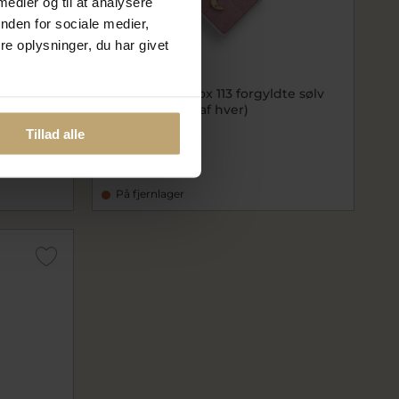
 medier og til at analysere
nden for sociale medier,
e oplysninger, du har givet
te sølv
STINE A Love Box 113 forgyldte sølv
øreringe (1 stk. af hver)
sta7000-113
Tillad alle
422,40 kr
528,00 kr
På fjernlager