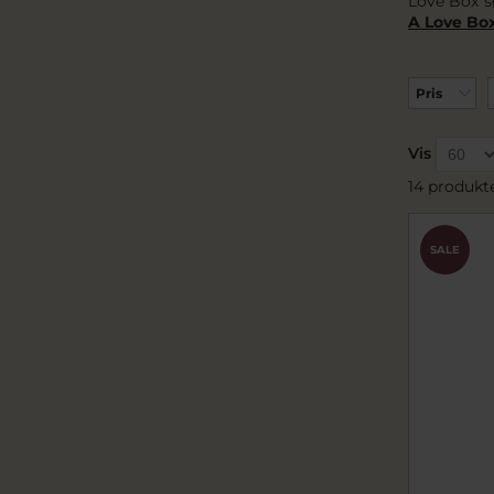
Love Box s
A Love B
Pris
Vis
14 produkt
SALE