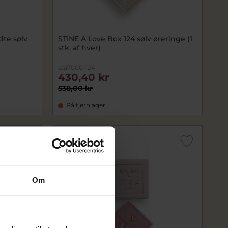
dte sølv
STINE A Love Box 124 sølv øreringe (1
stk. af hver)
sta7000-124
430,40 kr
538,00 kr
På fjernlager
SALE
Om