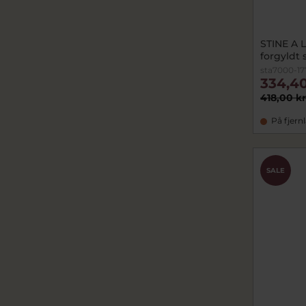
STINE A L
forgyldt 
sta7000-17
334,40
418,00 kr
På fjern
SALE