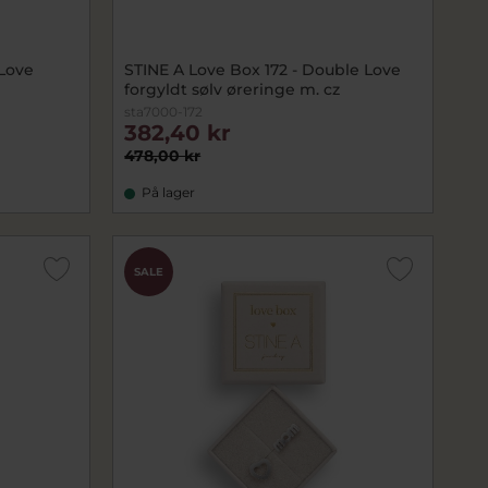
 Love
STINE A Love Box 172 - Double Love
forgyldt sølv øreringe m. cz
sta7000-172
382,40 kr
478,00 kr
På lager
SALE