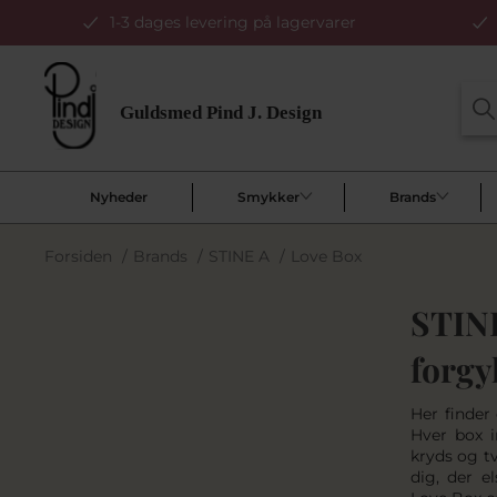
1-3 dages levering på lagervarer
Nyheder
Smykker
Brands
Forsiden
/
Brands
/
STINE A
/
Love Box
STINE
forgy
Her finder
Hver box i
kryds og tv
dig, der e