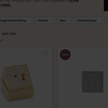
ølv
og forgyldt sølv samt den populære
STINE
ox Mom
.
Lagerbeholdning
Mærke
Køn
SmykkeType
per side
er
SALE