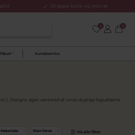
pilot
30 dages bytte- og returret
0
0
Tilbud
Kundeservice
Pind J. Designs eget værksted af vores dygtige fagudlærte
Materiale
Sten farve
Vis alle filtre