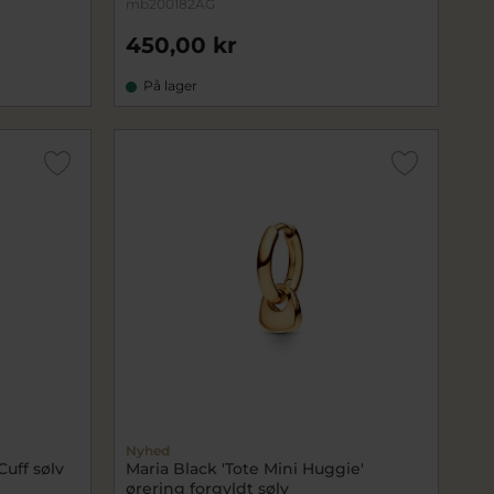
mb200182AG
450,00 kr
På lager
Nyhed
Cuff sølv
Maria Black 'Tote Mini Huggie'
ørering forgyldt sølv