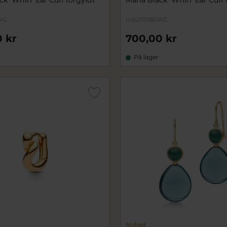
YG
mb200180AG
 kr
700,00 kr
På lager
Nyhed