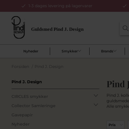
1-3 dages levering på lagervarer
Nyheder
Smykker
Brands
Forsiden
/
Pind J. Design
Pind 
Pind J. Design
Pind J. kol
CIRCLES smykker
guldsmede
Collector Samleringe
Alle smykke
Gavepapir
Nyheder
Pris