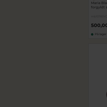
Maria Bla
forgyldt 
mb101161Y
500,0
På lager