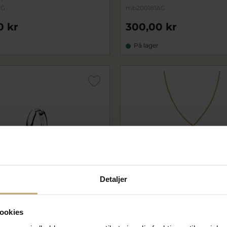
YG
mb200181AG
0 kr
300,00 kr
På lager
Detaljer
ookies
Nyhed
ck 'Tote Mini Huggie'
Maria Black 'Whirl' halskæd