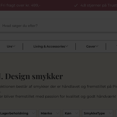
Fri fragt over kr. 499,-
4,8 stjerner på Trust
Ure
Living & Accessories
Gaver
J. Design smykker
lektionen består af smykker der er håndlavet og fremstillet på 
.
r bliver fremstillet med passion for kvalitet og godt håndværk!
Lagerbeholdning
Mærke
Køn
SmykkeType