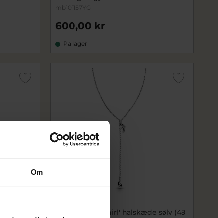
mb101157YG
600,00 kr
På lager
Om
Nyhed
e forgyldt
Maria Black 'Whirl' halskæde sølv (48