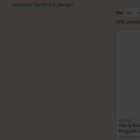
Smykker fra Pind J. Design
Vis
1035 produ
Nyhed
Maria Bla
forgyldt 
mb101159Y