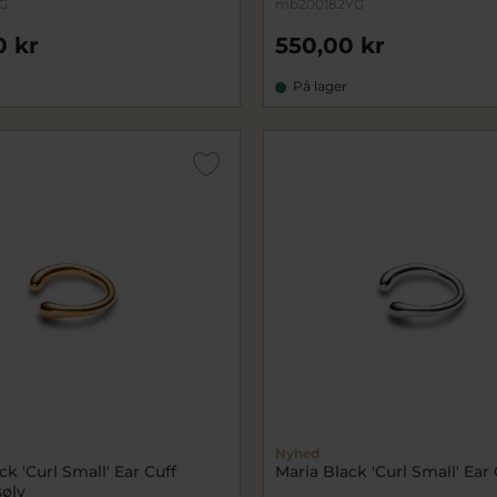
G
mb200182YG
0 kr
550,00 kr
På lager
Nyhed
ck 'Curl Small' Ear Cuff
Maria Black 'Curl Small' Ear 
sølv