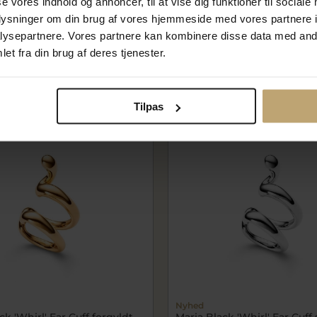
se vores indhold og annoncer, til at vise dig funktioner til sociale
ølv
sølv (48 cm)
oplysninger om din brug af vores hjemmeside med vores partnere i
G
mb300548YG
ysepartnere. Vores partnere kan kombinere disse data med andr
0 kr
1.100,00 kr
et fra din brug af deres tjenester.
På lager
Tilpas
Nyhed
ck 'Whirl' Ear Cuff forgyldt
Maria Black 'Whirl' Ear Cuff 