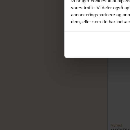
Vi bruger cookies til at tilpas
ørering s
vores trafik. Vi deler også 
mb101157A
annonceringspartnere og anal
500,0
dem, eller som de har indsaml
På lager
Nyhed
Maria Bla