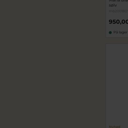
sølv
mb200180
950,00
På lager
Nyhed