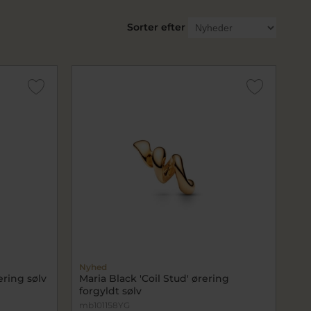
Sorter efter
Nyhed
ering sølv
Maria Black 'Coil Stud' ørering
forgyldt sølv
mb101158YG