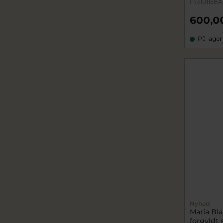
mb101158A
600,0
På lager
Nyhed
Maria Bla
forgyldt 