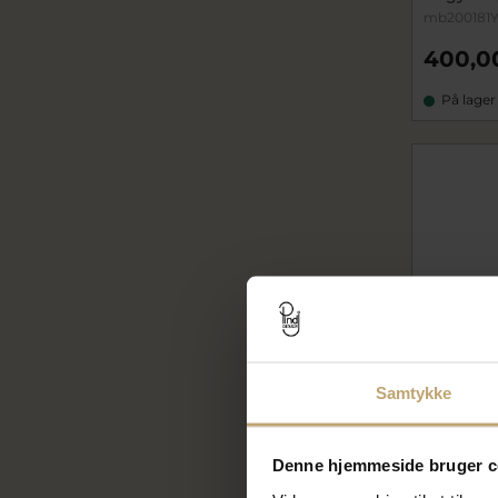
mb200181
400,0
På lager
Samtykke
Denne hjemmeside bruger c
Nyhed
Maria Bla