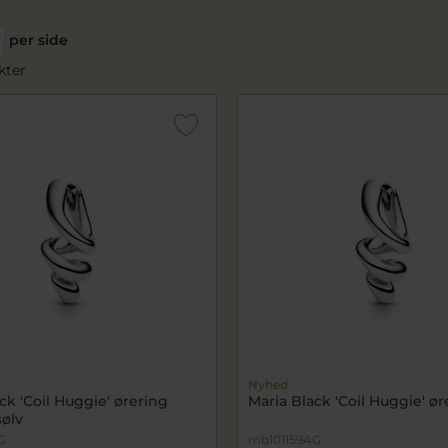
per side
kter
Nyhed
ck 'Coil Huggie' ørering
Maria Black 'Coil Huggie' ør
sølv
G
mb101159AG