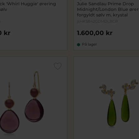
ck 'Whirl Huggie' ørering
Julie Sandlau Prime Drop
sølv
Midnight/London Blue ører
forgyldt sølv m. krystal
G
jsHKS842GDMDLBCR
0 kr
1.600,00 kr
På lager