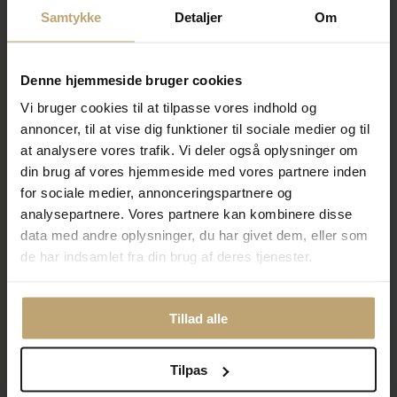
Samtykke
Detaljer
Om
Denne hjemmeside bruger cookies
Collector inderring i sølv m.
Collector inderring i sølv
Vi bruger cookies til at tilpasse vores indhold og
0,02ct sort brillant
annoncer, til at vise dig funktioner til sociale medier og til
972,00 kr
600,00 kr
1.215,00 kr
750,00 kr
at analysere vores trafik. Vi deler også oplysninger om
din brug af vores hjemmeside med vores partnere inden
På lager
På lager
for sociale medier, annonceringspartnere og
analysepartnere. Vores partnere kan kombinere disse
data med andre oplysninger, du har givet dem, eller som
SALE
SALE
de har indsamlet fra din brug af deres tjenester.
Tillad alle
Tilpas
Collector inderring i forgyldt
Collector inderring i oxyderet