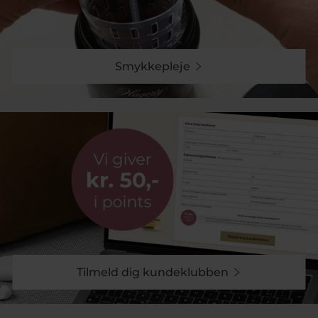
for at skabe et fuldendt smykke, eller du kan vælge at
kombinere flere midterringe for et mere personligt
udtryk.
Materialer og Stilarter
Smykkepleje
Vores midterringe fås i et bredt udvalg af materialer,
herunder guld, sølv og forgyldt sølv, samt med eller
uden ædelstene. Dette giver dig mulighed for at
vælge de materialer, der bedst afspejler din stil og
præference. Uanset om du er til et klassisk look eller
ønsker at eksperimentere med forskellige teksturer og
farver, har vi noget for enhver smag.
Kombinér for Et Personligt Præg
Med midterringene fra Collector-kollektionen kan du
skabe en ring, der er lige så unik som dig. Kombinér
flere midterringe med yderringe for at skabe en stil,
der er helt din egen. Dette gør det muligt for dig at
tilpasse dit smykke til enhver lejlighed, fra
hverdagsbrug til særlige begivenheder.
Tilmeld dig kundeklubben
Køb Collectorringe Midterringe hos
Pind J. Design