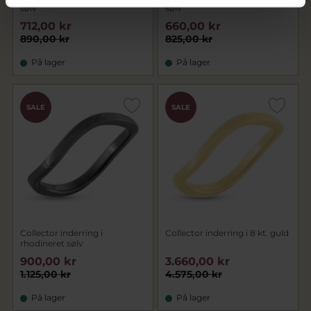
sølv
sølv
712,00 kr
660,00 kr
890,00 kr
825,00 kr
På lager
På lager
SALE
SALE
Collector inderring i
Collector inderring i 8 kt. guld
rhodineret sølv
900,00 kr
3.660,00 kr
1.125,00 kr
4.575,00 kr
På lager
På lager