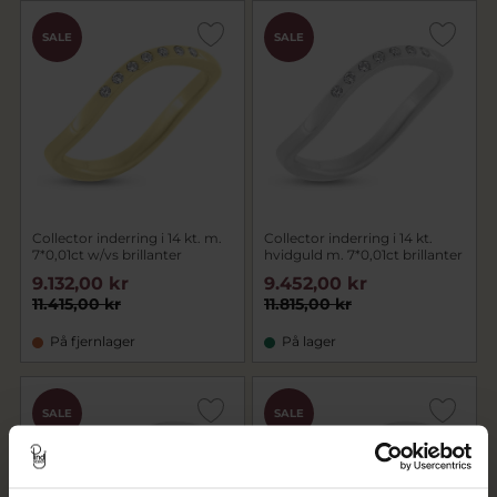
SALE
SALE
Collector inderring i 14 kt. m.
Collector inderring i 14 kt.
7*0,01ct w/vs brillanter
hvidguld m. 7*0,01ct brillanter
9.132,00 kr
9.452,00 kr
11.415,00 kr
11.815,00 kr
På fjernlager
På lager
SALE
SALE