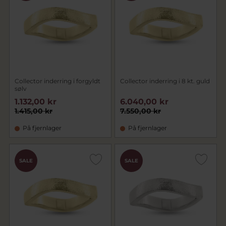
sammensætte flere ringe for et personligt look.
Udforsk vores håndlavede midterringe og find
din perfekte kombination.
Collector inderring i forgyldt
Collector inderring i 8 kt. guld
sølv
1.132,00 kr
6.040,00 kr
1.415,00 kr
7.550,00 kr
På fjernlager
På fjernlager
SALE
SALE