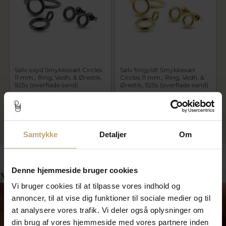
Sølv oxyd Smykkesæt Circles
Sølv forgyldt Smykkesæt
11 mm., Ring, Vedh. & Ørestik,
Circles 11 mm., Ring, Vedh. &
925s (overflade sand)
Ørestik, 925s (overflade sand)
1.152,00 kr
1.332,00 kr
1.440,00 kr
1.665,00 kr
På fjernlager
På fjernlager
Samtykke
Detaljer
Om
Denne hjemmeside bruger cookies
Måske er det her relevant for dig?
Vi bruger cookies til at tilpasse vores indhold og
annoncer, til at vise dig funktioner til sociale medier og til
at analysere vores trafik. Vi deler også oplysninger om
din brug af vores hjemmeside med vores partnere inden