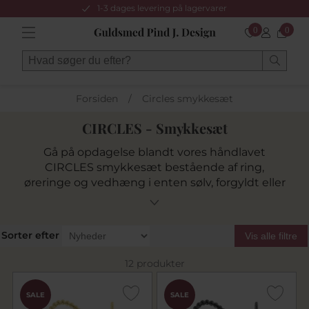
1-3 dages levering på lagervarer
0
0
Forsiden
/
Circles smykkesæt
CIRCLES - Smykkesæt
Gå på opdagelse blandt vores håndlavet
CIRCLES smykkesæt bestående af ring,
øreringe og vedhæng i enten sølv, forgyldt eller
oxyderet i 11 eller 15 mm.
Sorter efter
Vis alle filtre
12 produkter
SALE
SALE