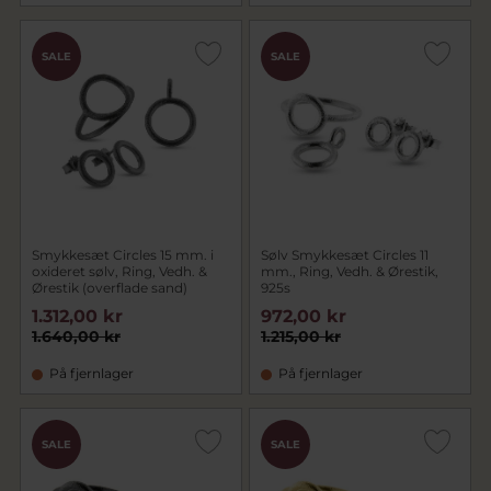
SALE
SALE
Smykkesæt Circles 15 mm. i
Sølv Smykkesæt Circles 11
oxideret sølv, Ring, Vedh. &
mm., Ring, Vedh. & Ørestik,
Ørestik (overflade sand)
925s
1.312,00 kr
972,00 kr
1.640,00 kr
1.215,00 kr
På fjernlager
På fjernlager
SALE
SALE