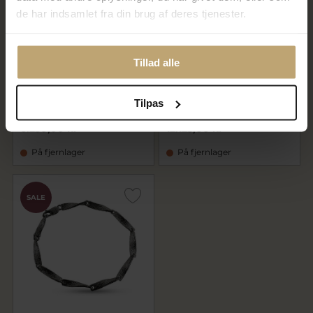
de har indsamlet fra din brug af deres tjenester.
Tillad alle
By Birdie Orion armbånd sort
By Birdie Orion Topka
rhodineret sølv m. 14 kt
armbånd sølv med 14kt guld
hamret plader 18,5-19,5 cm
plader med 0,65 ct diamanter
Tilpas
4.984,00 kr
9.700,00 kr
6.230,00 kr
12.125,00 kr
På fjernlager
På fjernlager
SALE