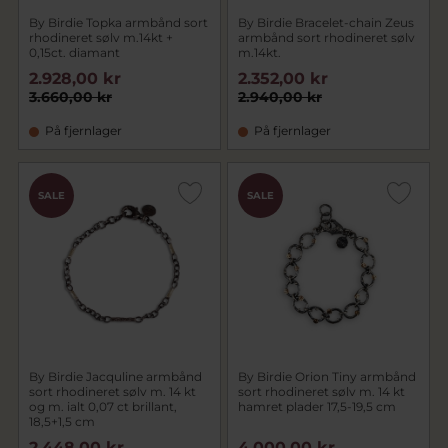
By Birdie Topka armbånd sort
By Birdie Bracelet-chain Zeus
rhodineret sølv m.14kt +
armbånd sort rhodineret sølv
0,15ct. diamant
m.14kt.
2.928,00 kr
2.352,00 kr
3.660,00 kr
2.940,00 kr
På fjernlager
På fjernlager
SALE
SALE
By Birdie Jacquline armbånd
By Birdie Orion Tiny armbånd
sort rhodineret sølv m. 14 kt
sort rhodineret sølv m. 14 kt
og m. ialt 0,07 ct brillant,
hamret plader 17,5-19,5 cm
18,5+1,5 cm
2.448,00 kr
4.000,00 kr