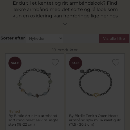
Er du til et kantet og råt armbåndslook? Find
lækre armbånd med det sorte og rå look som
kun en oxidering kan frembringe lige her hos
pindj.dk. Med mærker som By Birdie, Heiring og
Spirit Icons skal du nok finde noget der passer
til dig, uanset om du vil have et ukompliceret
Sorter efter
Vis alle filtre
basisarmbånd eller er ude efter en rigtig
showstopper.
19 produkter
Se vores udvalg lige her.
SALE
SALE
Nyhed
By Birdie Artic Mix armbånd
By Birdie Zenith Open Heart
sort rhodineret sølv m. ægte
armbånd sølv m. 14 karat guld
sten (18-22 cm)
(17,5 - 20,5 cm)