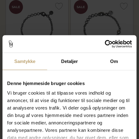
SALE
SALE
Samtykke
Detaljer
Om
By Birdie Victoria Circle Pavé
By Birdie Orion Orbit
armbånd sort rhodineret sølv
armbånd sort rhodineret sølv
m.14kt + 0,15ct. diamant
m.14kt
3.720,00 kr
1.464,00 kr
Denne hjemmeside bruger cookies
4.650,00 kr
1.830,00 kr
Vi bruger cookies til at tilpasse vores indhold og
På lager
På fjernlager
annoncer, til at vise dig funktioner til sociale medier og til
at analysere vores trafik. Vi deler også oplysninger om
din brug af vores hjemmeside med vores partnere inden
SALE
SALE
for sociale medier, annonceringspartnere og
analysepartnere. Vores partnere kan kombinere disse
data med andre oplysninger, du har givet dem, eller som