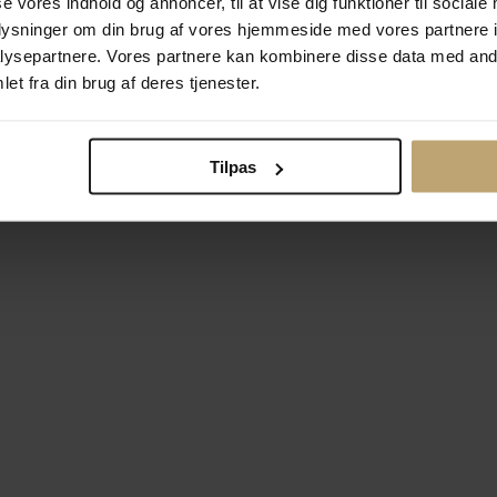
se vores indhold og annoncer, til at vise dig funktioner til sociale
oplysninger om din brug af vores hjemmeside med vores partnere i
ysepartnere. Vores partnere kan kombinere disse data med andr
Betalingsmuligheder
Si
et fra din brug af deres tjenester.
Tilpas
okiepolitik
Ændr cookie-indsti
right © 2026 Pind J. Design Guldsmedie. Alle rettigheder forbeh