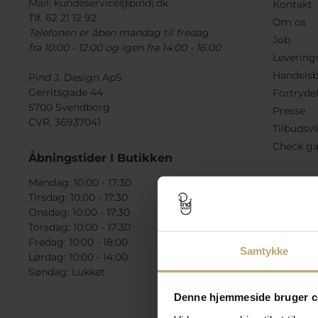
Mail:
kundeservice@pindj.dk
Kontakt
Tlf. 62 21 12 92
Om os
Telefonen er åben mandag til fredag
Job
fra 10:00 - 12:00 og igen fra 14:00 - 16:00
Levering
Handelsb
Pind J. Design ApS
Gerritsgade 44
Fortryde
5700 Svendborg
Presse
CVR. 36937041
Tilbudsvi
Check ga
Åbningstider I Butikken
Mandag: 10:00 - 17:30
Tirsdag: 10:00 - 17:30
Onsdag: 10:00 - 17:30
Torsdag: 10:00 - 17:30
Fredag: 10:00 - 18:00
Samtykke
Lørdag: 10:00 - 14:00
Søndag: Lukket
Denne hjemmeside bruger c