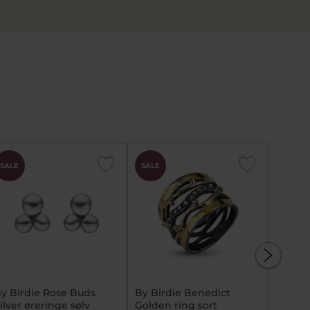
SALE
SALE
SALE
y Birdie Rose Buds
By Birdie Benedict
By Bir
ilver øreringe sølv
Golden ring sort
Stone 