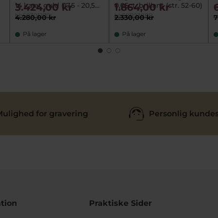
14 karat guld (17,5 - 20,5
0,05ct. brillant (str. 52-60)
3.424,00 kr
1.864,00 kr
b
cm)
bb50301270L
bb50110388B
4.280,00 kr
2.330,00 kr
7
På lager
På lager
ulighed for gravering
Personlig kundes
tion
Praktiske Sider