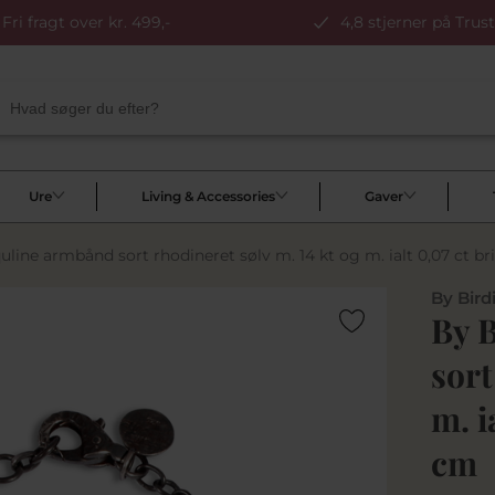
Fri fragt over kr. 499,-
4,8 stjerner på Trust
Ure
Living & Accessories
Gaver
uline armbånd sort rhodineret sølv m. 14 kt og m. ialt 0,07 ct bril
By Bird
By 
sort
m. i
cm