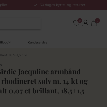
pilot
30 dages bytte- og returret
0
0
Tilbud
Kundeservice
lant, 18,5+1,5 cm
ie
Birdie Jacquline armbånd
 rhodineret sølv m. 14 kt og
alt 0,07 ct brillant, 18,5+1,5