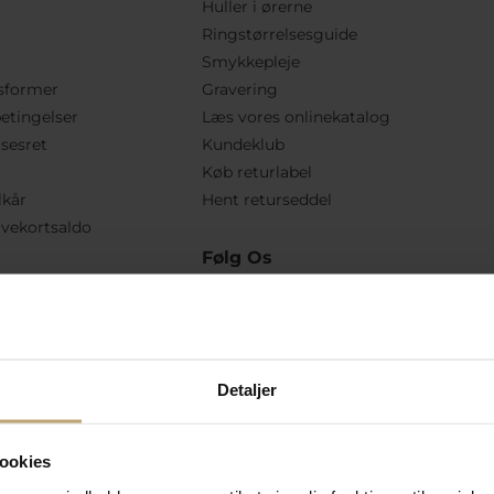
Huller i ørerne
Ringstørrelsesguide
Smykkepleje
sformer
Gravering
etingelser
Læs vores onlinekatalog
lsesret
Kundeklub
Køb returlabel
lkår
Hent returseddel
vekortsaldo
Følg Os
Detaljer
ookies