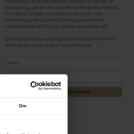
Tilmeld dig vores nyhedsbrev og oplev en verden af
smykker og ure. Du får som den første direkte besked
om tilbud, nyheder og tidens store trends. Ved
tilmelding giver vi en indflytningsgave med en
velkomstrabat på 15% som gælder på næsten alt*.
Det er gratis at tilmelde sig og du kan til hver en tid
afmelde dig nemt nederst i nyhedsbrevet.
Tilmeld mig nyhedsbrevet
Om