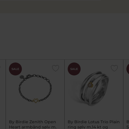
SALE
SALE
By Birdie Zenith Open
By Birdie Lotus Trio Plain
B
Heart armbånd sølv m.
ring sølv m.14 kt og
S