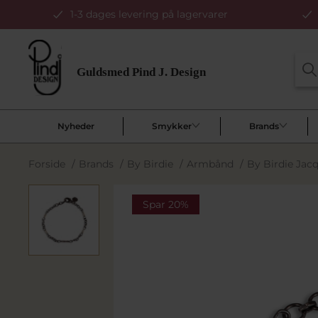
1-3 dages levering på lagervarer
Nyheder
Smykker
Brands
Forside
/
Brands
/
By Birdie
/
Armbånd
/
By Birdie Jacq
Spar 20%