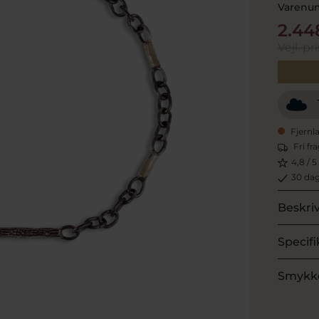
Varenu
2.44
Vejl. pri
Fjernl
Fri fr
4,8 / 5
30 dag
Beskri
Specifi
Smykk