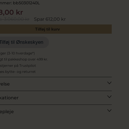
mmer:
bb50301240L
8,00 kr
s
3.060,00 kr
Spar 612,00 kr
Tilføj til kurv
Tilføj til Ønskeskyen
ager (3-10 hverdage*)
agt til pakkeshop over 499 kr.
 stjerner på Trustpilot
es bytte- og returret
velse
kationer
epleje