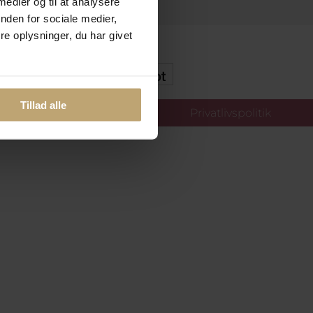
 medier og til at analysere
nden for sociale medier,
e oplysninger, du har givet
kker Og Tryg E-Handel
Tillad alle
llinger
Privatlivspolitik
oldt.