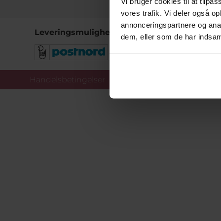
Vi bruger cookies til at tilpas
vores trafik. Vi deler også 
annonceringspartnere og anal
Leveringsmuligheder
dem, eller som de har indsaml
Handelsbetingelser
Co
Copy