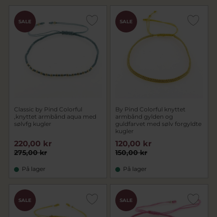
SALE
SALE
Classic by Pind Colorful
By Pind Colorful knyttet
,knyttet armbånd aqua med
armbånd gylden og
sølvfg kugler
guldfarvet med sølv forgyldte
kugler
220,00 kr
120,00 kr
275,00 kr
150,00 kr
På lager
På lager
SALE
SALE