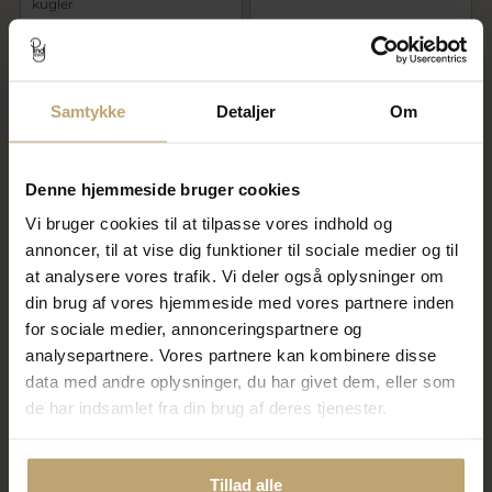
kugler
120,00 kr
120,00 kr
150,00 kr
150,00 kr
På lager
På lager
Samtykke
Detaljer
Om
SALE
SALE
Denne hjemmeside bruger cookies
Vi bruger cookies til at tilpasse vores indhold og
annoncer, til at vise dig funktioner til sociale medier og til
at analysere vores trafik. Vi deler også oplysninger om
din brug af vores hjemmeside med vores partnere inden
for sociale medier, annonceringspartnere og
analysepartnere. Vores partnere kan kombinere disse
By Pind Colorful knyttet
By Pind Colorful knyttet
armbånd vissengrøn med
armbånd vissengrøn med
data med andre oplysninger, du har givet dem, eller som
peridot sten og sølv forgyldte
peridot sten og sølv kugler
de har indsamlet fra din brug af deres tjenester.
kugler
300,00 kr
300,00 kr
375,00 kr
375,00 kr
Tillad alle