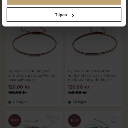
På fjernlager
På lager
Tilpas
SALE
SALE
By Pind Colorful knyttet
By Pind Colorful knyttet
armbånd rust og sølvfarvet
armbånd rust og guldfarvet
med sølv kugler
med sølv forgyldte kugler
120,00 kr
120,00 kr
150,00 kr
150,00 kr
På lager
På lager
SALE
SALE