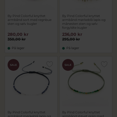
By Pind Colorful knyttet
By Pind Colorful knyttet
armbånd sort med regnbue
armbånd mørkeblå lapis og
sten og sølv kugler
månesten sten og sølv
forgyldte kugler
280,00 kr
236,00 kr
350,00 kr
295,00 kr
På lager
På lager
SALE
SALE
By Pind Colorful knyttet
By Pind Colorful knyttet
armbånd mørkeblå lapis og
armbånd støvet grøn med