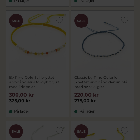
På lager
På lager
SALE
SALE
By Pind Colorful knyttet
Classic by Pind Colorful
armbånd sølv forgyldt gult
,knyttet armbånd demin blå
med ildopaler
med sølv kugler
300,00 kr
220,00 kr
375,00 kr
275,00 kr
På lager
På lager
SALE
SALE