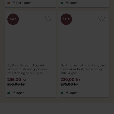
På fjernlager
På lager
SALE
SALE
By Pind Colorful knyttet
By Pind armbånd grå knyttet
armbånd støvet grøn med
med labradorit, hematit og
mix sten og sølv kugler
sølv kugler
236,00 kr
220,00 kr
295,00 kr
275,00 kr
På lager
På lager