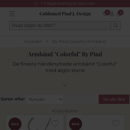
1-3 dages levering på lagervarer
0
0
Forsiden
/
By Pind Colorful Armbånd
Armbånd "Colorful" By Pind
De fineste håndknyttede armbånd "Colorful"
med ægte stene
Sorter efter
Vis alle filtre
40 produkter
SALE
SALE