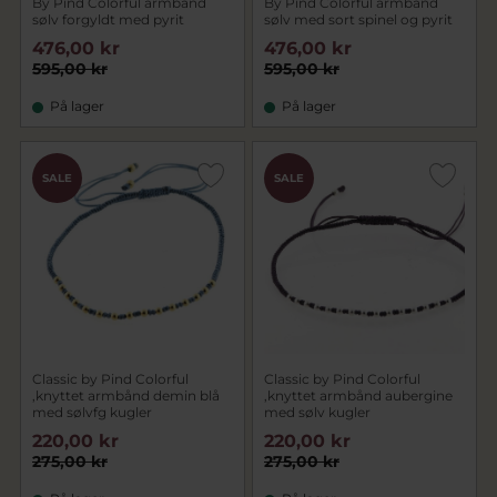
By Pind Colorful armbånd
By Pind Colorful armbånd
sølv forgyldt med pyrit
sølv med sort spinel og pyrit
476,00 kr
476,00 kr
595,00 kr
595,00 kr
På lager
På lager
SALE
SALE
Classic by Pind Colorful
Classic by Pind Colorful
,knyttet armbånd demin blå
,knyttet armbånd aubergine
med sølvfg kugler
med sølv kugler
220,00 kr
220,00 kr
275,00 kr
275,00 kr