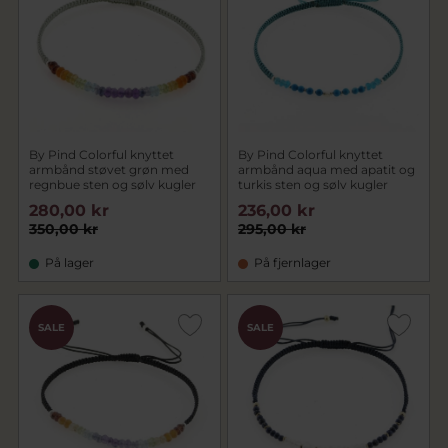
By Pind Colorful knyttet
By Pind Colorful knyttet
armbånd støvet grøn med
armbånd aqua med apatit og
regnbue sten og sølv kugler
turkis sten og sølv kugler
280,00 kr
236,00 kr
350,00 kr
295,00 kr
På lager
På fjernlager
SALE
SALE