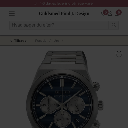
1-3 dages levering på lagervarer
0
0
Tilbage
Forside
/
Ure
/