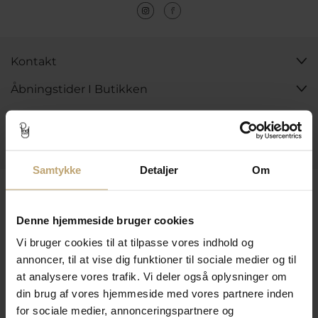
Kontakt
Åbningstider I Butikken
Information
Praktiske Sider
Samtykke
Detaljer
Om
Leveringsmuligheder
Denne hjemmeside bruger cookies
Vi bruger cookies til at tilpasse vores indhold og
Betalingsmuligheder
annoncer, til at vise dig funktioner til sociale medier og til
at analysere vores trafik. Vi deler også oplysninger om
din brug af vores hjemmeside med vores partnere inden
Sikker Og Tryg E-Handel
for sociale medier, annonceringspartnere og