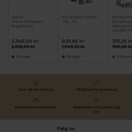
Sjækel
Kay Bojesen Elefant -
Bering Arc
manchetknapper i
Lille - Eg
Symphony
forgyldt sølv
panserarm
stål (180-
2.340,00 kr
839,96 kr
319,20 k
2.925,00 kr
1.049,95 kr
399,00 k
På lager
På lager
På fjern
Over 40 års erfaring
Mulighed for gravering
Personlig kundeservice
Reparation af smykker og
ure
Følg os