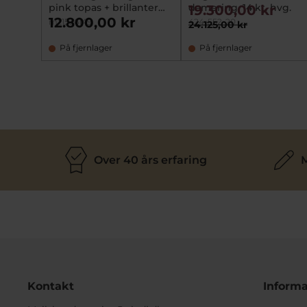
pink topas + brillanter
damering, 14 kt. hvg.
19.300,00 kr
(eksl. kæde)
12.800,00 kr
mz1536149
424-552-20
24.125,00 kr
På fjernlager
På fjernlager
Over 40 års erfaring
M
Kontakt
Informa