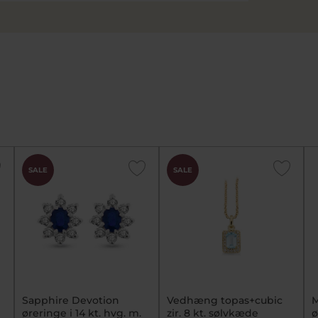
SALE
SALE
Sapphire Devotion
Vedhæng topas+cubic
M
øreringe i 14 kt. hvg. m.
zir. 8 kt. sølvkæde
ø