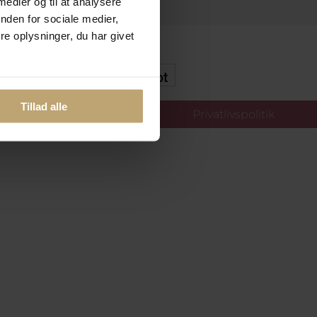
 medier og til at analysere
nden for sociale medier,
e oplysninger, du har givet
kker Og Tryg E-Handel
Tillad alle
llinger
Privatlivspolitik
oldt.