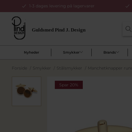
1-3 dages levering på lagervarer
Nyheder
Smykker
Brands
Forside
/
Smykker
/
Stålsmykker
/
Manchetknapper rund 
Spar 20%