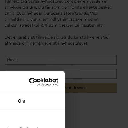
Tilmeld dig vores nyhedsbrev og oplev en verden af
smykker og ure. Du får som den første direkte besked
om tilbud, nyheder og tidens store trends. Ved
tilmelding giver vi en indflytningsgave med en
velkomstrabat på 15% som gælder på næsten alt*.
Det er gratis at tilmelde sig og du kan til hver en tid
afmelde dig nemt nederst i nyhedsbrevet.
Tilmeld mig nyhedsbrevet
Om