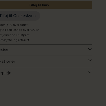
Tilføj til kurv
Tilføj til Ønskeskyen
ager (3-10 hverdage*)
agt til pakkeshop over 499 kr.
 stjerner på Trustpilot
es bytte- og returret
velse
kationer
epleje