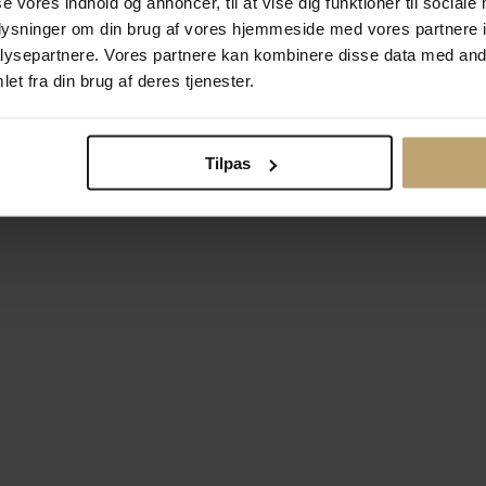
se vores indhold og annoncer, til at vise dig funktioner til sociale
oplysninger om din brug af vores hjemmeside med vores partnere i
ysepartnere. Vores partnere kan kombinere disse data med andr
Betalingsmuligheder
Si
et fra din brug af deres tjenester.
Tilpas
okiepolitik
Ændr cookie-indsti
right © 2026 Pind J. Design Guldsmedie. Alle rettigheder forbeh