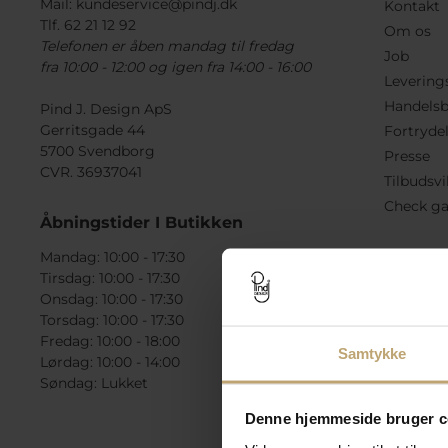
Mail:
kundeservice@pindj.dk
Kontakt
Tlf. 62 21 12 92
Om os
Telefonen er åben mandag til fredag
Job
fra 10:00 - 12:00 og igen fra 14:00 - 16:00
Levering
Handelsb
Pind J. Design ApS
Gerritsgade 44
Fortryde
5700 Svendborg
Presse
CVR. 36937041
Tilbudsvi
Check ga
Åbningstider I Butikken
Mandag: 10:00 - 17:30
Tirsdag: 10:00 - 17:30
Onsdag: 10:00 - 17:30
Torsdag: 10:00 - 17:30
Fredag: 10:00 - 18:00
Samtykke
Lørdag: 10:00 - 14:00
Søndag: Lukket
Denne hjemmeside bruger c