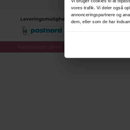
Vi bruger cookies til at tilpas
vores trafik. Vi deler også 
annonceringspartnere og anal
Leveringsmuligheder
dem, eller som de har indsaml
Handelsbetingelser
Co
Copy