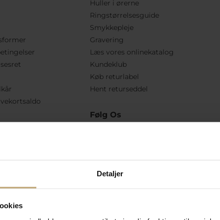
Huller i ørerne
Ringstørrelsesguide
Smykkepleje
sformer
Gravering
etingelser
Læs vores onlinekatalog
lsesret
Kundeklub
Køb returlabel
lkår
Hent returseddel
vekortsaldo
Følg Os
Detaljer
ookies