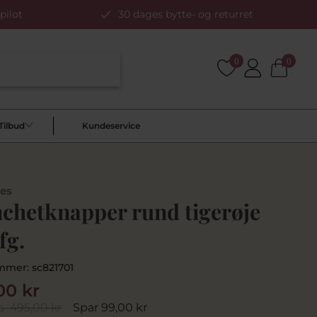
pilot
30 dages bytte- og returret
0
0
Tilbud
Kundeservice
les
chetknapper rund tigerøje
 fg.
mmer:
sc821701
00 kr
s
495,00 kr
Spar 99,00 kr