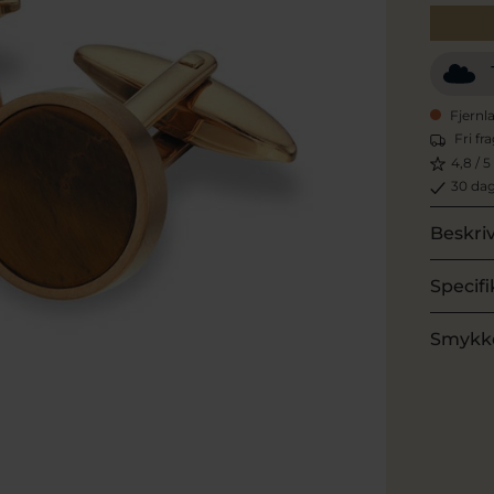
Fjernl
Fri fr
4,8 / 5
30 dag
Beskri
Specifi
Smykk