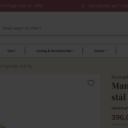
Fri fragt over kr. 499,-
4,8 stjerner på Trust
Ure
Living & Accessories
Gaver
tigerøje stål fg.
Scroup
Man
stål
Varenu
396,
Vejl. pri