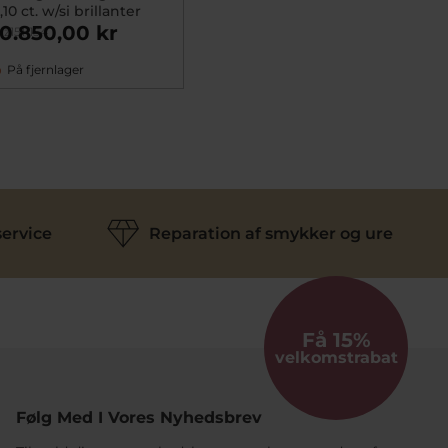
,10 ct. w/si brillanter
10.850,00 kr
z1511154
På fjernlager
ervice
Reparation af smykker og ure
Få 15%
velkomstrabat
Følg Med I Vores Nyhedsbrev