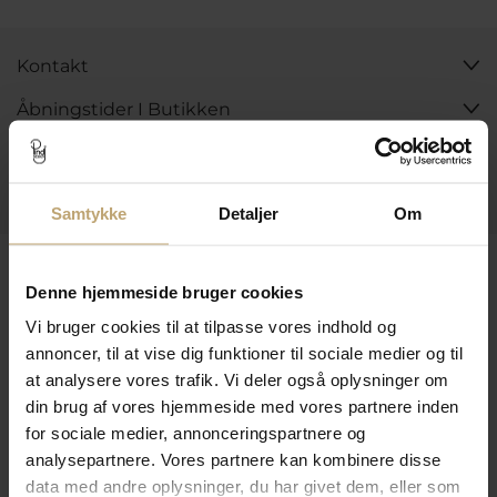
Kontakt
Åbningstider I Butikken
Information
Praktiske Sider
Samtykke
Detaljer
Om
Leveringsmuligheder
Denne hjemmeside bruger cookies
Vi bruger cookies til at tilpasse vores indhold og
annoncer, til at vise dig funktioner til sociale medier og til
Betalingsmuligheder
at analysere vores trafik. Vi deler også oplysninger om
din brug af vores hjemmeside med vores partnere inden
for sociale medier, annonceringspartnere og
Sikker Og Tryg E-Handel
analysepartnere. Vores partnere kan kombinere disse
data med andre oplysninger, du har givet dem, eller som