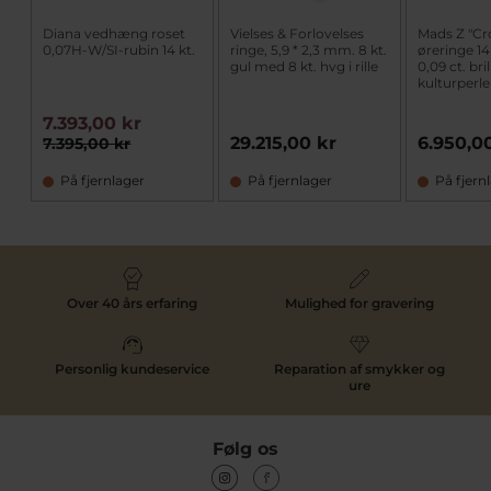
Diana vedhæng roset
Vielses & Forlovelses
Mads Z "Cr
0,07H-W/SI-rubin 14 kt.
ringe, 5,9 * 2,3 mm. 8 kt.
øreringe 14
gul med 8 kt. hvg i rille
0,09 ct. bri
kulturperle
7.393,00 kr
29.215,00 kr
6.950,0
7.395,00 kr
På fjernlager
På fjernlager
På fjern
Over 40 års erfaring
Mulighed for gravering
Personlig kundeservice
Reparation af smykker og
ure
Følg os