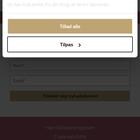
de har indsamlet fra din brug af deres tjenester.
Få 15%
velkomstrabat
Tillad alle
Følg med i vores nyhedsbrev
Læs mere her
Tilpas
Tilmeld mig nyhedsbrevet
Handelsbetingelser
Cookiepolitik