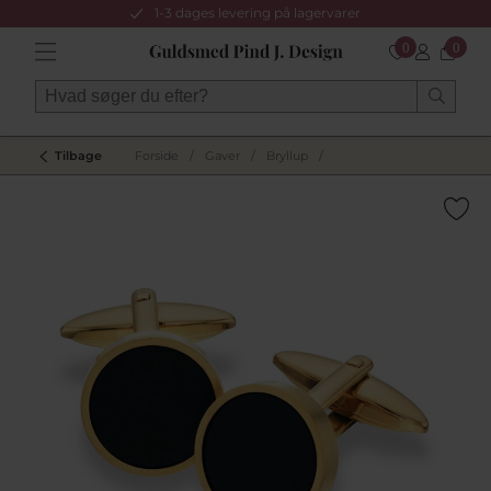
1-3 dages levering på lagervarer
0
0
Tilbage
Forside
/
Gaver
/
Bryllup
/