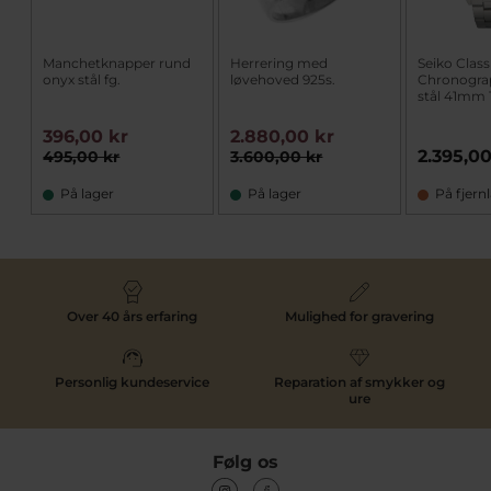
Manchetknapper rund
Herrering med
Seiko Class
onyx stål fg.
løvehoved 925s.
Chronogra
stål 41mm 
396,00 kr
2.880,00 kr
2.395,00
495,00 kr
3.600,00 kr
På lager
På lager
På fjern
Over 40 års erfaring
Mulighed for gravering
Personlig kundeservice
Reparation af smykker og
ure
Følg os