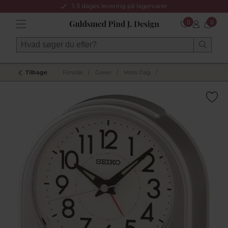
1-3 dages levering på lagervarer
0
0
Tilbage
Forside
/
Gaver
/
Mors Dag
/