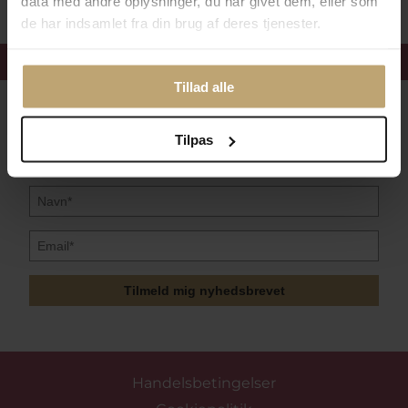
data med andre oplysninger, du har givet dem, eller som
de har indsamlet fra din brug af deres tjenester.
Få 15%
velkomstrabat
Tillad alle
Følg med i vores nyhedsbrev
Læs mere her
Tilpas
Tilmeld mig nyhedsbrevet
Handelsbetingelser