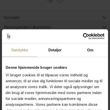
Kontakt
Åbningstider I Butikken
Information
Praktiske Sider
Samtykke
Detaljer
Om
Leveringsmuligheder
Denne hjemmeside bruger cookies
Vi bruger cookies til at tilpasse vores indhold og
annoncer, til at vise dig funktioner til sociale medier og til
Betalingsmuligheder
at analysere vores trafik. Vi deler også oplysninger om
din brug af vores hjemmeside med vores partnere inden
for sociale medier, annonceringspartnere og
Sikker Og Tryg E-Handel
analysepartnere. Vores partnere kan kombinere disse