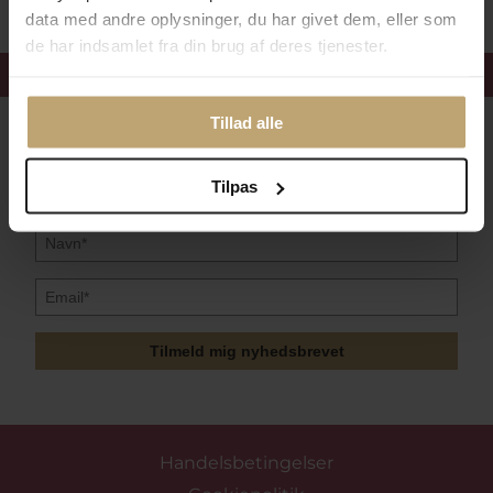
data med andre oplysninger, du har givet dem, eller som
de har indsamlet fra din brug af deres tjenester.
Få 15%
velkomstrabat
Tillad alle
Følg med i vores nyhedsbrev
Læs mere her
Tilpas
Tilmeld mig nyhedsbrevet
Handelsbetingelser