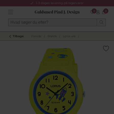
1-3 dages levering på lagervarer
0
0
Tilbage
Forside
/
Brands
/
Lorus ure
/