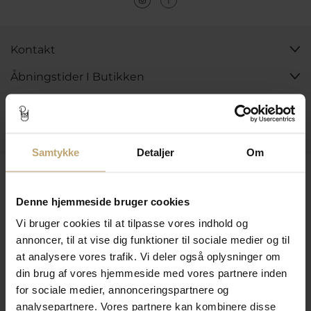
Kontakt
Åbningstider I Butikken
Information
Praktiske Sider
Samtykke
Detaljer
Om
Leveringsmuligheder
Denne hjemmeside bruger cookies
Vi bruger cookies til at tilpasse vores indhold og
Betalingsmuligheder
annoncer, til at vise dig funktioner til sociale medier og til
at analysere vores trafik. Vi deler også oplysninger om
din brug af vores hjemmeside med vores partnere inden
for sociale medier, annonceringspartnere og
Sikker Og Tryg E-Handel
analysepartnere. Vores partnere kan kombinere disse