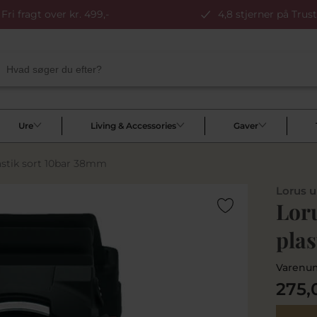
Fri fragt over kr. 499,-
4,8 stjerner på Trust
Ure
Living & Accessories
Gaver
astik sort 10bar 38mm
Lorus u
Lor
pla
Varenu
275,