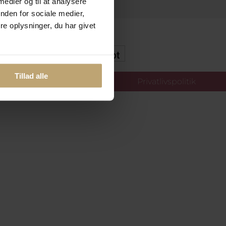
 medier og til at analysere
nden for sociale medier,
e oplysninger, du har givet
kker Og Tryg E-Handel
Tillad alle
llinger
Privatlivspolitik
oldt.