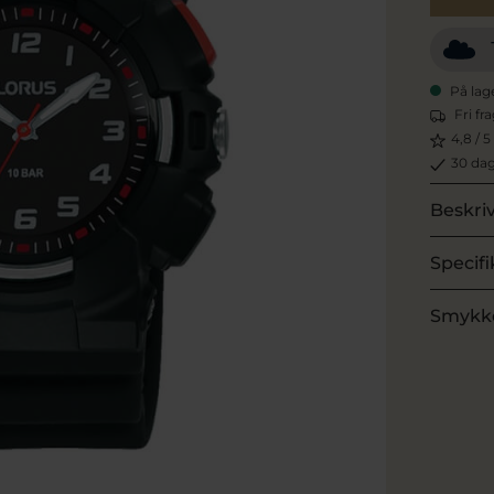
På lag
Fri fr
4,8 / 5
30 dag
Beskri
Specifi
Smykk