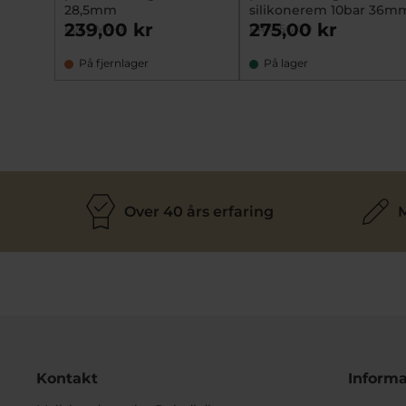
28,5mm
silikonerem 10bar 36m
239,00 kr
275,00 kr
R2351MX-9
RRX75GX-9
På fjernlager
På lager
Over 40 års erfaring
M
Kontakt
Informa