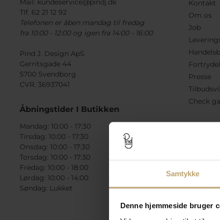
Mail:
kundeservice@pindj.dk
Kontakt
Tlf. 62 21 12 92
Om os
Telefonen er åben mandag til fredag
Job
fra 10:00 - 12:00 og igen fra 14:00 - 16:00
Levering
Handelsb
Pind J. Design ApS
Gerritsgade 44
Fortryde
5700 Svendborg
Presse
CVR. 36937041
Tilbudsvi
Check ga
Åbningstider I Butikken
Mandag: 10:00 - 17:30
Tirsdag: 10:00 - 17:30
Onsdag: 10:00 - 17:30
Torsdag: 10:00 - 17:30
Fredag: 10:00 - 18:00
Samtykke
Lørdag: 10:00 - 14:00
Søndag: Lukket
Denne hjemmeside bruger c