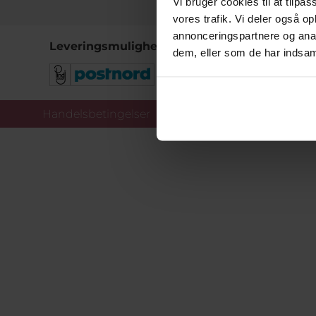
Vi bruger cookies til at tilpas
vores trafik. Vi deler også 
annonceringspartnere og anal
Leveringsmuligheder
dem, eller som de har indsaml
Handelsbetingelser
Co
Copy