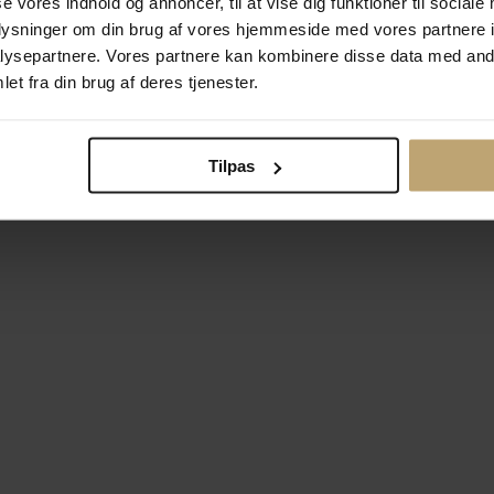
se vores indhold og annoncer, til at vise dig funktioner til sociale
oplysninger om din brug af vores hjemmeside med vores partnere i
ysepartnere. Vores partnere kan kombinere disse data med andr
Betalingsmuligheder
Si
et fra din brug af deres tjenester.
Tilpas
okiepolitik
Ændr cookie-indsti
right © 2026 Pind J. Design Guldsmedie. Alle rettigheder forbeh