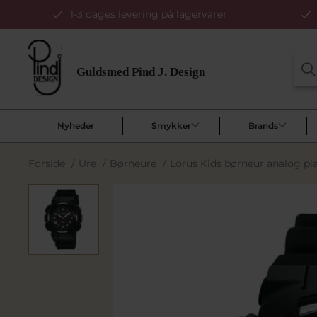
1-3 dages levering på lagervarer
Nyheder
Smykker
Brands
Forside
/
Ure
/
Børneure
/
Lorus Kids børneur analog pl