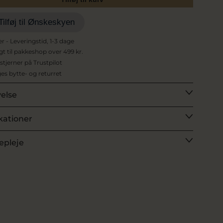
Tilføj til Ønskeskyen
er - Leveringstid, 1-3 dage
agt til pakkeshop over 499 kr.
 stjerner på Trustpilot
es bytte- og returret
velse
kationer
epleje