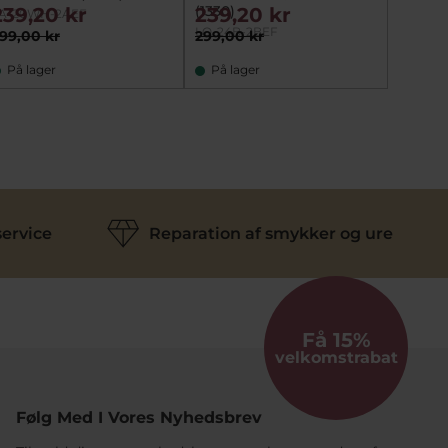
(1330)
239,20 kr
239,20 kr
A-20WH-2AEF
LQ-24B-2BEF
99,00 kr
299,00 kr
På lager
På lager
ervice
Reparation af smykker og ure
Få 15%
velkomstrabat
Følg Med I Vores Nyhedsbrev