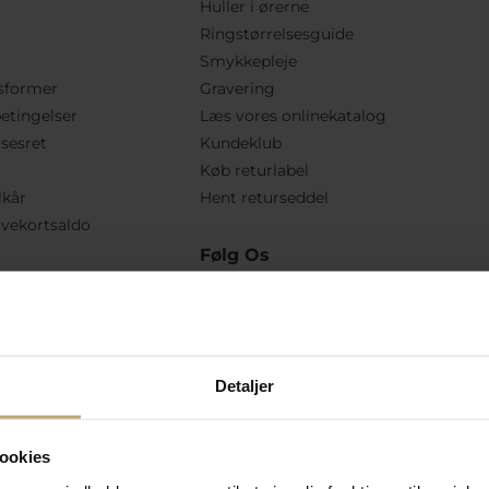
Huller i ørerne
Ringstørrelsesguide
Smykkepleje
sformer
Gravering
etingelser
Læs vores onlinekatalog
lsesret
Kundeklub
Køb returlabel
lkår
Hent returseddel
vekortsaldo
Følg Os
Detaljer
ookies