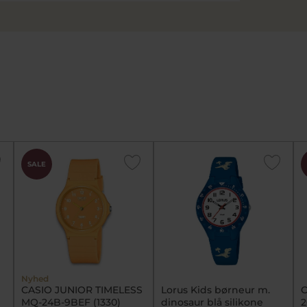
SALE
Nyhed
CASIO JUNIOR TIMELESS
Lorus Kids børneur m.
C
MQ-24B-9BEF (1330)
dinosaur blå silikone
2