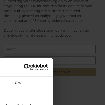
Tilmeld dig vores nyhedsbrev og oplev en verden af
smykker og ure. Du får som den første direkte besked
om tilbud, nyheder og tidens store trends. Ved
tilmelding giver vi en indflytningsgave med en
velkomstrabat på 15% som gælder på næsten alt*.
Det er gratis at tilmelde sig og du kan til hver en tid
afmelde dig nemt nederst i nyhedsbrevet.
Tilmeld mig nyhedsbrevet
Om