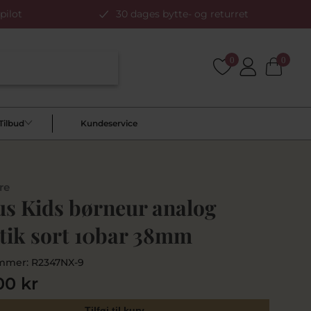
pilot
30 dages bytte- og returret
0
0
Tilbud
Kundeservice
re
us Kids børneur analog
stik sort 10bar 38mm
mmer:
R2347NX-9
00 kr
Tilføj til kurv