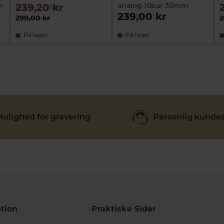
m
analog 10bar 30mm
239,20 kr
MQ-24B-9BEF
L
239,00 kr
RRX49GX-9
299,00 kr
2
På lager
På lager
ulighed for gravering
Personlig kundes
tion
Praktiske Sider