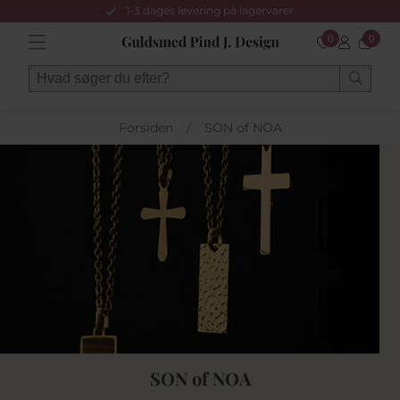
1-3 dages levering på lagervarer
0
0
Forsiden
/
SON of NOA
SON of NOA