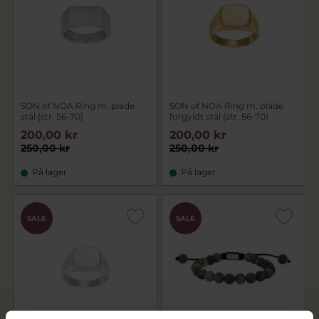
SON of NOA Ring m. plade
SON of NOA Ring m. plade
stål (str. 56-70)
forgyldt stål (str. 56-70)
200,00 kr
200,00 kr
250,00 kr
250,00 kr
På lager
På lager
SALE
SALE