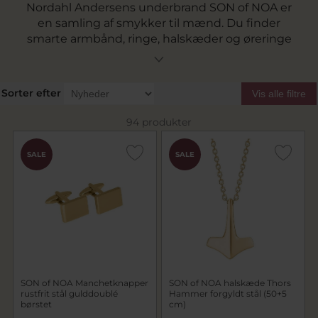
Nordahl Andersens underbrand SON of NOA er
en samling af smykker til mænd. Du finder
smarte armbånd, ringe, halskæder og øreringe
til mænd i trendy og maskuline materialer der
følger tidens tendenser. Brug smykkerne til at
sammensætte og sætte et personligt touch til
Sorter efter
Vis alle filtre
din stil. Bliv inspireret til gaven ti Fars Dag, til
den kommende konfirmand eller måske til dig
94 produkter
selv som prikken over i'et til at pifte dit eget
look op.
SALE
SALE
Se hele vores udvalg af SON of NOA smykker
her.
SON of NOA Manchetknapper
SON of NOA halskæde Thors
rustfrit stål gulddoublé
Hammer forgyldt stål (50+5
børstet
cm)