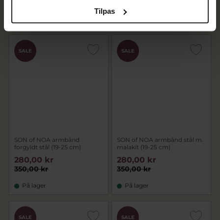
350,00 kr
395,00 kr
Tilpas
På fjernlager
På fjernlager
SALE
SALE
SON of NOA armbånd
SON of NOA armbånd stål m.
forgyldt stål (19-25 cm)
malakit (19-25 cm)
280,00 kr
280,00 kr
350,00 kr
350,00 kr
På lager
På lager
SALE
SALE