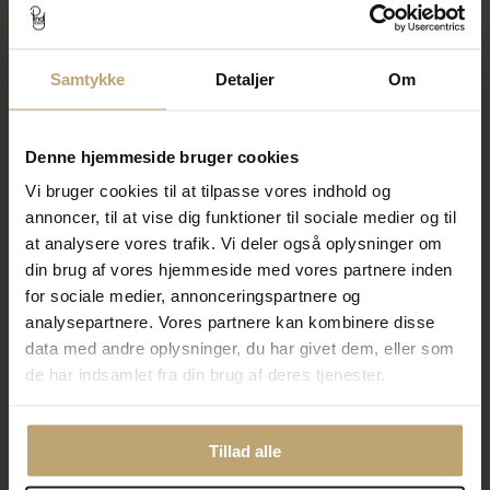
SON of NOA Ring m. plade
SON of NOA armbånd stål m.
stål (str. 56-70)
Indian Agate (19-25 cm)
Samtykke
Detaljer
Om
200,00 kr
316,00 kr
250,00 kr
395,00 kr
På lager
På fjernlager
Denne hjemmeside bruger cookies
Vi bruger cookies til at tilpasse vores indhold og
annoncer, til at vise dig funktioner til sociale medier og til
SALE
SALE
at analysere vores trafik. Vi deler også oplysninger om
din brug af vores hjemmeside med vores partnere inden
for sociale medier, annonceringspartnere og
analysepartnere. Vores partnere kan kombinere disse
data med andre oplysninger, du har givet dem, eller som
de har indsamlet fra din brug af deres tjenester.
SON of NOA armbånd stål m.
SON of NOA armbånd
Indian Agate (19-25 cm)
forgyldt stål m. tigerøje (19-25
cm)
Tillad alle
280,00 kr
316,00 kr