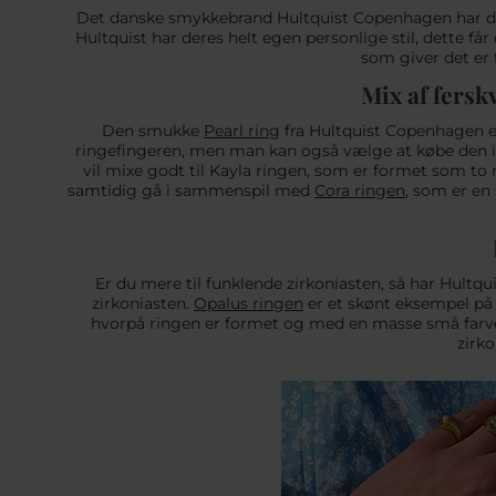
Det danske smykkebrand Hultquist Copenhagen har design
Hultquist har deres helt egen personlige stil, dette 
som giver det er 
Mix af fers
Den smukke
Pearl ring
fra Hultquist Copenhagen er
ringefingeren, men man kan også vælge at købe den i 
vil mixe godt til Kayla ringen, som er formet som t
samtidig gå i sammenspil med
Cora ringen
, som er en 
Er du mere til funklende zirkoniasten, så har Hultq
zirkoniasten.
Opalus ringen
er et skønt eksempel på
hvorpå ringen er formet og med en masse små farve
zirk