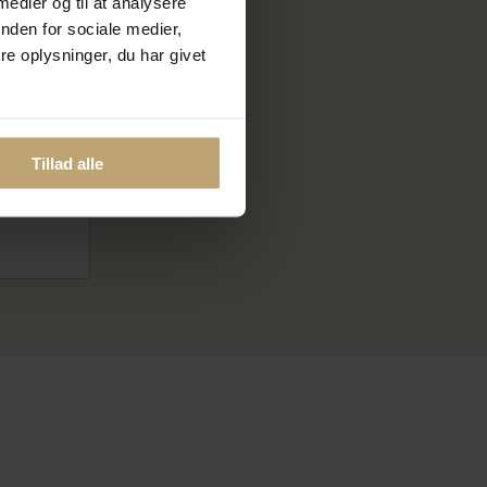
 medier og til at analysere
nden for sociale medier,
e oplysninger, du har givet
yldt (str
Tillad alle