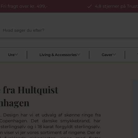
Fri fragt over kr. 499,-
4,8 stjerner på Trust
Ure
Living & Accessories
Gaver
 fra Hultquist
nhagen
. Design har vi et udvalg af skønne ringe fra
 Copenhagen. Det danske smykkebrand, har
 sterlingsølv og i 18 karat forgyldt sterlingsølv.
n viser vi jer vores sortiment af ringene. Der er