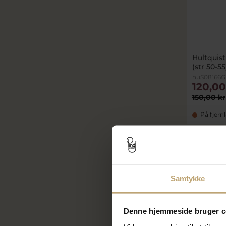
Hultquist
(str 50-55
huS08166G
120,00
150,00 kr
På fjern
SALE
Samtykke
Denne hjemmeside bruger c