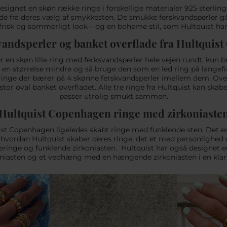
et en skøn række ringe i forskellige materialer 925 sterlingsøl
får de fra deres vælg af smykkesten. De smukke ferskvandsperle
frisk og sommerligt look – og en boheme stil, som Hultquist ha
kvandsperler og banket overflade fra Hultquis
 en skøn lille ring med ferksvandsperler hele vejen rundt, kun b
en størrelse mindre og så bruge den som en led ring på langef
o ringe der bærer på 4 skønne ferskvandsperler imellem dem. Ov
stor oval banket overfladet. Alle tre ringe fra Hultquist kan skab
passer utrolig smukt sammen.
Hultquist Copenhagen ringe med zirkoniaste
uist Copenhagen ligeledes skabt ringe med funklende sten. Det er
 hvordan Hultquist skaber deres ringe, det et med personlighed
ringe og funklende zirkoniasten. Hultquist har også designet 
oniasten og et vedhæng med en hængende zirkoniasten i en klar 