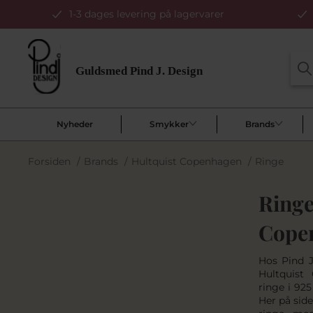
1-3 dages levering på lagervarer
Nyheder
Smykker
Brands
Forsiden
/
Brands
/
Hultquist Copenhagen
/
Ringe
Ringe
Cope
Hos Pind J
Hultquist
ringe i 925
Her på side