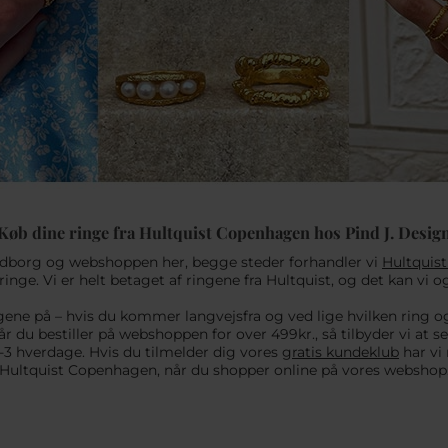
Køb dine ringe fra Hultquist Copenhagen hos Pind J. Desig
vendborg og webshoppen her, begge steder forhandler vi
Hultquis
nge. Vi er helt betaget af ringene fra Hultquist, og det kan vi o
gene på – hvis du kommer langvejsfra og ved lige hvilken ring og
r du bestiller på webshoppen for over 499kr., så tilbyder vi at s
1-3 hverdage. Hvis du tilmelder dig vores
gratis kundeklub
har vi
Hultquist Copenhagen, når du shopper online på vores webshop