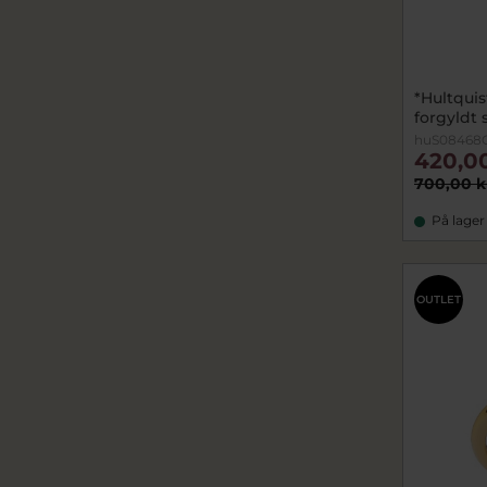
*Hultquis
forgyldt s
huS08468G
420,0
700,00 k
På lager
OUTLET