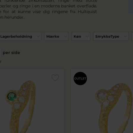
 funklende zirkoniasten, ringe med flotte
perler og ringe i en moderne banket overflade.
e for at kunne vise dig ringene fra Hultquist
n herunder.
Lagerbeholdning
Mærke
Køn
SmykkeType
per side
r
OUTLET