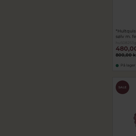
*Hultquis
sølv m. f
huS08253g
480,0
800,00 k
På lager
SALE