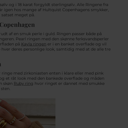
v og i 18 karat forgyldt sterlingsølv. Alle Ringene fra
r går igen hos mange af Hultquist Copenhagens smykker,
r satset meget på.
t Copenhagen
rudt af en smuk perle i guld. Ringen passer både på
ingeren. Pearl ringen med den skønne ferksvandsperler
erfladen på
Kayla ringen
er i en banket overflade og vil
e hver deres personlige look, samtidig med at de alle tre
n
 ringe med zirkoniasten enten i klare eller med pink
 og et råt look med den bankede overflade og måden
en skøn
Ruby ring
hvor ringet er dannet med smukke
sten.