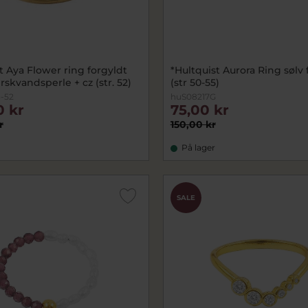
t Aya Flower ring forgyldt
*Hultquist Aurora Ring sølv 
erskvandsperle + cz (str. 52)
(str 50-55)
-52
huS08217G
0 kr
75,00 kr
r
150,00 kr
På lager
SALE