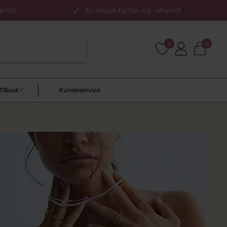
pilot
30 dages bytte- og returret
0
0
Tilbud
Kundeservice