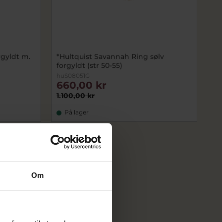
rgyldt m.
*Hultquist Savannah Ring sølv
forgyldt (str 50-55)
huS08051G
660,00 kr
1.100,00 kr
På lager
Om