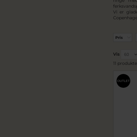
ringe med
ferksvands
Vi er glad
Copenhage
Pris
Vis
11 produkte
OUTLET