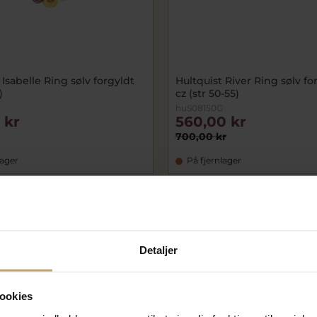
 Isabelle Ring sølv forgyldt
Hultquist River Ring sølv fo
)
cz (str 50-55)
huS08150G
 kr
560,00 kr
700,00 kr
lager
På fjernlager
SALE
Detaljer
ookies