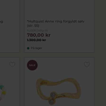
ng
*Hultquist Anne ring forgyldt sølv
(str. 55)
huS08248g-55
780,00 kr
1.300,00 kr
På lager
SALE