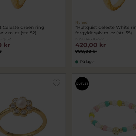
Nyhed
t Celeste Green ring
*Hultquist Celeste White ri
ølv m. cz (str. 52)
forgyldt sølv m. cz (str. 55)
-g-52
huS08468G-w-55
0 kr
420,00 kr
r
700,00 kr
På lager
OUTLET