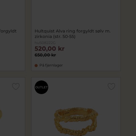
forgyldt
Hultquist Alva ring forgyldt sølv m.
zirkonia (str. 50-55)
huS08222G
520,00 kr
650,00 kr
På fjernlager
OUTLET