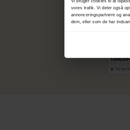
Vi bruger cookies til at tilpas
vores trafik. Vi deler også 
annonceringspartnere og anal
dem, eller som de har indsaml
Hultquist
huS08047
800,0
1.000,00
På fjern