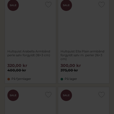
SALE
SALE
Hultquist Arabella Armbånd
Hultquist Ella Plain armbånd
perle sølv forgyldt (18+3 cm)
forgyldt sølv m. perler (16+3
cm)
320,00 kr
300,00 kr
400,00 kr
375,00 kr
På fjernlager
På lager
SALE
SALE