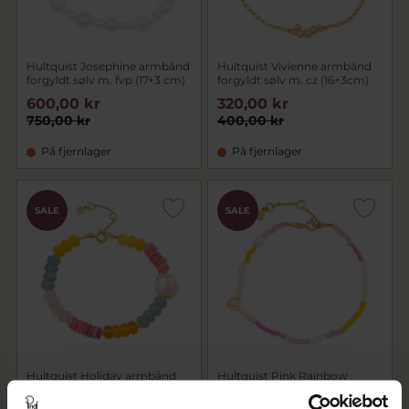
Hultquist Josephine armbånd
Hultquist Vivienne armbånd
forgyldt sølv m. fvp (17+3 cm)
forgyldt sølv m. cz (16+3cm)
600,00 kr
320,00 kr
750,00 kr
400,00 kr
På fjernlager
På fjernlager
SALE
SALE
Hultquist Holiday armbånd
Hultquist Pink Rainbow
forgyldt sølv m. perler (16,6+3
armbånd forgyldt sølv m.
cm)
farvede sten (16 + 3 cm)