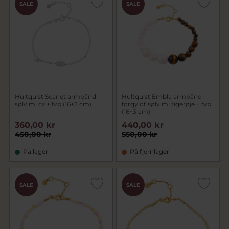
SALE
SALE
Hultquist Scarlet armbånd
Hultquist Embla armbånd
sølv m. cz + fvp (16+3 cm)
forgyldt sølv m. tigerøje + fvp
(16+3 cm)
360,00 kr
440,00 kr
450,00 kr
550,00 kr
På lager
På fjernlager
SALE
SALE