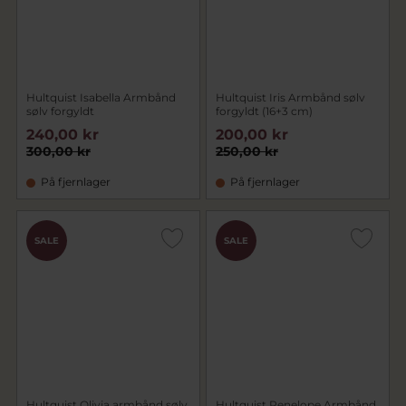
Hultquist Isabella Armbånd
Hultquist Iris Armbånd sølv
sølv forgyldt
forgyldt (16+3 cm)
240,00 kr
200,00 kr
300,00 kr
250,00 kr
På fjernlager
På fjernlager
SALE
SALE
Hultquist Olivia armbånd sølv
Hultquist Penelope Armbånd