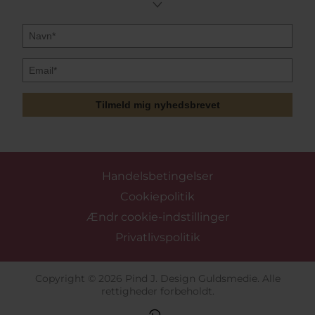
Vi tilbyder gratis fragt, når du køber for over 499 kr. og
lover en hurtig levering på de varer der er på vores
varelager på 1-3 hverdage. Vi tilbyder ligeledes en
gratis kundeklub
hos Pind J. Design, når du er medlem
kan du spare 12 % på smykkerne fra Hultquist
Copenhagen.
Vis mere
Tilmeld mig nyhedsbrevet
Handelsbetingelser
Cookiepolitik
Ændr cookie-indstillinger
Privatlivspolitik
Copyright © 2026 Pind J. Design Guldsmedie. Alle
rettigheder forbeholdt.