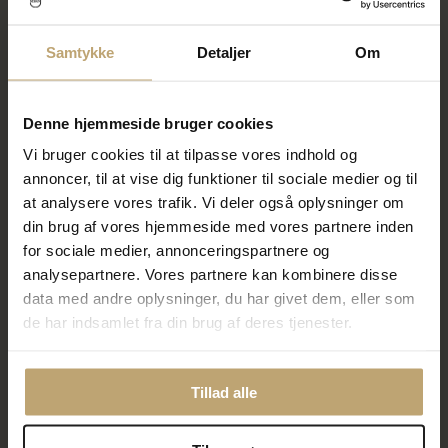
320,00 kr
400,00 kr
400,00 kr
500,00 kr
Samtykke
Detaljer
Om
På fjernlager
På lager
Denne hjemmeside bruger cookies
SALE
SALE
Vi bruger cookies til at tilpasse vores indhold og
annoncer, til at vise dig funktioner til sociale medier og til
at analysere vores trafik. Vi deler også oplysninger om
din brug af vores hjemmeside med vores partnere inden
for sociale medier, annonceringspartnere og
analysepartnere. Vores partnere kan kombinere disse
data med andre oplysninger, du har givet dem, eller som
Hultquist Pebble armbånd
Hultquist Esther armbånd
de har indsamlet fra din brug af deres tjenester.
forgyldt sølv m. fvp + cz
sølv m. fvp (16+3 cm)
(16+3cm)
420,00 kr
320,00 kr
525,00 kr
Tillad alle
400,00 kr
På fjernlager
På fjernlager