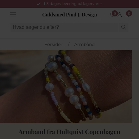
1-3 dages levering på lagervarer
0
0
Forsiden
/
Armbånd
Armbånd fra Hultquist Copenhagen