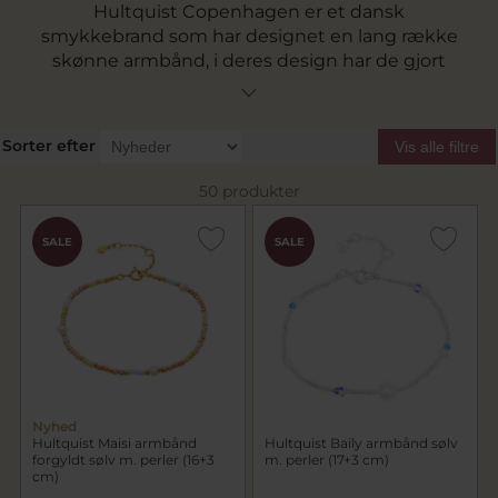
Hultquist Copenhagen er et dansk
smykkebrand som har designet en lang række
skønne armbånd, i deres design har de gjort
brug af materialer som 925 sterlingsølv og i 18
karat forgyldt sterlingsølv. Her på siden har vi
vores sortiment af de smukke Hultquist
Sorter efter
Vis alle filtre
armbånd, som både har perler i alle regnbuens
farver, funklende zirkoniasten, skønne
50 produkter
ferskvandsperler og sommerlige skaller. Hos
Pind J. Design er vi glade for at kunne vise jer
SALE
SALE
vores sortiment af de skønne armbånd fra
Hultquist her på siden.
Nyhed
Hultquist Maisi armbånd
Hultquist Baily armbånd sølv
forgyldt sølv m. perler (16+3
m. perler (17+3 cm)
cm)