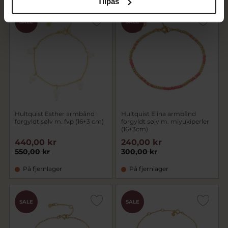
Tilpas
SALE
SALE
Hultquist Esther armbånd
Hultquist Elina armbånd
forgyldt sølv m. fvp (16+3 cm)
forgyldt sølv m. miyukiperler
(16+3cm)
440,00 kr
240,00 kr
550,00 kr
300,00 kr
På fjernlager
På fjernlager
SALE
SALE