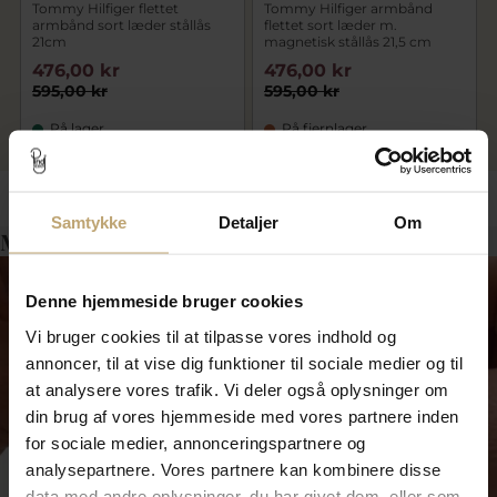
Tommy Hilfiger flettet
Tommy Hilfiger armbånd
armbånd sort læder stållås
flettet sort læder m.
21cm
magnetisk stållås 21,5 cm
476,00 kr
476,00 kr
595,00 kr
595,00 kr
På lager
På fjernlager
Samtykke
Detaljer
Om
Måske er det her relevant for dig?
Denne hjemmeside bruger cookies
Vi bruger cookies til at tilpasse vores indhold og
annoncer, til at vise dig funktioner til sociale medier og til
at analysere vores trafik. Vi deler også oplysninger om
din brug af vores hjemmeside med vores partnere inden
for sociale medier, annonceringspartnere og
analysepartnere. Vores partnere kan kombinere disse
data med andre oplysninger, du har givet dem, eller som