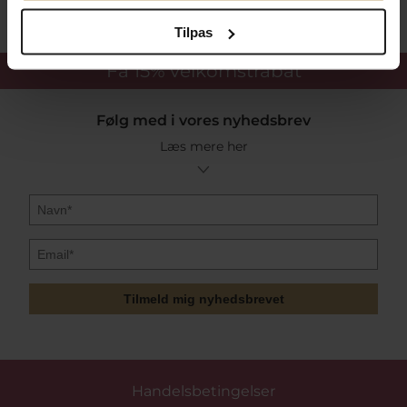
Tilpas
Få 15%
velkomstrabat
Følg med i vores nyhedsbrev
Læs mere her
Tilmeld mig nyhedsbrevet
Handelsbetingelser