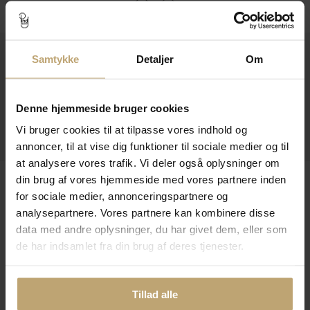
Kontakt
Samtykke
Detaljer
Om
Åbningstider I Butikken
Denne hjemmeside bruger cookies
Information
Vi bruger cookies til at tilpasse vores indhold og
Praktiske Sider
annoncer, til at vise dig funktioner til sociale medier og til
at analysere vores trafik. Vi deler også oplysninger om
Leveringsmuligheder
din brug af vores hjemmeside med vores partnere inden
for sociale medier, annonceringspartnere og
analysepartnere. Vores partnere kan kombinere disse
data med andre oplysninger, du har givet dem, eller som
Betalingsmuligheder
de har indsamlet fra din brug af deres tjenester.
Tillad alle
Sikker Og Tryg E-Handel