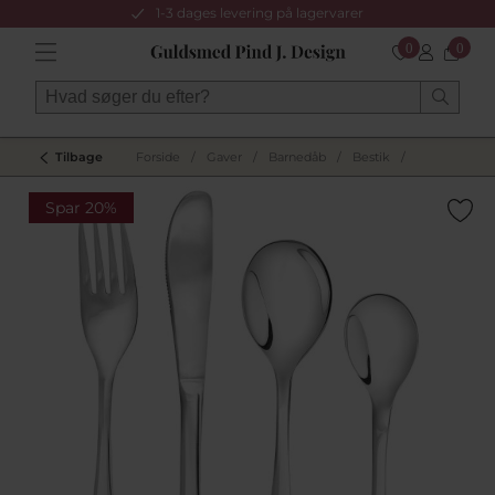
1-3 dages levering på lagervarer
0
0
Tilbage
Forside
/
Gaver
/
Barnedåb
/
Bestik
/
Spar 20%