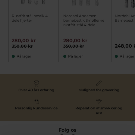
Rustfrit stål bestik 4
Nordahl Andersen
Nordahl A
dele hjerter
barnebestik Smølferne
Barnebestik
rustfrit stål 4-dele
280,00 kr
280,00 kr
248,00 
350,00 kr
350,00 kr
På lager
På lager
På lager
Over 40 års erfaring
Mulighed for gravering
Personlig kundeservice
Reparation af smykker og
ure
Følg os